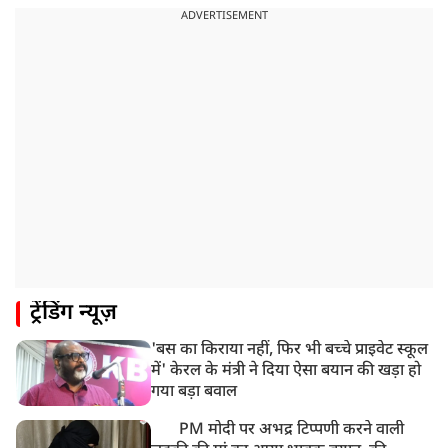
भारत समेत 5 देशों पर 100% टैरिफ
ADVERTISEMENT
8:19 AM
PM मोदी आज IIT दिल्ली के दीक्षांत समारोह में शामिल होंगे
ट्रेंडिंग न्यूज़
'बस का किराया नहीं, फिर भी बच्चे प्राइवेट स्कूल
में' केरल के मंत्री ने दिया ऐसा बयान की खड़ा हो
गया बड़ा बवाल
PM मोदी पर अभद्र टिप्पणी करने वाली