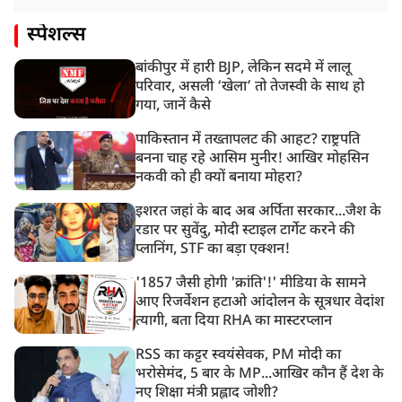
स्पेशल्स
बांकीपुर में हारी BJP, लेकिन सदमे में लालू
परिवार, असली ‘खेला’ तो तेजस्वी के साथ हो
गया, जानें कैसे
पाकिस्तान में तख्तापलट की आहट? राष्ट्रपति
बनना चाह रहे आसिम मुनीर! आखिर मोहसिन
नकवी को ही क्यों बनाया मोहरा?
इशरत जहां के बाद अब अर्पिता सरकार...जैश के
रडार पर सुवेंदु, मोदी स्टाइल टार्गेट करने की
प्लानिंग, STF का बड़ा एक्शन!
'1857 जैसी होगी 'क्रांति'!' मीडिया के सामने
आए रिजर्वेशन हटाओ आंदोलन के सूत्रधार वेदांश
त्यागी, बता दिया RHA का मास्टरप्लान
RSS का कट्टर स्वयंसेवक, PM मोदी का
भरोसेमंद, 5 बार के MP...आखिर कौन हैं देश के
नए शिक्षा मंत्री प्रह्लाद जोशी?