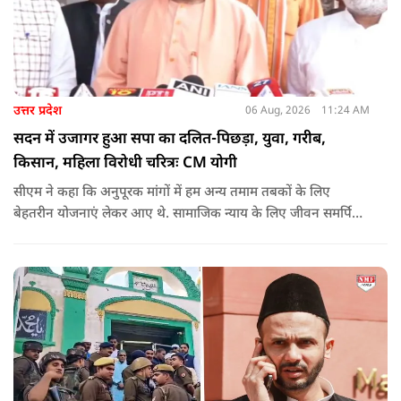
उत्तर प्रदेश
06 Aug, 2026
11:24 AM
सदन में उजागर हुआ सपा का दलित-पिछड़ा, युवा, गरीब,
किसान, महिला विरोधी चरित्रः CM योगी
सीएम ने कहा कि अनुपूरक मांगों में हम अन्य तमाम तबकों के लिए
बेहतरीन योजनाएं लेकर आए थे. सामाजिक न्याय के लिए जीवन समर्पित
करने वाले महापुरुष बाबा साहेब भीमराव आंबेडकर, महर्षि वाल्मीकि, संत
शिरोमणि रविदास, संत ज्योतिबा फुले, शाहूजी महाराज, लोकमाता
अहिल्या बाई होल्कर आदि की मूर्तियों पर छाजन, पार्क, बाउंड्रीवाल के
लिए हमने 407 करोड़ रुपये का प्रावधान किया है. यह बजट पास न हो,
इसके लिए समाजवादी पार्टी ने सदन की कार्यवाही को बाधित किया और
लगातार व्यवधान पैदा करने का प्रयास किया.