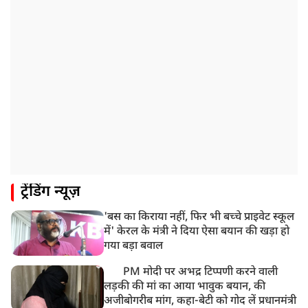
अबतक 19 अरेस्ट
8:55 AM
पाकिस्तान के कब्जे वाले जम्मू और कश्मीर (PoJK) में हिंसा को
लेकर ब्रिटेन में प्रदर्शन
8:50 AM
बसपा के इकलौते विधायक उमाशंकर सिंह का देर रात निधन,
आज बलिया में होगा अंतिम संस्कार
8:24 AM
मोहन भगवत मुंबई में Gen-Z और Gen Alpha से करेंगे
बातचीत
ट्रेंडिंग न्यूज़
'बस का किराया नहीं, फिर भी बच्चे प्राइवेट स्कूल
में' केरल के मंत्री ने दिया ऐसा बयान की खड़ा हो
गया बड़ा बवाल
PM मोदी पर अभद्र टिप्पणी करने वाली
लड़की की मां का आया भावुक बयान, की
अजीबोगरीब मांग, कहा-बेटी को गोद लें प्रधानमंत्री