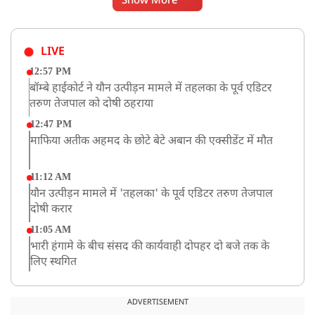
Show More
LIVE
12:57 PM
बॉम्बे हाईकोर्ट ने यौन उत्पीड़न मामले में तहलका के पूर्व एडिटर
तरुण तेजपाल को दोषी ठहराया
12:47 PM
माफिया अतीक अहमद के छोटे बेटे अबान की एक्सीडेंट में मौत
11:12 AM
यौन उत्पीड़न मामले में 'तहलका' के पूर्व एडिटर तरुण तेजपाल
दोषी करार
11:05 AM
भारी हंगामे के बीच संसद की कार्यवाही दोपहर दो बजे तक के
लिए स्थगित
9:38 AM
झारखंड: JPSC परीक्षा धांधली मामले में और पांच लोग गिरफ्तार,
ADVERTISEMENT