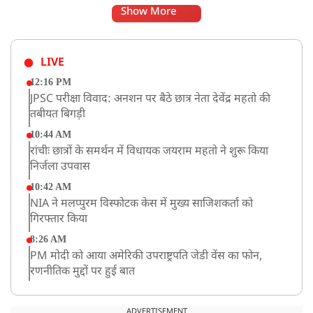
Show More
LIVE
12:16 PM
JPSC परीक्षा विवाद: अनशन पर बैठे छात्र नेता देवेंद्र महतो की
तबीयत बिगड़ी
10:44 AM
रांचीः छात्रों के समर्थन में विधायक जयराम महतो ने शुरू किया
निर्जला उपवास
10:42 AM
NIA ने मलप्पुरम विस्फोटक केस में मुख्य साजिशकर्ता को
गिरफ्तार किया
8:26 AM
PM मोदी को आया अमेरिकी उपराष्ट्रपति जेडी वेंस का फोन,
रणनीतिक मुद्दों पर हुई बात
8:23 AM
रांची: छात्रों और झारखंड सरकार के बीच आज होगी तीसरे दौर
ADVERTISEMENT