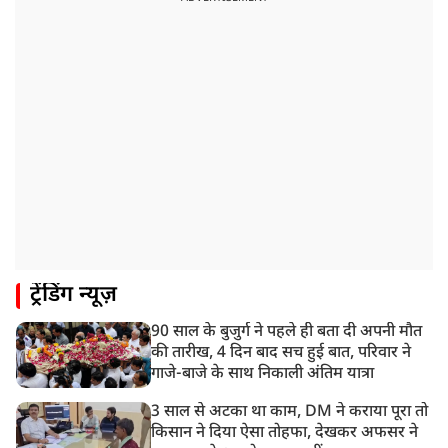
की बातचीत
8:22 AM
देशभर में आज से 'हर घर तिरंगा' अभियान, सीएम योगी लखनऊ
में करेंगे यात्रा का शुभारंभ
8:21 AM
गाज़ियाबाद में मुठभेड़, 3 ड्रग तस्कर गिरफ्तार, 21 किलो गांजा
बरामद
ट्रेंडिंग न्यूज़
90 साल के बुजुर्ग ने पहले ही बता दी अपनी मौत
की तारीख, 4 दिन बाद सच हुई बात, परिवार ने
गाजे-बाजे के साथ निकाली अंतिम यात्रा
3 साल से अटका था काम, DM ने कराया पूरा तो
किसान ने दिया ऐसा तोहफा, देखकर अफसर ने