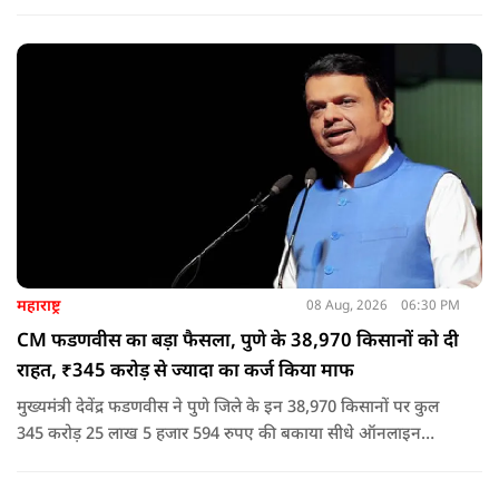
आदित्यनाथ के नेतृत्व में कानून का राज स्थापित है. 24 नवंबर 2024 की
घटना में सरकार ने यह संदेश स्पष्ट कर दिया कि चाहे कोई कितना भी बड़ा
नेता या सांसद क्यों न हो, यदि वह राज्य की शांति और सुरक्षा से खिलवाड़
करेगा, तो उसे बख्शा नहीं जाएगा.
महाराष्ट्र
08 Aug, 2026
06:30 PM
CM फडणवीस का बड़ा फैसला, पुणे के 38,970 किसानों को दी
राहत, ₹345 करोड़ से ज्यादा का कर्ज किया माफ
मुख्यमंत्री देवेंद्र फडणवीस ने पुणे जिले के इन 38,970 किसानों पर कुल
345 करोड़ 25 लाख 5 हजार 594 रुपए की बकाया सीधे ऑनलाइन
माध्यम से संबंधित बैंकों खातों में हस्तांतरित की गई.