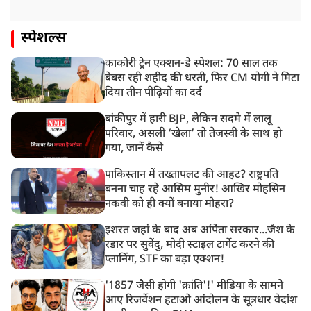
स्पेशल्स
काकोरी ट्रेन एक्शन-डे स्पेशल: 70 साल तक
बेबस रही शहीद की धरती, फिर CM योगी ने मिटा
दिया तीन पीढ़ियों का दर्द
बांकीपुर में हारी BJP, लेकिन सदमे में लालू
परिवार, असली ‘खेला’ तो तेजस्वी के साथ हो
गया, जानें कैसे
पाकिस्तान में तख्तापलट की आहट? राष्ट्रपति
बनना चाह रहे आसिम मुनीर! आखिर मोहसिन
नकवी को ही क्यों बनाया मोहरा?
इशरत जहां के बाद अब अर्पिता सरकार...जैश के
रडार पर सुवेंदु, मोदी स्टाइल टार्गेट करने की
प्लानिंग, STF का बड़ा एक्शन!
'1857 जैसी होगी 'क्रांति'!' मीडिया के सामने
आए रिजर्वेशन हटाओ आंदोलन के सूत्रधार वेदांश