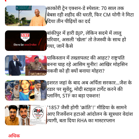
काकोरी ट्रेन एक्शन-डे स्पेशल: 70 साल तक
बेबस रही शहीद की धरती, फिर CM योगी ने मिटा
दिया तीन पीढ़ियों का दर्द
बांकीपुर में हारी BJP, लेकिन सदमे में लालू
परिवार, असली ‘खेला’ तो तेजस्वी के साथ हो
गया, जानें कैसे
पाकिस्तान में तख्तापलट की आहट? राष्ट्रपति
बनना चाह रहे आसिम मुनीर! आखिर मोहसिन
नकवी को ही क्यों बनाया मोहरा?
इशरत जहां के बाद अब अर्पिता सरकार...जैश के
रडार पर सुवेंदु, मोदी स्टाइल टार्गेट करने की
प्लानिंग, STF का बड़ा एक्शन!
'1857 जैसी होगी 'क्रांति'!' मीडिया के सामने
आए रिजर्वेशन हटाओ आंदोलन के सूत्रधार वेदांश
त्यागी, बता दिया RHA का मास्टरप्लान
अधिक