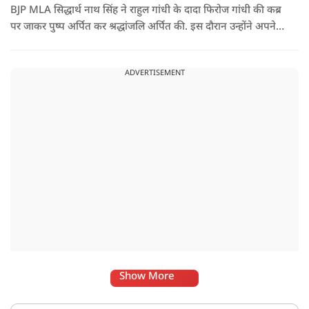
BJP MLA सिद्धार्थ नाथ सिंह ने राहुल गांधी के दादा फिरोज गांधी की कब्र
पर जाकर पुष्प अर्पित कर श्रद्धांजलि अर्पित की. इस दौरान उन्होंने अपने
ही दादा की उपेक्षा को लेकर राहुल पर निशाना साधा और आईना दिखाया.
उन्होंने पूछा कि किस अधिकार से युवा पीढ़ी और Gen-Z को समझाओगे
ADVERTISEMENT
कि वह भविष्य में क्या करें.
Show More