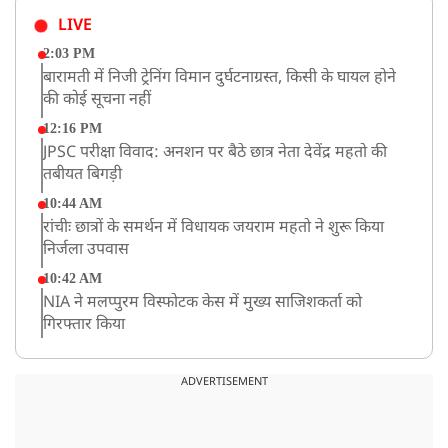
LIVE
2:03 PM
बारामती में निजी ट्रेनिंग विमान दुर्घटनाग्रस्त, किसी के घायल होने
की कोई सूचना नहीं
12:16 PM
JPSC परीक्षा विवाद: अनशन पर बैठे छात्र नेता देवेंद्र महतो की
तबीयत बिगड़ी
10:44 AM
रांचीः छात्रों के समर्थन में विधायक जयराम महतो ने शुरू किया
निर्जला उपवास
10:42 AM
NIA ने मलप्पुरम विस्फोटक केस में मुख्य साजिशकर्ता को
गिरफ्तार किया
8:26 AM
PM मोदी को आया अमेरिकी उपराष्ट्रपति जेडी वेंस का फोन,
ADVERTISEMENT
रणनीतिक मुद्दों पर हुई बात
8:23 AM