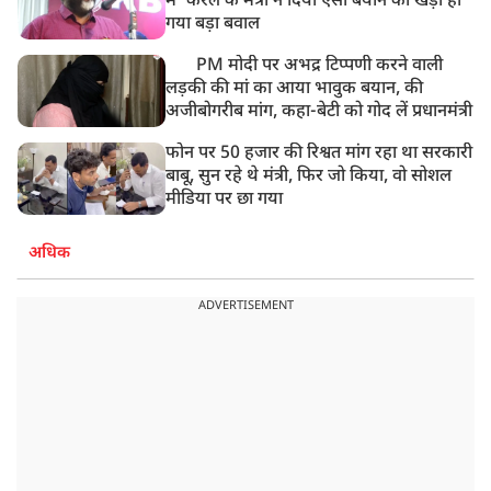
में' केरल के मंत्री ने दिया ऐसा बयान की खड़ा हो
गया बड़ा बवाल
PM मोदी पर अभद्र टिप्पणी करने वाली
लड़की की मां का आया भावुक बयान, की
अजीबोगरीब मांग, कहा-बेटी को गोद लें प्रधानमंत्री
फोन पर 50 हजार की रिश्वत मांग रहा था सरकारी
बाबू, सुन रहे थे मंत्री, फिर जो किया, वो सोशल
मीडिया पर छा गया
अधिक
ADVERTISEMENT