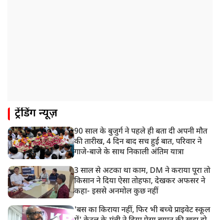
रांची: छात्रों और झारखंड सरकार के बीच आज होगी तीसरे दौर
की बातचीत
8:22 AM
देशभर में आज से 'हर घर तिरंगा' अभियान, सीएम योगी लखनऊ
में करेंगे यात्रा का शुभारंभ
8:21 AM
गाज़ियाबाद में मुठभेड़, 3 ड्रग तस्कर गिरफ्तार, 21 किलो गांजा
बरामद
ट्रेंडिंग न्यूज़
90 साल के बुजुर्ग ने पहले ही बता दी अपनी मौत
की तारीख, 4 दिन बाद सच हुई बात, परिवार ने
गाजे-बाजे के साथ निकाली अंतिम यात्रा
3 साल से अटका था काम, DM ने कराया पूरा तो
किसान ने दिया ऐसा तोहफा, देखकर अफसर ने
कहा- इससे अनमोल कुछ नहीं
'बस का किराया नहीं, फिर भी बच्चे प्राइवेट स्कूल