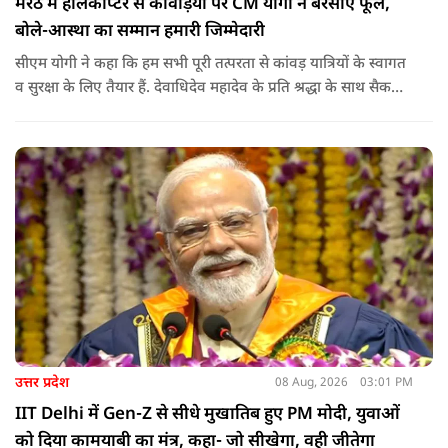
मेरठ में हेलिकॉप्टर से कांवड़ियों पर CM योगी ने बरसाए फूल,
बोले-आस्था का सम्मान हमारी जिम्मेदारी
सीएम योगी ने कहा कि हम सभी पूरी तत्परता से कांवड़ यात्रियों के स्वागत
व सुरक्षा के लिए तैयार हैं. देवाधिदेव महादेव के प्रति श्रद्धा के साथ सैकड़ों
किलोमीटर पैदल यात्रा कर रहे शिवभक्त भक्ति, समर्पण, सामाजिक व
राष्ट्रीय एकता और समरसता का जीवंत उदाहरण प्रस्तुत कर रहे हैं. जात-
पात, क्षेत्र व प्रांत की सीमाओं से ऊपर उठकर उनकी हर श्वांस शिव के नाम
है.
उत्तर प्रदेश
08 Aug, 2026
03:01 PM
IIT Delhi में Gen-Z से सीधे मुखातिब हुए PM मोदी, युवाओं
को दिया कामयाबी का मंत्र, कहा- जो सीखेगा, वही जीतेगा