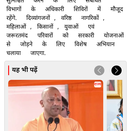
सुनिश्चित
करने
के
लिए
संबंधित
विभागों
के
अधिकारी
शिविरों
में
मौजूद
रहेंगे.
दिव्यांगजनों
,
वरिष्ठ
नागरिकों
,
महिलाओं
,
किसानों
,
युवाओं
एवं
जरूरतमंद
परिवारों
को
सरकारी
योजनाओं
से
जोड़ने
के
लिए
विशेष
अभियान
चलाया
जाएगा.
यह भी पढ़ें
राज्य