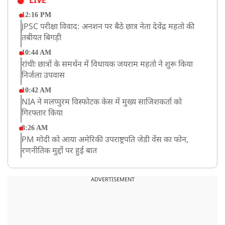
LIVE
12:16 PM
JPSC परीक्षा विवाद: अनशन पर बैठे छात्र नेता देवेंद्र महतो की
तबीयत बिगड़ी
10:44 AM
रांचीः छात्रों के समर्थन में विधायक जयराम महतो ने शुरू किया
निर्जला उपवास
10:42 AM
NIA ने मलप्पुरम विस्फोटक केस में मुख्य साजिशकर्ता को
गिरफ्तार किया
8:26 AM
PM मोदी को आया अमेरिकी उपराष्ट्रपति जेडी वेंस का फोन,
रणनीतिक मुद्दों पर हुई बात
8:23 AM
रांची: छात्रों और झारखंड सरकार के बीच आज होगी तीसरे दौर
ADVERTISEMENT
की बातचीत
8:22 AM
देशभर में आज से 'हर घर तिरंगा' अभियान, सीएम योगी लखनऊ