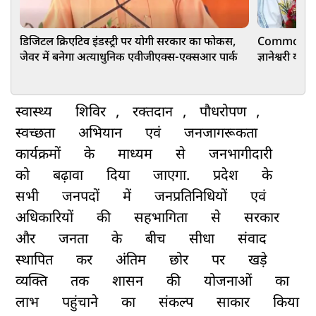
डिजिटल क्रिएटिव इंडस्ट्री पर योगी सरकार का फोकस,
Commonweal
जेवर में बनेगा अत्याधुनिक एवीजीएक्स-एक्सआर पार्क
ज्ञानेश्वरी या
लाख रुपए
स्वास्थ्य
शिविर
,
रक्तदान
,
पौधरोपण
,
स्वच्छता
अभियान
एवं
जनजागरूकता
कार्यक्रमों
के
माध्यम
से
जनभागीदारी
को
बढ़ावा
दिया
जाएगा.
प्रदेश
के
सभी
जनपदों
में
जनप्रतिनिधियों
एवं
अधिकारियों
की
सहभागिता
से
सरकार
और
जनता
के
बीच
सीधा
संवाद
स्थापित
कर
अंतिम
छोर
पर
खड़े
व्यक्ति
तक
शासन
की
योजनाओं
का
लाभ
पहुंचाने
का
संकल्प
साकार
किया