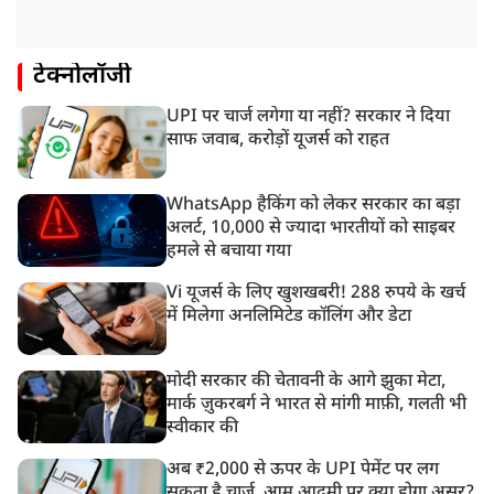
टेक्नोलॉजी
UPI पर चार्ज लगेगा या नहीं? सरकार ने दिया
साफ जवाब, करोड़ों यूजर्स को राहत
WhatsApp हैकिंग को लेकर सरकार का बड़ा
अलर्ट, 10,000 से ज्यादा भारतीयों को साइबर
हमले से बचाया गया
Vi यूजर्स के लिए खुशखबरी! 288 रुपये के खर्च
में मिलेगा अनलिमिटेड कॉलिंग और डेटा
मोदी सरकार की चेतावनी के आगे झुका मेटा,
मार्क ज़ुकरबर्ग ने भारत से मांगी माफ़ी, गलती भी
स्वीकार की
अब ₹2,000 से ऊपर के UPI पेमेंट पर लग
सकता है चार्ज, आम आदमी पर क्या होगा असर?