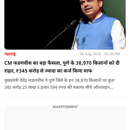
महाराष्ट्र
08 Aug, 2026
06:30 PM
CM फडणवीस का बड़ा फैसला, पुणे के 38,970 किसानों को दी
राहत, ₹345 करोड़ से ज्यादा का कर्ज किया माफ
मुख्यमंत्री देवेंद्र फडणवीस ने पुणे जिले के इन 38,970 किसानों पर कुल
345 करोड़ 25 लाख 5 हजार 594 रुपए की बकाया सीधे ऑनलाइन
माध्यम से संबंधित बैंकों खातों में हस्तांतरित की गई.
ADVERTISEMENT