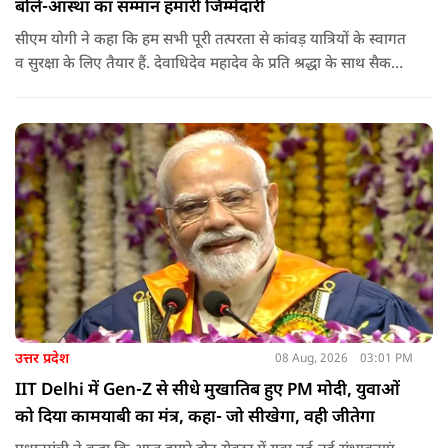
बोले-आस्था का सम्मान हमारी जिम्मेदारी
सीएम योगी ने कहा कि हम सभी पूरी तत्परता से कांवड़ यात्रियों के स्वागत
व सुरक्षा के लिए तैयार हैं. देवाधिदेव महादेव के प्रति श्रद्धा के साथ सैकड़ों
किलोमीटर पैदल यात्रा कर रहे शिवभक्त भक्ति, समर्पण, सामाजिक व
राष्ट्रीय एकता और समरसता का जीवंत उदाहरण प्रस्तुत कर रहे हैं. जात-
पात, क्षेत्र व प्रांत की सीमाओं से ऊपर उठकर उनकी हर श्वांस शिव के नाम
है.
उत्तर प्रदेश
08 Aug, 2026
03:01 PM
IIT Delhi में Gen-Z से सीधे मुखातिब हुए PM मोदी, युवाओं
को दिया कामयाबी का मंत्र, कहा- जो सीखेगा, वही जीतेगा