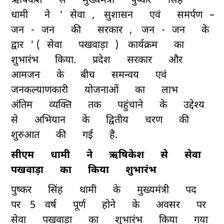
ऋषिकेश
से
मुख्यमंत्री
पुष्कर
सिंह
धामी
ने
'
सेवा
,
सुशासन
एवं
समर्पण
–
जन
-
जन
की
सरकार
,
जन
-
जन
के
द्वार
' (
सेवा
पखवाड़ा
)
कार्यक्रम
का
शुभारंभ
किया.
प्रदेश
सरकार
और
आमजन
के
बीच
समन्वय
एवं
जनकल्याणकारी
योजनाओं
का
लाभ
अंतिम
व्यक्ति
तक
पहुंचाने
के
उद्देश्य
से
अभियान
के
द्वितीय
चरण
की
शुरुआत
की
गई
है.
सीएम
धामी
ने
ऋषिकेश
से
सेवा
पखवाड़ा
का
किया
शुभारंभ
पुष्कर
सिंह
धामी
के
मुख्यमंत्री
पद
पर
5
वर्ष
पूर्ण
होने
के
अवसर
पर
सेवा
पखवाड़ा
का
शुभारंभ
किया
गया