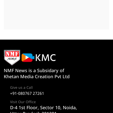
NMF News is a Subsidary of
Khetan Media Creation Pvt Ltd
Give us a Call
+91-080767 27261
Visit Our Office
D-4 1st Floor, Sector 10, Noida,