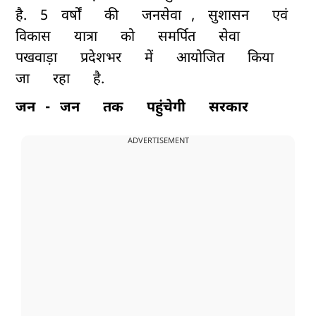
है.
5
वर्षों
की
जनसेवा
,
सुशासन
एवं
विकास
यात्रा
को
समर्पित
सेवा
पखवाड़ा
प्रदेशभर
में
आयोजित
किया
जा
रहा
है.
जन
-
जन
तक
पहुंचेगी
सरकार
ADVERTISEMENT