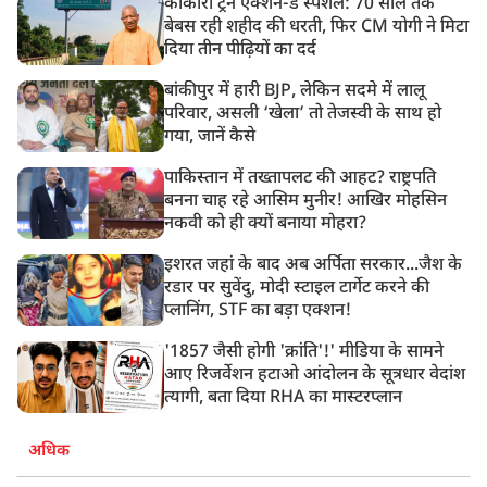
काकोरी ट्रेन एक्शन-डे स्पेशल: 70 साल तक
बेबस रही शहीद की धरती, फिर CM योगी ने मिटा
दिया तीन पीढ़ियों का दर्द
बांकीपुर में हारी BJP, लेकिन सदमे में लालू
परिवार, असली ‘खेला’ तो तेजस्वी के साथ हो
गया, जानें कैसे
पाकिस्तान में तख्तापलट की आहट? राष्ट्रपति
बनना चाह रहे आसिम मुनीर! आखिर मोहसिन
नकवी को ही क्यों बनाया मोहरा?
इशरत जहां के बाद अब अर्पिता सरकार...जैश के
रडार पर सुवेंदु, मोदी स्टाइल टार्गेट करने की
प्लानिंग, STF का बड़ा एक्शन!
'1857 जैसी होगी 'क्रांति'!' मीडिया के सामने
आए रिजर्वेशन हटाओ आंदोलन के सूत्रधार वेदांश
त्यागी, बता दिया RHA का मास्टरप्लान
अधिक