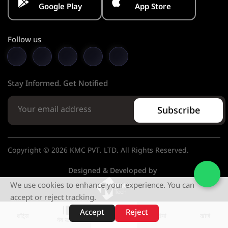
Google Play
App Store
Follow us
Stay Informed. Get Notified
Subscribe
Copyright © 2026 KMC PVT. LTD. All Rights Reserved.
Designed & Developed by
We use cookies to enhance your experience. You can
accept or reject tracking.
Accept
Reject
शॉर्ट्स
होम
वीडियो
खोजें
वेब स्टोरीज़