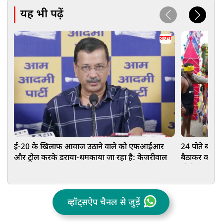
यह भी पढ़ें
राज्य
ई-20 के खिलाफ आवाज उठाने वाले को एफआईआर
24 पोते बने 95
और ट्रोल करके डराया-धमकाया जा रहा है: केजरीवाल
बैठाकर कराई हर
योगी सरकार क
व्हॉट्सऐप चैनल से जुड़ें