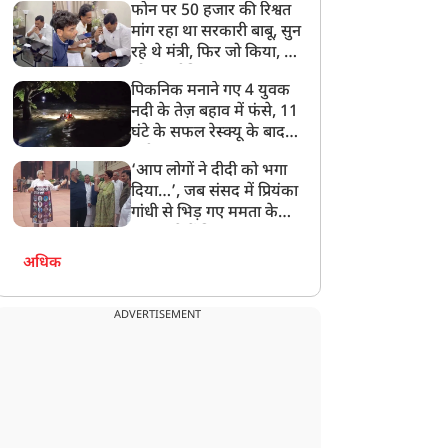
फोन पर 50 हजार की रिश्वत
बेटी को गोद लें प्रधानमंत्री
मांग रहा था सरकारी बाबू, सुन
रहे थे मंत्री, फिर जो किया, वो
सोशल मीडिया पर छा गया
पिकनिक मनाने गए 4 युवक
नदी के तेज़ बहाव में फंसे, 11
घंटे के सफल रेस्क्यू के बाद
बची जान
‘आप लोगों ने दीदी को भगा
दिया…’, जब संसद में प्रियंका
गांधी से भिड़ गए ममता के
सांसद, देखें दिलचस्प Video
अधिक
ADVERTISEMENT