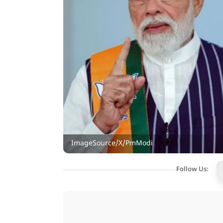
ImageSource/X/PmModi
Follow Us: