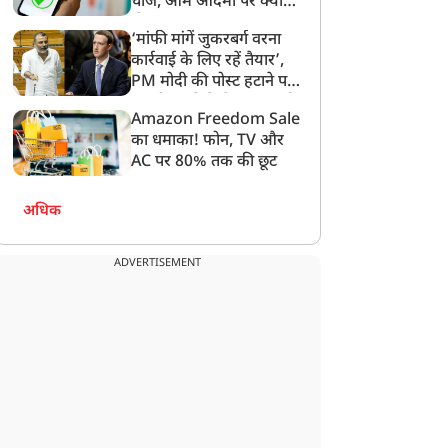
चार्ज, आम आदमी पर क्या
होगा असर?
‘मांफी मांगें जुकरबर्ग वरना
कार्रवाई के लिए रहें तैयार’,
PM मोदी की पोस्ट हटाने पर
संसदीय समिति ने Meta को
Amazon Freedom Sale
लगाई फटकार
का धमाका! फोन, TV और
AC पर 80% तक की छूट
अधिक
ADVERTISEMENT