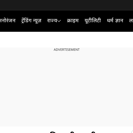
मनोरंजन
ट्रेंडिंग न्यूज़
राज्य
क्राइम
यूटीलिटी
धर्म ज्ञान
ल
ADVERTISEMENT