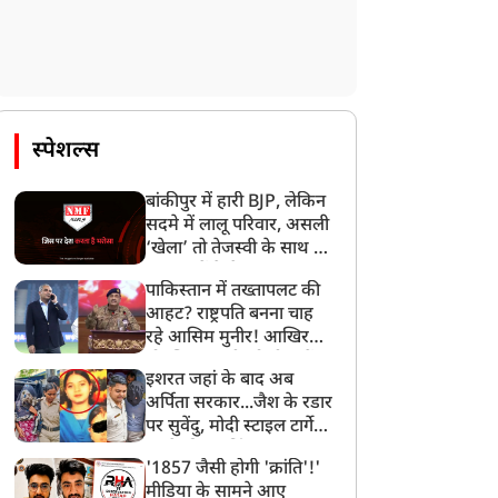
स्पेशल्स
बांकीपुर में हारी BJP, लेकिन
सदमे में लालू परिवार, असली
‘खेला’ तो तेजस्वी के साथ हो
गया, जानें कैसे
पाकिस्तान में तख्तापलट की
आहट? राष्ट्रपति बनना चाह
रहे आसिम मुनीर! आखिर
मोहसिन नकवी को ही क्यों
इशरत जहां के बाद अब
बनाया मोहरा?
अर्पिता सरकार...जैश के रडार
पर सुवेंदु, मोदी स्टाइल टार्गेट
करने की प्लानिंग, STF का
'1857 जैसी होगी 'क्रांति'!'
बड़ा एक्शन!
मीडिया के सामने आए