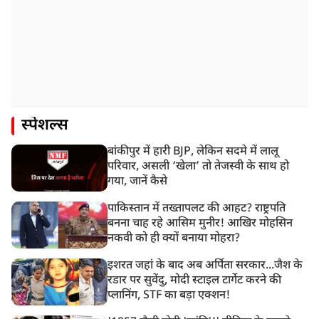
स्पेशल्स
बांकीपुर में हारी BJP, लेकिन सदमे में लालू
परिवार, असली ‘खेला’ तो तेजस्वी के साथ हो
गया, जानें कैसे
पाकिस्तान में तख्तापलट की आहट? राष्ट्रपति
बनना चाह रहे आसिम मुनीर! आखिर मोहसिन
नकवी को ही क्यों बनाया मोहरा?
इशरत जहां के बाद अब अर्पिता सरकार...जैश के
रडार पर सुवेंदु, मोदी स्टाइल टार्गेट करने की
प्लानिंग, STF का बड़ा एक्शन!