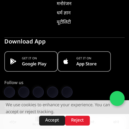
मनोरंजन
धर्म ज्ञान
यूटीलिटी
Download App
GET IT ON
GET IT ON
Google Play
App Store
Follow us
We use cookies to enhance your experience. You can
Stay Informed. Get Notified
accept or reject tracking.
Accept
Reject
Subscribe
शॉर्ट्स
होम
वीडियो
खोजें
वेब स्टोरीज़