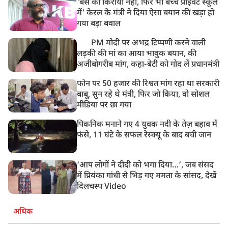
'बस का किराया नहीं, फिर भी बच्चे प्राइवेट स्कूल
में' केरल के मंत्री ने दिया ऐसा बयान की खड़ा हो
गया बड़ा बवाल
PM मोदी पर अभद्र टिप्पणी करने वाली
लड़की की मां का आया भावुक बयान, की
अजीबोगरीब मांग, कहा-बेटी को गोद लें प्रधानमंत्री
फोन पर 50 हजार की रिश्वत मांग रहा था सरकारी
बाबू, सुन रहे थे मंत्री, फिर जो किया, वो सोशल
मीडिया पर छा गया
पिकनिक मनाने गए 4 युवक नदी के तेज़ बहाव में
फंसे, 11 घंटे के सफल रेस्क्यू के बाद बची जान
‘आप लोगों ने दीदी को भगा दिया…’, जब संसद
में प्रियंका गांधी से भिड़ गए ममता के सांसद, देखें
दिलचस्प Video
अधिक