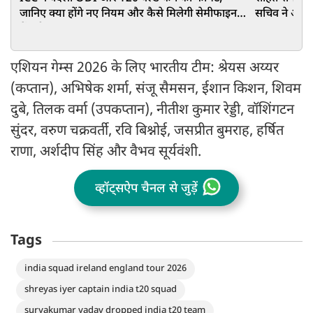
जानिए क्या होंगे नए नियम और कैसे मिलेगी सेमीफाइनल
सचिव ने अटकल
में एंट्री
एशियन गेम्स 2026 के लिए भारतीय टीम: श्रेयस अय्यर
(कप्तान), अभिषेक शर्मा, संजू सैमसन, ईशान किशन, शिवम
दुबे, तिलक वर्मा (उपकप्तान), नीतीश कुमार रेड्डी, वॉशिंगटन
सुंदर, वरुण चक्रवर्ती, रवि बिश्नोई, जसप्रीत बुमराह, हर्षित
राणा, अर्शदीप सिंह और वैभव सूर्यवंशी.
व्हॉट्सऐप चैनल से जुड़ें
Tags
india squad ireland england tour 2026
shreyas iyer captain india t20 squad
suryakumar yadav dropped india t20 team