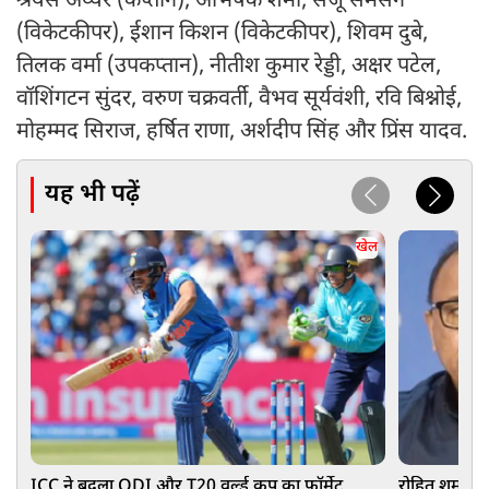
श्रेयस अय्यर (कप्तान), अभिषेक शर्मा, संजू सैमसन
(विकेटकीपर), ईशान किशन (विकेटकीपर), शिवम दुबे,
तिलक वर्मा (उपकप्तान), नीतीश कुमार रेड्डी, अक्षर पटेल,
वॉशिंगटन सुंदर, वरुण चक्रवर्ती, वैभव सूर्यवंशी, रवि बिश्नोई,
मोहम्मद सिराज, हर्षित राणा, अर्शदीप सिंह और प्रिंस यादव.
यह भी पढ़ें
खेल
ICC ने बदला ODI और T20 वर्ल्ड कप का फॉर्मेट,
रोहित शर्मा क