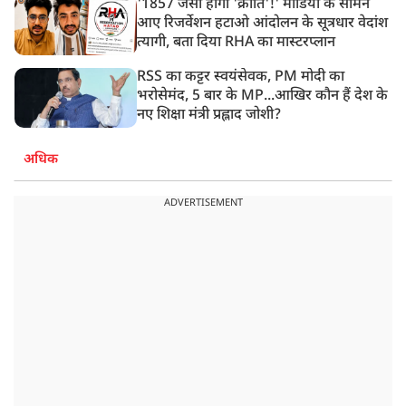
'1857 जैसी होगी 'क्रांति'!' मीडिया के सामने
आए रिजर्वेशन हटाओ आंदोलन के सूत्रधार वेदांश
त्यागी, बता दिया RHA का मास्टरप्लान
RSS का कट्टर स्वयंसेवक, PM मोदी का
भरोसेमंद, 5 बार के MP...आखिर कौन हैं देश के
नए शिक्षा मंत्री प्रह्लाद जोशी?
अधिक
ADVERTISEMENT