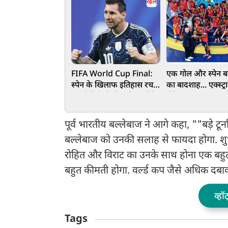
खेल
FIFA World Cup Final:
एक गोल और स्पेन बन
स्पेन के खिलाफ इतिहास रच
का बादशाह... एक्स्ट्रा
सकते हैं मेसी, निशाने पर होंगे
टोरेस का कमाल, अर्ज
5 बड़े रिकॉर्ड
1-0 से हराकर बना वि
चैंपियन
पूर्व भारतीय बल्लेबाज ने आगे कहा, ""बड़े टूर
बल्लेबाज को उनकी सलाह से फायदा होगा. शुभ
रोहित और विराट का उनके साथ होना एक बहुत
बहुत कीमती होगा. वर्ल्ड कप जैसे अधिक दबाव व
व्हॉ
Tags