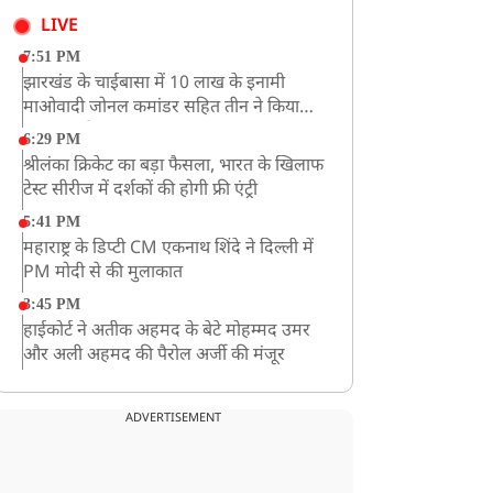
LIVE
7:51 PM
झारखंड के चाईबासा में 10 लाख के इनामी
माओवादी जोनल कमांडर सहित तीन ने किया
आत्मसमर्पण
6:29 PM
श्रीलंका क्रिकेट का बड़ा फैसला, भारत के खिलाफ
टेस्ट सीरीज में दर्शकों की होगी फ्री एंट्री
5:41 PM
महाराष्ट्र के डिप्टी CM एकनाथ शिंदे ने दिल्ली में
PM मोदी से की मुलाकात
3:45 PM
हाईकोर्ट ने अतीक अहमद के बेटे मोहम्मद उमर
और अली अहमद की पैरोल अर्जी की मंजूर
12:59 PM
CM योगी का सपा पर हमला, कहा- वोट बैंक की
ADVERTISEMENT
राजनीति ने कारीगरों का सम्मान छीना
10:57 AM