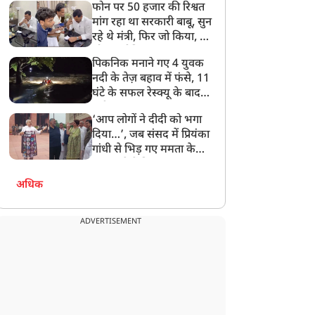
फोन पर 50 हजार की रिश्वत
बेटी को गोद लें प्रधानमंत्री
मांग रहा था सरकारी बाबू, सुन
रहे थे मंत्री, फिर जो किया, वो
सोशल मीडिया पर छा गया
पिकनिक मनाने गए 4 युवक
नदी के तेज़ बहाव में फंसे, 11
घंटे के सफल रेस्क्यू के बाद
बची जान
‘आप लोगों ने दीदी को भगा
दिया…’, जब संसद में प्रियंका
गांधी से भिड़ गए ममता के
सांसद, देखें दिलचस्प Video
अधिक
ADVERTISEMENT