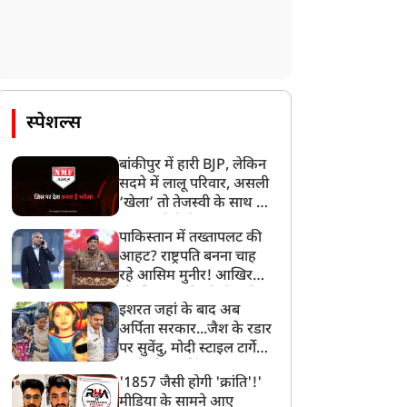
स्पेशल्स
बांकीपुर में हारी BJP, लेकिन
सदमे में लालू परिवार, असली
‘खेला’ तो तेजस्वी के साथ हो
गया, जानें कैसे
पाकिस्तान में तख्तापलट की
आहट? राष्ट्रपति बनना चाह
रहे आसिम मुनीर! आखिर
मोहसिन नकवी को ही क्यों
इशरत जहां के बाद अब
बनाया मोहरा?
अर्पिता सरकार...जैश के रडार
पर सुवेंदु, मोदी स्टाइल टार्गेट
करने की प्लानिंग, STF का
'1857 जैसी होगी 'क्रांति'!'
बड़ा एक्शन!
मीडिया के सामने आए