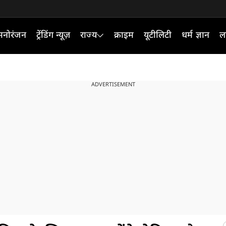
मनोरंजन
ट्रेंडिंग न्यूज़
राज्य
क्राइम
यूटीलिटी
धर्म ज्ञान
ल
ADVERTISEMENT