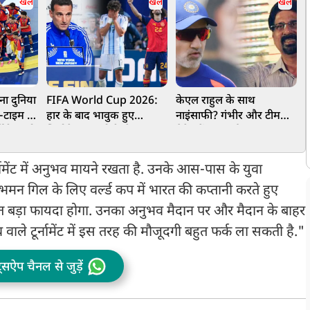
खेल
खेल
खेल
ा दुनिया
FIFA World Cup 2026:
केएल राहुल के साथ
-टाइम में
हार के बाद भावुक हुए
नाइंसाफी? गंभीर और टीम
म
ेंटीना को
लियोनेल स्कालोनी, प्रेस
मैनेजमेंट पर पूर्व कप्तान
न
श्व
कॉन्फ्रेंस में छलके आंसू,
श्रीकांत ने उठाए सवाल
ऐ
भविष्य पर दिया बड़ा बयान
प
्नामेंट में अनुभव मायने रखता है. उनके आस-पास के युवा
मन गिल के लिए वर्ल्ड कप में भारत की कप्तानी करते हुए
 बड़ा फायदा होगा. उनका अनुभव मैदान पर और मैदान के बाहर
ाले टूर्नामेंट में इस तरह की मौजूदगी बहुत फर्क ला सकती है."
ट्सऐप चैनल से जुड़ें