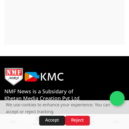
NMF News is a Subsidary of
Khetan Media Creation Pvt Ltd
We use cookies to enhance your experience. You can
Give us a Call
accept or reject tracking.
+91-080767 27261
Accept
Reject
शॉर्ट्स
होम
वीडियो
खोजें
वेब स्टोरीज़
Visit Our Office