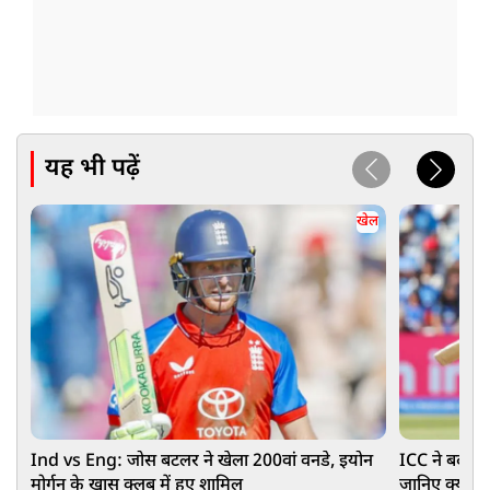
यह भी पढ़ें
खेल
Ind vs Eng: जोस बटलर ने खेला 200वां वनडे, इयोन
ICC ने बदला 
मोर्गन के खास क्लब में हुए शामिल
जानिए क्या ह