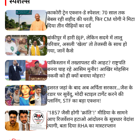
स्पेशल्स
काकोरी ट्रेन एक्शन-डे स्पेशल: 70 साल तक
बेबस रही शहीद की धरती, फिर CM योगी ने मिटा
दिया तीन पीढ़ियों का दर्द
बांकीपुर में हारी BJP, लेकिन सदमे में लालू
परिवार, असली ‘खेला’ तो तेजस्वी के साथ हो
गया, जानें कैसे
पाकिस्तान में तख्तापलट की आहट? राष्ट्रपति
बनना चाह रहे आसिम मुनीर! आखिर मोहसिन
नकवी को ही क्यों बनाया मोहरा?
इशरत जहां के बाद अब अर्पिता सरकार...जैश के
रडार पर सुवेंदु, मोदी स्टाइल टार्गेट करने की
प्लानिंग, STF का बड़ा एक्शन!
'1857 जैसी होगी 'क्रांति'!' मीडिया के सामने
आए रिजर्वेशन हटाओ आंदोलन के सूत्रधार वेदांश
त्यागी, बता दिया RHA का मास्टरप्लान