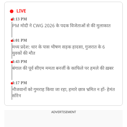
LIVE
8:13 PM
PM मोदी ने CWG 2026 के पदक विजेताओं से की मुलाकात
6:01 PM
मध्य प्रदेश: धार के पास भीषण सड़क हादसा, गुजरात के 6
युवकों की मौत
3:43 PM
बंगाल की पूर्व सीएम ममता बनर्जी के काफिले पर हमले की ख़बर
3:17 PM
नौजवानों को गुमराह किया जा रहा, हमारे छात्र भ्रमित न हों- हेमंत
सोरेन
2:03 PM
बारामती में निजी ट्रेनिंग विमान दुर्घटनाग्रस्त, किसी के घायल होने
ADVERTISEMENT
की कोई सूचना नहीं
12:16 PM