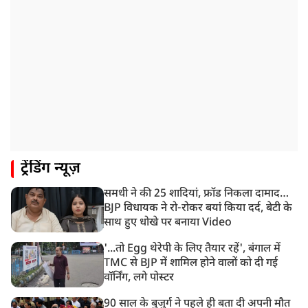
JPSC परीक्षा विवाद: अनशन पर बैठे छात्र नेता देवेंद्र महतो की
तबीयत बिगड़ी
10:44 AM
रांचीः छात्रों के समर्थन में विधायक जयराम महतो ने शुरू किया
निर्जला उपवास
10:42 AM
NIA ने मलप्पुरम विस्फोटक केस में मुख्य साजिशकर्ता को
गिरफ्तार किया
8:26 AM
ट्रेंडिंग न्यूज़
PM मोदी को आया अमेरिकी उपराष्ट्रपति जेडी वेंस का फोन,
रणनीतिक मुद्दों पर हुई बात
समधी ने की 25 शादियां, फ्रॉड निकला दामाद…
8:23 AM
BJP विधायक ने रो-रोकर बयां किया दर्द, बेटी के
रांची: छात्रों और झारखंड सरकार के बीच आज होगी तीसरे दौर
साथ हुए धोखे पर बनाया Video
की बातचीत
'...तो Egg थेरेपी के लिए तैयार रहें', बंगाल में
TMC से BJP में शामिल होने वालों को दी गई
वॉर्निंग, लगे पोस्टर
90 साल के बुजुर्ग ने पहले ही बता दी अपनी मौत