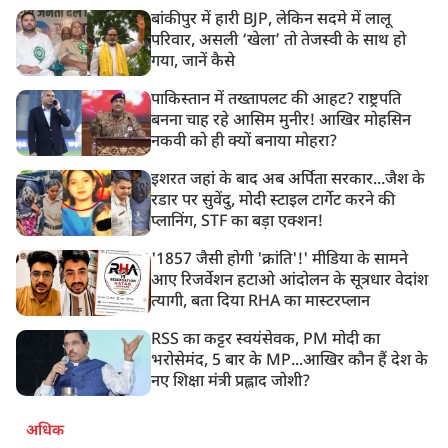
बांकीपुर में हारी BJP, लेकिन सदमे में लालू
परिवार, असली ‘खेला’ तो तेजस्वी के साथ हो
गया, जानें कैसे
पाकिस्तान में तख्तापलट की आहट? राष्ट्रपति
बनना चाह रहे आसिम मुनीर! आखिर मोहसिन
नकवी को ही क्यों बनाया मोहरा?
इशरत जहां के बाद अब अर्पिता सरकार...जैश के
रडार पर सुवेंदु, मोदी स्टाइल टार्गेट करने की
प्लानिंग, STF का बड़ा एक्शन!
'1857 जैसी होगी 'क्रांति'!' मीडिया के सामने
आए रिजर्वेशन हटाओ आंदोलन के सूत्रधार वेदांश
त्यागी, बता दिया RHA का मास्टरप्लान
RSS का कट्टर स्वयंसेवक, PM मोदी का
भरोसेमंद, 5 बार के MP...आखिर कौन हैं देश के
नए शिक्षा मंत्री प्रह्लाद जोशी?
अधिक