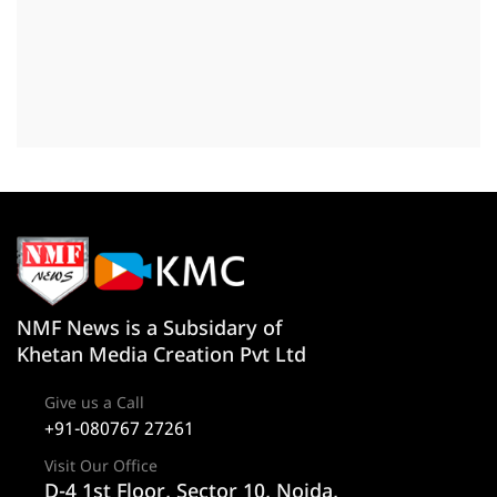
NMF News is a Subsidary of
Khetan Media Creation Pvt Ltd
Give us a Call
+91-080767 27261
Visit Our Office
D-4 1st Floor, Sector 10, Noida,