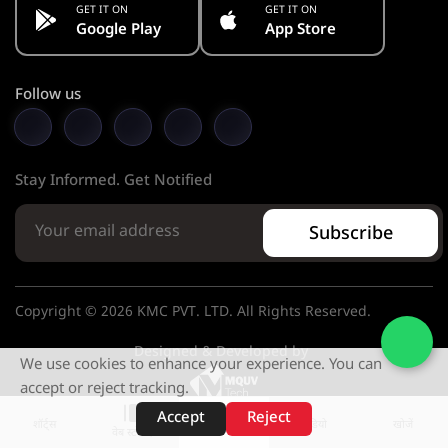
GET IT ON
GET IT ON
Google Play
App Store
Follow us
Stay Informed. Get Notified
Subscribe
Copyright © 2026 KMC PVT. LTD. All Rights Reserved.
Designed & Developed by
We use cookies to enhance your experience. You can
accept or reject tracking.
Accept
Reject
शॉर्ट्स
होम
वीडियो
खोजें
वेब स्टोरीज़