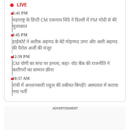
LIVE
5:41 PM
महाराष्ट्र के डिप्टी CM एकनाथ शिंदे ने दिल्ली में PM मोदी से की
मुलाकात
3:45 PM
हाईकोर्ट ने अतीक अहमद के बेटे मोहम्मद उमर और अली अहमद
की पैरोल अर्जी की मंजूर
12:59 PM
CM योगी का सपा पर हमला, कहा- वोट बैंक की राजनीति ने
कारीगरों का सम्मान छीना
10:57 AM
रांची में अनशनकारी राहुल की तबीयत बिगड़ी! अस्पताल में कराया
गया भर्ती
9:20 AM
CBI का बड़ा खुलासा, NTA के एक्सपर्ट्स ने ही लीक कराया
ADVERTISEMENT
NEET-UG का पेपर
8:19 AM
उत्तराखंड: हरिद्वार में गंगा उफान पर, जलस्तर में बढ़ोतरी