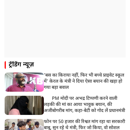
8:18 AM
UP: लखनऊ में चलती कार में लगी आग, युवक की जिंदा जलकर
मौत
ट्रेंडिंग न्यूज़
'बस का किराया नहीं, फिर भी बच्चे प्राइवेट स्कूल
में' केरल के मंत्री ने दिया ऐसा बयान की खड़ा हो
गया बड़ा बवाल
PM मोदी पर अभद्र टिप्पणी करने वाली
लड़की की मां का आया भावुक बयान, की
अजीबोगरीब मांग, कहा-बेटी को गोद लें प्रधानमंत्री
फोन पर 50 हजार की रिश्वत मांग रहा था सरकारी
बाबू, सुन रहे थे मंत्री, फिर जो किया, वो सोशल