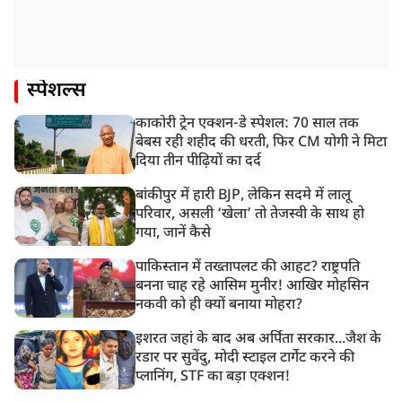
स्पेशल्स
काकोरी ट्रेन एक्शन-डे स्पेशल: 70 साल तक
बेबस रही शहीद की धरती, फिर CM योगी ने मिटा
दिया तीन पीढ़ियों का दर्द
बांकीपुर में हारी BJP, लेकिन सदमे में लालू
परिवार, असली ‘खेला’ तो तेजस्वी के साथ हो
गया, जानें कैसे
पाकिस्तान में तख्तापलट की आहट? राष्ट्रपति
बनना चाह रहे आसिम मुनीर! आखिर मोहसिन
नकवी को ही क्यों बनाया मोहरा?
इशरत जहां के बाद अब अर्पिता सरकार...जैश के
रडार पर सुवेंदु, मोदी स्टाइल टार्गेट करने की
प्लानिंग, STF का बड़ा एक्शन!