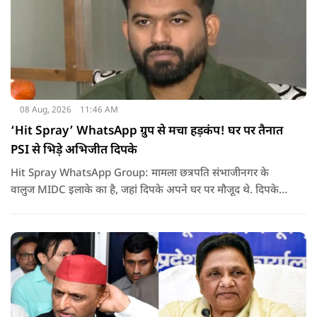
08 Aug, 2026
11:46 AM
‘Hit Spray’ WhatsApp ग्रुप से मचा हड़कंप! घर पर तैनात
PSI से भिड़े अभिजीत दिपके
Hit Spray WhatsApp Group: मामला छत्रपति संभाजीनगर के
वालुज MIDC इलाके का है, जहां दिपके अपने घर पर मौजूद थे. दिपके
का आरोप है कि सुरक्षा के लिए तैनात PSI उनसे मिलने आने वाले लोगों
को रोक रहे थे और उनके साथ ठीक तरीके से पेश नहीं आ रहे थे. इसी बात
को लेकर दिपके की पुलिस अधिकारी से तीखी बहस हो गई.