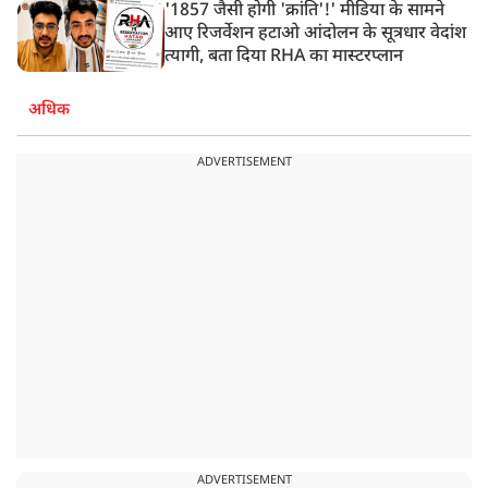
'1857 जैसी होगी 'क्रांति'!' मीडिया के सामने
आए रिजर्वेशन हटाओ आंदोलन के सूत्रधार वेदांश
त्यागी, बता दिया RHA का मास्टरप्लान
अधिक
ADVERTISEMENT
ADVERTISEMENT