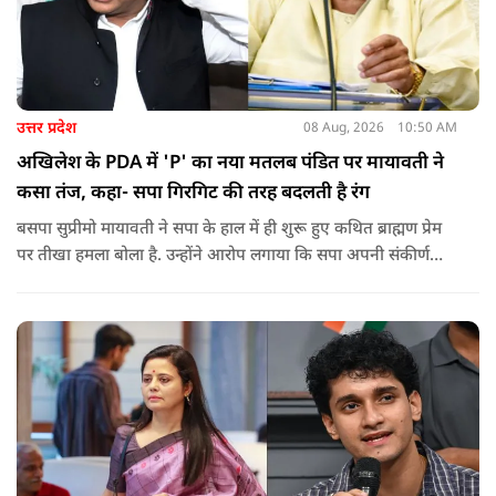
उत्तर प्रदेश
08 Aug, 2026
10:50 AM
अखिलेश के PDA में 'P' का नया मतलब पंडित पर मायावती ने
कसा तंज, कहा- सपा गिरगिट की तरह बदलती है रंग
बसपा सुप्रीमो मायावती ने सपा के हाल में ही शुरू हुए कथित ब्राह्मण प्रेम
पर तीखा हमला बोला है. उन्होंने आरोप लगाया कि सपा अपनी संकीर्ण
जातिवादी राजनीति और चुनावी स्वार्थ के चलते समय-समय पर अपना
राजनीतिक रंग बदलती रही है.