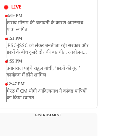
LIVE
3:09 PM
खराब मौसम की चेतावनी के कारण अमरनाथ
यात्रा स्थगित
2:51 PM
JPSC-JSSC को लेकर बेनतीजा रही सरकार और
छात्रों के बीच दूसरे दौर की बातचीत, आंदोलन
तेज
1:55 PM
प्रयागराज पहुंचे राहुल गांधी, ‘छात्रों की गूंज’
कार्यक्रम में होंगे शामिल
12:47 PM
मेरठ में CM योगी आदित्यनाथ ने कांवड़ यात्रियों
का किया स्वागत
11:04 AM
असम बाढ़: 13 जिलों में 15 लाख से ज्यादा लोग
ADVERTISEMENT
प्रभावित, मृतकों की संख्या 98 तक पहुंची
10:21 AM