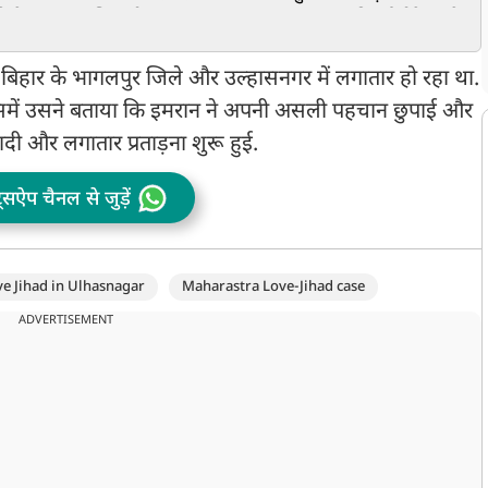
े से
स्टालिन को खुशबू सुंदर का
पाए', JNU की पूर्व प्रोफेसर के
क
खुला चैलेंज
बयान पर सोशल मीडिया पर
मचा बवाल; लोगों ने कहा-
े बिहार के भागलपुर जिले और उल्हासनगर में लगातार हो रहा था.
पाकिस्तान भेजो
समें उसने बताया कि इमरान ने अपनी असली पहचान छुपाई और
ी और लगातार प्रताड़ना शुरू हुई.
ट्सऐप चैनल से जुड़ें
e Jihad in Ulhasnagar
Maharastra Love-Jihad case
ADVERTISEMENT