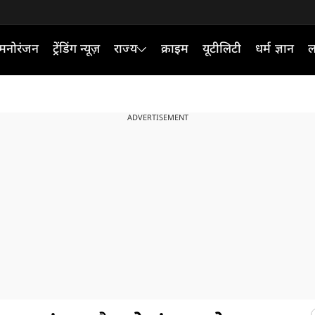
मनोरंजन
ट्रेंडिंग न्यूज़
राज्य
क्राइम
यूटीलिटी
धर्म ज्ञान
ल
ADVERTISEMENT