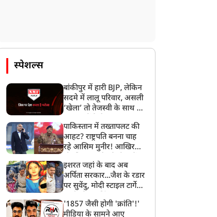
ा बड़ा बयान
CBI चार्जशीट में बड़ा खुलासा
स्पेशल्स
बांकीपुर में हारी BJP, लेकिन
सदमे में लालू परिवार, असली
‘खेला’ तो तेजस्वी के साथ हो
गया, जानें कैसे
पाकिस्तान में तख्तापलट की
आहट? राष्ट्रपति बनना चाह
रहे आसिम मुनीर! आखिर
मोहसिन नकवी को ही क्यों
इशरत जहां के बाद अब
बनाया मोहरा?
अर्पिता सरकार...जैश के रडार
पर सुवेंदु, मोदी स्टाइल टार्गेट
करने की प्लानिंग, STF का
'1857 जैसी होगी 'क्रांति'!'
बड़ा एक्शन!
मीडिया के सामने आए