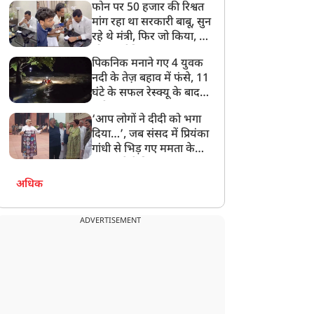
फोन पर 50 हजार की रिश्वत
बेटी को गोद लें प्रधानमंत्री
मांग रहा था सरकारी बाबू, सुन
रहे थे मंत्री, फिर जो किया, वो
सोशल मीडिया पर छा गया
पिकनिक मनाने गए 4 युवक
नदी के तेज़ बहाव में फंसे, 11
घंटे के सफल रेस्क्यू के बाद
बची जान
‘आप लोगों ने दीदी को भगा
दिया…’, जब संसद में प्रियंका
गांधी से भिड़ गए ममता के
सांसद, देखें दिलचस्प Video
अधिक
ADVERTISEMENT