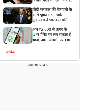
अनलिमिटेड कॉलिंग और डेटा
मोदी सरकार की चेतावनी के
आगे झुका मेटा, मार्क
ज़ुकरबर्ग ने भारत से मांगी
माफ़ी, गलती भी स्वीकार की
अब ₹2,000 से ऊपर के
UPI पेमेंट पर लग सकता है
चार्ज, आम आदमी पर क्या
होगा असर?
अधिक
ADVERTISEMENT
न्यूज
न्यूज
मैं PM होता तो पहले...' गाली
'NTA के एक्सपर्ट्स ने लीक
ाले वीडियो पर सोनम वांगचुक
कराया NEET-UG पेपर',