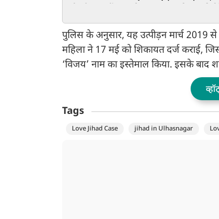
को स्वीकार नहीं...', बांकीपुर
इलाज की अनुमति देन
जीत के बाद सम्राट चौधरी पर
इनकार
बरसे प्रशांत किशोर
पुलिस के अनुसार, यह उत्पीड़न मार्च 2019 स
महिला ने 17 मई को शिकायत दर्ज कराई, जि
‘विजय’ नाम का इस्तेमाल किया. इसके बाद शाद
व्हॉ
Tags
Love Jihad Case
jihad in Ulhasnagar
Lov