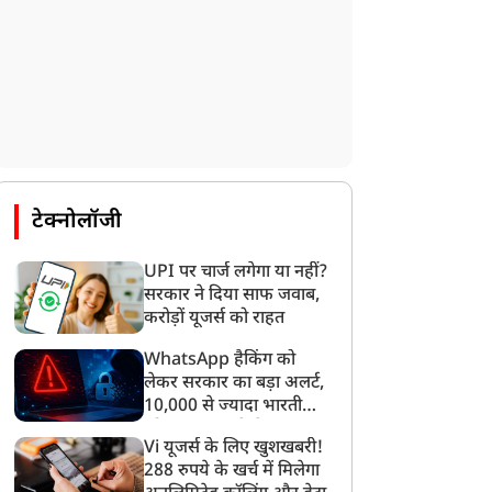
टेक्नोलॉजी
UPI पर चार्ज लगेगा या नहीं?
सरकार ने दिया साफ जवाब,
करोड़ों यूजर्स को राहत
WhatsApp हैकिंग को
लेकर सरकार का बड़ा अलर्ट,
10,000 से ज्यादा भारतीयों
को साइबर हमले से बचाया
Vi यूजर्स के लिए खुशखबरी!
गया
288 रुपये के खर्च में मिलेगा