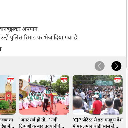
जानबूझकर अपमान
उन्हें पुलिस रिमांड पर भेज दिया गया है.
न
न्यूज
न्यूज
न्यूज
कलकत्ता
'अगर मर्द हो तो...' गंदी
'CJP प्रोटेस्ट से इस मनहूस देश
'
देश में
टिप्पणी के बाद उदयनिधि
में मुसलमान थोड़ी सांस ले
व