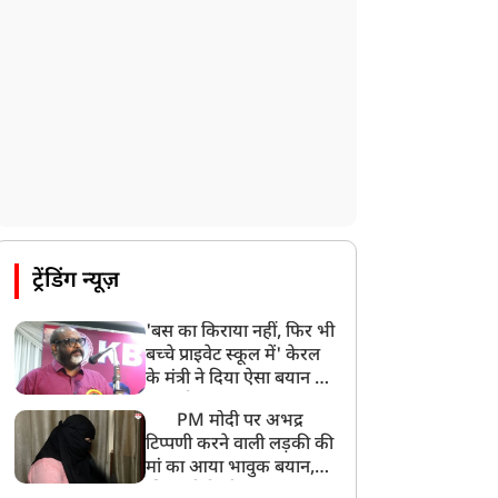
हिमाचल के चंबा में बड़ा सड़क हादसा, 7 यात्रियों
की मौत; 11 घायल
9:23 AM
सलमान खान के घर के बाहर ड्यूटी पर तैनात
पुलिसकर्मी की मौत, अचानक बिगड़ी थी तबीयत
8:23 AM
देश के कई हिस्सों में भारी बारिश के आसार,
मौसम विभाग ने जारी किया अलर्ट
8:20 AM
भारत समेत 5 देशों पर 100% टैरिफ
ट्रेंडिंग न्यूज़
8:19 AM
'बस का किराया नहीं, फिर भी
PM मोदी आज IIT दिल्ली के दीक्षांत समारोह में
बच्चे प्राइवेट स्कूल में' केरल
शामिल होंगे
के मंत्री ने दिया ऐसा बयान की
खड़ा हो गया बड़ा बवाल
PM मोदी पर अभद्र
टिप्पणी करने वाली लड़की की
मां का आया भावुक बयान,
की अजीबोगरीब मांग, कहा-