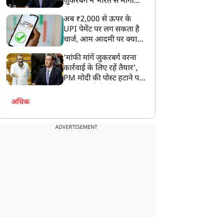
ज़ुकरबर्ग ने भारत से मांगी
माफ़ी, गलती भी स्वीकार की
अब ₹2,000 से ऊपर के
UPI पेमेंट पर लग सकता है
चार्ज, आम आदमी पर क्या
होगा असर?
‘मांफी मांगें जुकरबर्ग वरना
कार्रवाई के लिए रहें तैयार’,
PM मोदी की पोस्ट हटाने पर
संसदीय समिति ने Meta को
लगाई फटकार
अधिक
ADVERTISEMENT
न्यूज
न्यूज
दन में खत्म होगी तनातनी…
GEN-Z के समर्थन में RSS
िरेन रिजिजू ने राहुल गांधी से
चीफ मोहन भागवत, बोले-