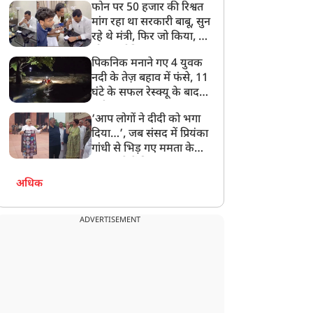
फोन पर 50 हजार की रिश्वत
बेटी को गोद लें प्रधानमंत्री
मांग रहा था सरकारी बाबू, सुन
रहे थे मंत्री, फिर जो किया, वो
सोशल मीडिया पर छा गया
पिकनिक मनाने गए 4 युवक
नदी के तेज़ बहाव में फंसे, 11
घंटे के सफल रेस्क्यू के बाद
बची जान
‘आप लोगों ने दीदी को भगा
दिया…’, जब संसद में प्रियंका
गांधी से भिड़ गए ममता के
सांसद, देखें दिलचस्प Video
अधिक
ADVERTISEMENT