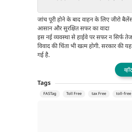
7 लाख लोगों ने Live देखा
हमेशा के लिए किया पा
टाउनहॉल, 4 अगस्त को PM
OUT, ये है वजह
आवास तक मार्च का ऐलान
जांच पूरी होने के बाद वाहन के लिए जीरो बै
आसान और सुरक्षित सफर का वादा
इस नई व्यवस्था से हाईवे पर सफर न सिर्फ त
विवाद की चिंता भी खत्म होगी. सरकार की यह प
गई है.
व्हॉ
Tags
FASTag
Toll Free
tax Free
toll-free