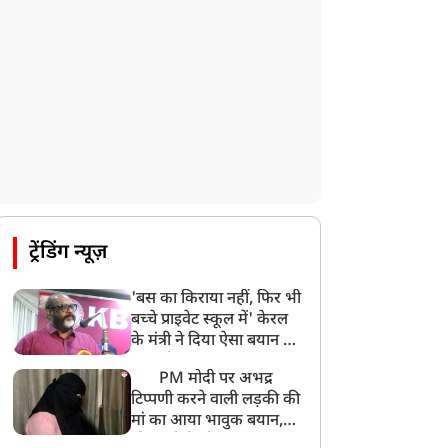
उत्तराखंड: हरिद्वार में गंगा उफान पर, जलस्तर में
बढ़ोतरी
8:18 AM
UP: लखनऊ में चलती कार में लगी आग, युवक
की जिंदा जलकर मौत
ट्रेंडिंग न्यूज़
'बस का किराया नहीं, फिर भी
बच्चे प्राइवेट स्कूल में' केरल
के मंत्री ने दिया ऐसा बयान की
खड़ा हो गया बड़ा बवाल
PM मोदी पर अभद्र
टिप्पणी करने वाली लड़की की
मां का आया भावुक बयान,
की अजीबोगरीब मांग, कहा-