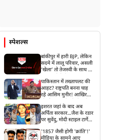
ी बात, केंद्रीय मंत्री ने क्यों
देशविरोधी नहीं, उनकी
हा- नए सांसदों को मौका दें
शिकायतें सही
स्पेशल्स
बांकीपुर में हारी BJP, लेकिन
सदमे में लालू परिवार, असली
‘खेला’ तो तेजस्वी के साथ हो
गया, जानें कैसे
पाकिस्तान में तख्तापलट की
आहट? राष्ट्रपति बनना चाह
रहे आसिम मुनीर! आखिर
मोहसिन नकवी को ही क्यों
इशरत जहां के बाद अब
बनाया मोहरा?
अर्पिता सरकार...जैश के रडार
पर सुवेंदु, मोदी स्टाइल टार्गेट
करने की प्लानिंग, STF का
'1857 जैसी होगी 'क्रांति'!'
बड़ा एक्शन!
मीडिया के सामने आए