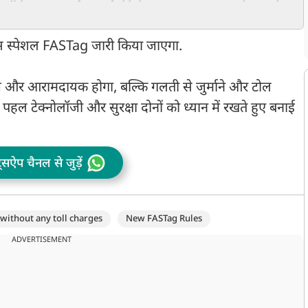
र्टी से
इलाज की अनुमति देने से
ढूंढकर लाए जा रहे भारत के
क
इनकार
दुश्मन, ₹18,874 करोड़ की
क
संपत्ति भी जब्त
लेंस स्पेशल FASTag जारी किया जाएगा.
ेज और आरामदायक होगा, बल्कि गलती से जुर्माने और टोल
हल टेक्नोलॉजी और सुरक्षा दोनों को ध्यान में रखते हुए बनाई
ट्सऐप चैनल से जुड़ें
 without any toll charges
New FASTag Rules
ADVERTISEMENT