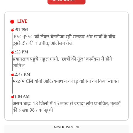
Show More
LIVE
2:51 PM
JPSC-JSSC को लेकर बेनतीजा रही सरकार और छात्रों के बीच
दूसरे दौर की बातचीत, आंदोलन तेज
1:55 PM
प्रयागराज पहुंचे राहुल गांधी, ‘छात्रों की गूंज’ कार्यक्रम में होंगे
शामिल
12:47 PM
मेरठ में CM योगी आदित्यनाथ ने कांवड़ यात्रियों का किया स्वागत
11:04 AM
असम बाढ़: 13 जिलों में 15 लाख से ज्यादा लोग प्रभावित, मृतकों
की संख्या 98 तक पहुंची
10:21 AM
हिमाचल के चंबा में बड़ा सड़क हादसा, 7 यात्रियों की मौत; 11
ADVERTISEMENT
घायल