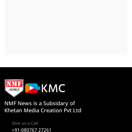
NMF News is a Subsidary of
Khetan Media Creation Pvt Ltd
Give us a Call
+91-080767 27261