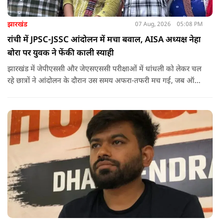
झारखंड
07 Aug, 2026
05:08 PM
रांची में JPSC-JSSC आंदोलन में मचा बवाल, AISA अध्यक्ष नेहा
बोरा पर युवक ने फेंकी काली स्याही
झारखंड में जेपीएससी और जेएसएससी परीक्षाओं में धांधली को लेकर चल
रहे छात्रों ने आंदोलन के दौरान उस समय अफरा-तफरी मच गई, जब ऑल
इंडिया स्टूडेंट्स एसोसिएशन की राष्ट्रीय अध्यक्ष नेहा बोरा पर एक युवक ने
अचानक काली स्याही फेंक दी.