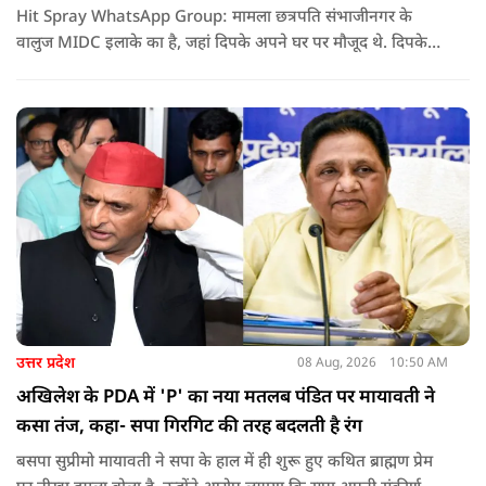
Hit Spray WhatsApp Group: मामला छत्रपति संभाजीनगर के
वालुज MIDC इलाके का है, जहां दिपके अपने घर पर मौजूद थे. दिपके
का आरोप है कि सुरक्षा के लिए तैनात PSI उनसे मिलने आने वाले लोगों
को रोक रहे थे और उनके साथ ठीक तरीके से पेश नहीं आ रहे थे. इसी बात
को लेकर दिपके की पुलिस अधिकारी से तीखी बहस हो गई.
उत्तर प्रदेश
08 Aug, 2026
10:50 AM
अखिलेश के PDA में 'P' का नया मतलब पंडित पर मायावती ने
कसा तंज, कहा- सपा गिरगिट की तरह बदलती है रंग
बसपा सुप्रीमो मायावती ने सपा के हाल में ही शुरू हुए कथित ब्राह्मण प्रेम