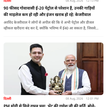
दिल्ली
08 Aug, 2026
12:13 PM
90 फीसद गोवावासी ई-20 पेट्रोल से परेशान हैं, उनकी गाड़ियों
की माइलेज कम हो रही और इंजन खराब हो रहे: केजरीवाल
अरविंद केजरीवाल ने लोगों से अपील की कि वे अभी पेट्रोल और डीजल
व्हीकल खरीदना बंद कर दें, क्योंकि भविष्य में ई40 आ सकता है, जिससे
इंजन सीज हो जाएंगे और माइलेज गिर जाएगी.
दिल्ली
08 Aug, 2026
12:01 PM
PM मोदी से मिले राघव चड्ढा, भेंट की गणेश जी की मूर्ति, बोले-