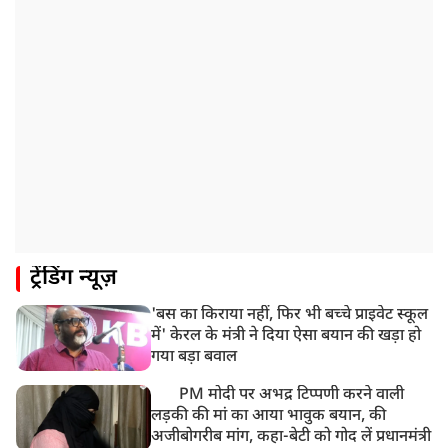
9:23 AM
सलमान खान के घर के बाहर ड्यूटी पर तैनात पुलिसकर्मी की मौत,
अचानक बिगड़ी थी तबीयत
8:23 AM
देश के कई हिस्सों में भारी बारिश के आसार, मौसम विभाग ने
जारी किया अलर्ट
8:20 AM
भारत समेत 5 देशों पर 100% टैरिफ
8:19 AM
ट्रेंडिंग न्यूज़
PM मोदी आज IIT दिल्ली के दीक्षांत समारोह में शामिल होंगे
'बस का किराया नहीं, फिर भी बच्चे प्राइवेट स्कूल
में' केरल के मंत्री ने दिया ऐसा बयान की खड़ा हो
गया बड़ा बवाल
PM मोदी पर अभद्र टिप्पणी करने वाली
लड़की की मां का आया भावुक बयान, की
अजीबोगरीब मांग, कहा-बेटी को गोद लें प्रधानमंत्री