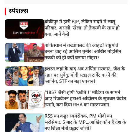
स्पेशल्स
बांकीपुर में हारी BJP, लेकिन सदमे में लालू
परिवार, असली ‘खेला’ तो तेजस्वी के साथ हो
गया, जानें कैसे
पाकिस्तान में तख्तापलट की आहट? राष्ट्रपति
बनना चाह रहे आसिम मुनीर! आखिर मोहसिन
नकवी को ही क्यों बनाया मोहरा?
इशरत जहां के बाद अब अर्पिता सरकार...जैश के
रडार पर सुवेंदु, मोदी स्टाइल टार्गेट करने की
प्लानिंग, STF का बड़ा एक्शन!
'1857 जैसी होगी 'क्रांति'!' मीडिया के सामने
आए रिजर्वेशन हटाओ आंदोलन के सूत्रधार वेदांश
त्यागी, बता दिया RHA का मास्टरप्लान
RSS का कट्टर स्वयंसेवक, PM मोदी का
भरोसेमंद, 5 बार के MP...आखिर कौन हैं देश के
नए शिक्षा मंत्री प्रह्लाद जोशी?