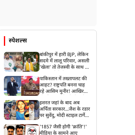
स्पेशल्स
बांकीपुर में हारी BJP, लेकिन
सदमे में लालू परिवार, असली
‘खेला’ तो तेजस्वी के साथ हो
गया, जानें कैसे
पाकिस्तान में तख्तापलट की
आहट? राष्ट्रपति बनना चाह
रहे आसिम मुनीर! आखिर
मोहसिन नकवी को ही क्यों
इशरत जहां के बाद अब
बनाया मोहरा?
अर्पिता सरकार...जैश के रडार
पर सुवेंदु, मोदी स्टाइल टार्गेट
करने की प्लानिंग, STF का
'1857 जैसी होगी 'क्रांति'!'
बड़ा एक्शन!
मीडिया के सामने आए