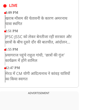
LIVE
3:09 PM
खराब मौसम की चेतावनी के कारण अमरनाथ
यात्रा स्थगित
2:51 PM
JPSC-JSSC को लेकर बेनतीजा रही सरकार और
छात्रों के बीच दूसरे दौर की बातचीत, आंदोलन
तेज
1:55 PM
प्रयागराज पहुंचे राहुल गांधी, ‘छात्रों की गूंज’
कार्यक्रम में होंगे शामिल
12:47 PM
मेरठ में CM योगी आदित्यनाथ ने कांवड़ यात्रियों
का किया स्वागत
11:04 AM
असम बाढ़: 13 जिलों में 15 लाख से ज्यादा लोग
ADVERTISEMENT
प्रभावित, मृतकों की संख्या 98 तक पहुंची
10:21 AM