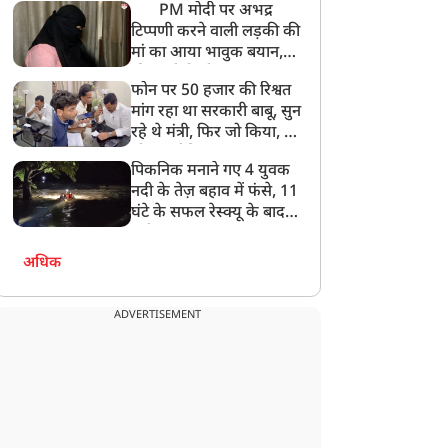
PM मोदी पर अभद्र
टिप्पणी करने वाली लड़की की
मां का आया भावुक बयान,
की अजीबोगरीब मांग, कहा-
फोन पर 50 हजार की रिश्वत
बेटी को गोद लें प्रधानमंत्री
मांग रहा था सरकारी बाबू, सुन
रहे थे मंत्री, फिर जो किया, वो
सोशल मीडिया पर छा गया
पिकनिक मनाने गए 4 युवक
नदी के तेज़ बहाव में फंसे, 11
घंटे के सफल रेस्क्यू के बाद
बची जान
अधिक
ADVERTISEMENT