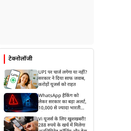
टेक्नोलॉजी
UPI पर चार्ज लगेगा या नहीं?
सरकार ने दिया साफ जवाब,
करोड़ों यूजर्स को राहत
WhatsApp हैकिंग को
लेकर सरकार का बड़ा अलर्ट,
10,000 से ज्यादा भारतीयों
को साइबर हमले से बचाया
Vi यूजर्स के लिए खुशखबरी!
गया
288 रुपये के खर्च में मिलेगा