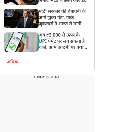
अनलिमिटेड कॉलिंग और डेटा
मोदी सरकार की चेतावनी के
आगे झुका मेटा, मार्क
ज़ुकरबर्ग ने भारत से मांगी
माफ़ी, गलती भी स्वीकार की
अब ₹2,000 से ऊपर के
UPI पेमेंट पर लग सकता है
चार्ज, आम आदमी पर क्या
होगा असर?
अधिक
ADVERTISEMENT