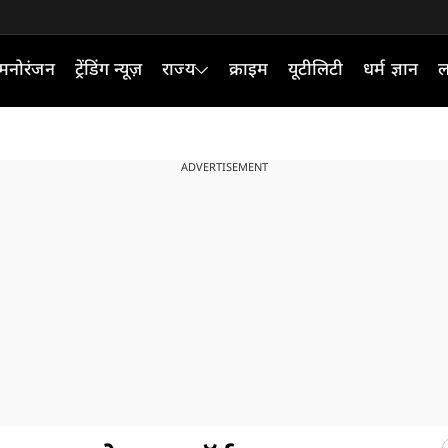
मनोरंजन
ट्रेंडिंग न्यूज़
राज्य
क्राइम
यूटीलिटी
धर्म ज्ञान
ल
ADVERTISEMENT