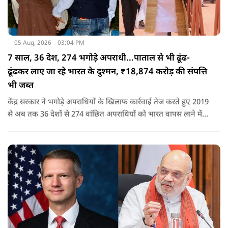
05 Aug, 2026
03:04 PM
7 साल, 36 देश, 274 भगोड़े अपराधी...पाताल से भी ढूंढ-
ढूंढकर लाए जा रहे भारत के दुश्मन, ₹18,874 करोड़ की संपत्ति
भी जब्त
केंद्र सरकार ने भगोड़े अपराधियों के खिलाफ कार्रवाई तेज करते हुए 2019
से अब तक 36 देशों से 274 वांछित अपराधियों को भारत वापस लाने में
बड़ी सफलता हासिल की है। यानी कि खुफिया सूचनाओं, आधुनिक
तकनीक और विभिन्न एजेंसियों के एक्शन के कारण पाताल से भी देश के
दुश्मन वापस लाए जा रहे हैं.