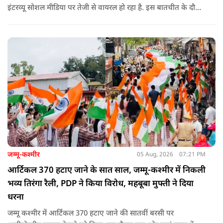
इंटरव्यू सोशल मीडिया पर तेजी से वायरल हो रहा है. इस बातचीत के दौरान
उन्होंने देश, मुसलमानों और CJP (Cockroach Janata Party) के
विरोध प्रदर्शनों पर अपनी राय रखी. लेकिन उनके एक बयान ने सबसे
ज्यादा विवाद खड़ा कर दिया.
जम्मू-कश्मीर
05 Aug, 2026
07:21 PM
आर्टिकल 370 हटाए जाने के सात साल, जम्मू-कश्मीर में निकली
भव्य तिरंगा रैली, PDP ने किया विरोध, महबूबा मुफ्ती ने दिया
धरना
जम्मू कश्मीर में आर्टिकल 370 हटाए जाने की सातवीं बरसी पर