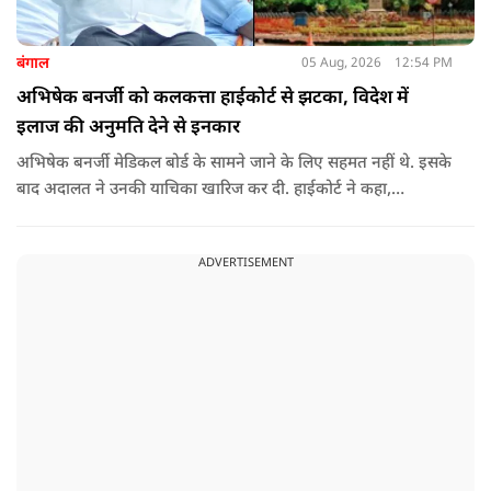
बंगाल
05 Aug, 2026
12:54 PM
अभिषेक बनर्जी को कलकत्ता हाईकोर्ट से झटका, विदेश में
इलाज की अनुमति देने से इनकार
अभिषेक बनर्जी मेडिकल बोर्ड के सामने जाने के लिए सहमत नहीं थे. इसके
बाद अदालत ने उनकी याचिका खारिज कर दी. हाईकोर्ट ने कहा,
"आवेदक के वकील की दलील को देखते हुए कि वह (अभिषेक बनर्जी)
कोर्ट के निर्देशानुसार मेडिकल बोर्ड के सामने पेश नहीं होंगे. कोर्ट का मानना
ADVERTISEMENT
​​है कि याचिका दायर करके उठाए गए मुद्दे को और अधिक समय तक लंबित
नहीं रखा जाना चाहिए. इसलिए, मौजूदा याचिका खारिज की जाती है."