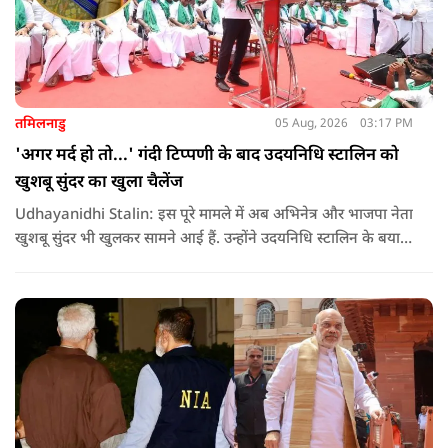
तमिलनाडु
05 Aug, 2026
03:17 PM
'अगर मर्द हो तो...' गंदी टिप्पणी के बाद उदयनिधि स्टालिन को
खुशबू सुंदर का खुला चैलेंज
Udhayanidhi Stalin: इस पूरे मामले में अब अभिनेत्र और भाजपा नेता
खुशबू सुंदर भी खुलकर सामने आई हैं. उन्होंने उदयनिधि स्टालिन के बयान
की कड़ी आलोचना करते हुए कहा कि किसी भी नेता को किसी महिला के
बारे में सार्वजनिक मंच से अपमानजनक भाषा बोलने का कोई अधिकार
नहीं है.