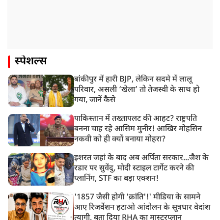
स्पेशल्स
बांकीपुर में हारी BJP, लेकिन सदमे में लालू
परिवार, असली ‘खेला’ तो तेजस्वी के साथ हो
गया, जानें कैसे
पाकिस्तान में तख्तापलट की आहट? राष्ट्रपति
बनना चाह रहे आसिम मुनीर! आखिर मोहसिन
नकवी को ही क्यों बनाया मोहरा?
इशरत जहां के बाद अब अर्पिता सरकार...जैश के
रडार पर सुवेंदु, मोदी स्टाइल टार्गेट करने की
प्लानिंग, STF का बड़ा एक्शन!
'1857 जैसी होगी 'क्रांति'!' मीडिया के सामने
आए रिजर्वेशन हटाओ आंदोलन के सूत्रधार वेदांश
त्यागी, बता दिया RHA का मास्टरप्लान