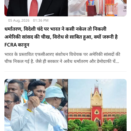
05 Aug, 2026
01:36 PM
धर्मांतरण, विदेशी चंदे पर भारत ने कसी नकेल तो निकली
अमेरिकी सांसद की चीख, विरोध से साबित हुआ, क्यों जरूरी है
FCRA कानून
भारत के प्रस्तावित एफसीआरए संशोधन विधेयक पर अमेरिकी सांसदों की
चीफ निकल गई है. जैसे ही सरकार ने अवैध धर्मांतरण और डेमोग्राफी चेंज
की नकेल कसी पूरी दुनिया विरोध पर उतर आई. रिपब्लिक सांसद ने इसे
ईसाई धर्म से जोड़ दिया. उनके विरोध ने साबित किया कि क्यों ये कानून
जरूरी है.