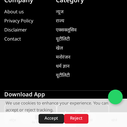
Company
Category
About us
न्यूज
Privacy Policy
राज्य
Disclaimer
एक्सक्लूसिव
Contact
यूटीलिटी
खेल
मनोरंजन
धर्म ज्ञान
यूटीलिटी
Download App
We use cookies to enhance your experience. You can
accept or reject tracking.
GET IT ON
GET IT ON
Google Play
App Store
Accept
Reject
शॉर्ट्स
होम
वीडियो
खोजें
वेब स्टोरीज़