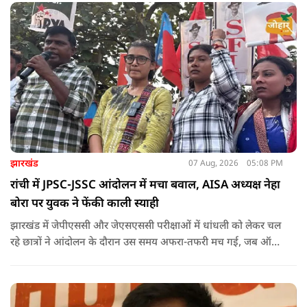
झारखंड
07 Aug, 2026
05:08 PM
रांची में JPSC-JSSC आंदोलन में मचा बवाल, AISA अध्यक्ष नेहा
बोरा पर युवक ने फेंकी काली स्याही
झारखंड में जेपीएससी और जेएसएससी परीक्षाओं में धांधली को लेकर चल
रहे छात्रों ने आंदोलन के दौरान उस समय अफरा-तफरी मच गई, जब ऑल
इंडिया स्टूडेंट्स एसोसिएशन की राष्ट्रीय अध्यक्ष नेहा बोरा पर एक युवक ने
अचानक काली स्याही फेंक दी.