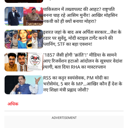
पाकिस्तान में तख्तापलट की आहट? राष्ट्रपति
बनना चाह रहे आसिम मुनीर! आखिर मोहसिन
नकवी को ही क्यों बनाया मोहरा?
इशरत जहां के बाद अब अर्पिता सरकार...जैश के
रडार पर सुवेंदु, मोदी स्टाइल टार्गेट करने की
प्लानिंग, STF का बड़ा एक्शन!
'1857 जैसी होगी 'क्रांति'!' मीडिया के सामने
आए रिजर्वेशन हटाओ आंदोलन के सूत्रधार वेदांश
त्यागी, बता दिया RHA का मास्टरप्लान
RSS का कट्टर स्वयंसेवक, PM मोदी का
भरोसेमंद, 5 बार के MP...आखिर कौन हैं देश के
नए शिक्षा मंत्री प्रह्लाद जोशी?
अधिक
ADVERTISEMENT