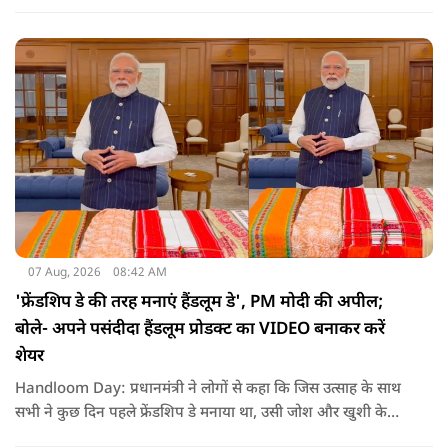
है कि अगर इस योजना पर तेजी से काम शुरू होता है, त न केवल
तमिलनाडु बल्कि दक्षिण भारत के कई राज्यों में पीने के पानी और सिंचाई
की समस्या को काफी हद तक कम किया जा सकता है.
07 Aug, 2026
08:42 AM
'फ्रेंडशिप डे की तरह मनाएं हैंडलूम डे', PM मोदी की अपील;
बोले- अपने पसंदीदा हैंडलूम प्रोडक्ट का VIDEO बनाकर करें
शेयर
Handloom Day: प्रधानमंत्री ने लोगों से कहा कि जिस उत्साह के साथ
सभी ने कुछ दिन पहले फ्रेंडशिप डे मनाया था, उसी जोश और खुशी के
साथ अब हैंडलूम डे भी मनाया जाए..