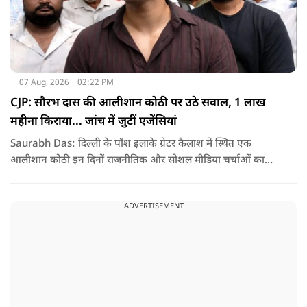
07 Aug, 2026
02:22 PM
CJP: सौरभ दास की आलीशान कोठी पर उठे सवाल, 1 लाख
महीना किराया... जांच में जुटीं एजेंसियां
Saurabh Das: दिल्ली के पॉश इलाके ग्रेटर कैलाश में स्थित एक
आलीशान कोठी इन दिनों राजनीतिक और सोशल मीडिया चर्चाओं का
हिस्सा बनी हुई है. वजह है इस घर से जुड़ा किराया और यहां रहने वाले
सौरभ दास को लेकर उठ रहे सवाल..
ADVERTISEMENT