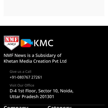
NMF News is a Subsidary of
Khetan Media Creation Pvt Ltd
Give us a Call
+91-080767 27261
Visit Our Office
D-4 1st Floor, Sector 10, Noida,
Uttar Pradesh 201301