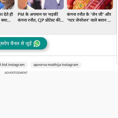
ीफा देते ही
PM के अपमान पर भड़कीं
कंगना रनौत के 'जेन जी' और
‘
 क्या
कंगना रनौत, CJP प्रोटेस्ट की
'गटर जेनरेशन' वाले बयान पर
क
 के
वायरल रील्स देख आया गुस्सा,
भड़का विपक्ष, एक्ट्रेस पर ऐसे
भ
 निकाली
Gen-Z को ऐसे लगाई लताड़
निकाली भड़ास
ट्सऐप चैनल से जुड़ें
l kid instagram
apoorva mukhija instagram
ADVERTISEMENT