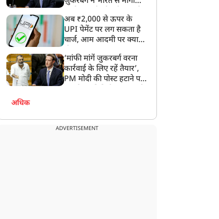
ज़ुकरबर्ग ने भारत से मांगी
माफ़ी, गलती भी स्वीकार की
अब ₹2,000 से ऊपर के
द अलायंस’ के सेट पर सीमा
इरफान खान की पत्नी सुतापा
UPI पेमेंट पर लग सकता है
े जाने पर टूटे सोहेल खान,
सिकदर ने जेन जी को दी
चार्ज, आम आदमी पर क्या
ाई को संभालने पहुंचे
सलाह, PM मोदी का किया था
होगा असर?
‘मांफी मांगें जुकरबर्ग वरना
सलमान!
अपमान, बोलीं- गाली देने की
कार्रवाई के लिए रहें तैयार’,
आदत बदलने की जरूरत
PM मोदी की पोस्ट हटाने पर
संसदीय समिति ने Meta को
लगाई फटकार
अधिक
ADVERTISEMENT