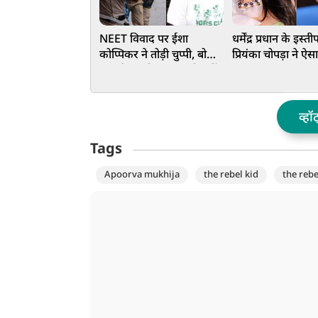
NEET विवाद पर ईशा
धर्मेंद्र प्रधान के इस्त
कोप्पिकर ने तोड़ी चुप्पी, बोलीं-
प्रियंका चोपड़ा ने ऐसा
हर मुद्दे पर बोलना जरूरी नहीं
कहा, भड़क गए CJP
समर्थक, एक्ट्रेस पर
भड़ास
व्हॉ
Tags
Apoorva mukhija
the rebel kid
the rebe