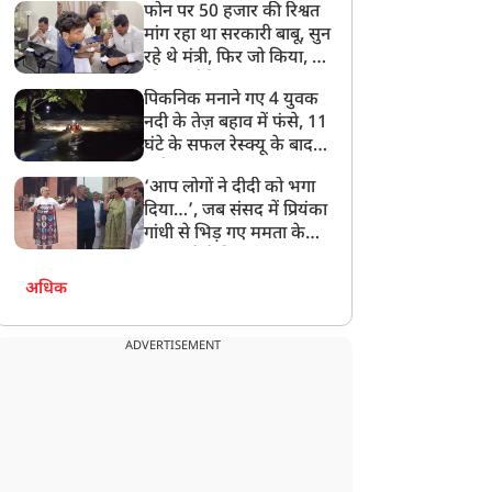
फोन पर 50 हजार की रिश्वत
बेटी को गोद लें प्रधानमंत्री
मांग रहा था सरकारी बाबू, सुन
रहे थे मंत्री, फिर जो किया, वो
सोशल मीडिया पर छा गया
पिकनिक मनाने गए 4 युवक
नदी के तेज़ बहाव में फंसे, 11
घंटे के सफल रेस्क्यू के बाद
बची जान
‘आप लोगों ने दीदी को भगा
दिया…’, जब संसद में प्रियंका
गांधी से भिड़ गए ममता के
सांसद, देखें दिलचस्प Video
अधिक
ADVERTISEMENT