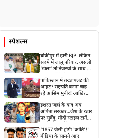
स्पेशल्स
बांकीपुर में हारी BJP, लेकिन
सदमे में लालू परिवार, असली
‘खेला’ तो तेजस्वी के साथ हो
गया, जानें कैसे
पाकिस्तान में तख्तापलट की
आहट? राष्ट्रपति बनना चाह
रहे आसिम मुनीर! आखिर
मोहसिन नकवी को ही क्यों
इशरत जहां के बाद अब
बनाया मोहरा?
अर्पिता सरकार...जैश के रडार
पर सुवेंदु, मोदी स्टाइल टार्गेट
करने की प्लानिंग, STF का
'1857 जैसी होगी 'क्रांति'!'
बड़ा एक्शन!
मीडिया के सामने आए