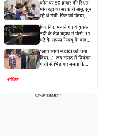
फोन पर 50 हजार की रिश्वत
बेटी को गोद लें प्रधानमंत्री
मांग रहा था सरकारी बाबू, सुन
रहे थे मंत्री, फिर जो किया, वो
सोशल मीडिया पर छा गया
पिकनिक मनाने गए 4 युवक
नदी के तेज़ बहाव में फंसे, 11
घंटे के सफल रेस्क्यू के बाद
बची जान
‘आप लोगों ने दीदी को भगा
दिया…’, जब संसद में प्रियंका
गांधी से भिड़ गए ममता के
सांसद, देखें दिलचस्प Video
अधिक
ADVERTISEMENT