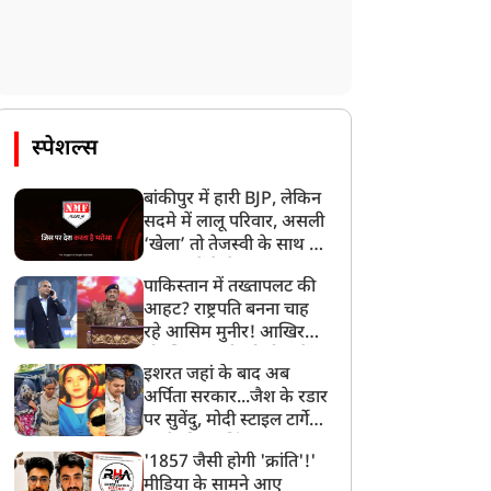
मैं मुस्लिम हूं...' रानी चटर्जी ने
सावन में चौथी बार बाबा
र्म पर तोड़ी चुप्पी, नाम बदलने
महाकाल के दर पर पहुंचीं नेहा
र मांगी माफी
मर्दा, भस्म आरती के बाद
स्पेशल्स
बोलीं- कुछ नया होने वाला है
बांकीपुर में हारी BJP, लेकिन
सदमे में लालू परिवार, असली
‘खेला’ तो तेजस्वी के साथ हो
गया, जानें कैसे
पाकिस्तान में तख्तापलट की
आहट? राष्ट्रपति बनना चाह
रहे आसिम मुनीर! आखिर
मोहसिन नकवी को ही क्यों
इशरत जहां के बाद अब
बनाया मोहरा?
अर्पिता सरकार...जैश के रडार
पर सुवेंदु, मोदी स्टाइल टार्गेट
करने की प्लानिंग, STF का
'1857 जैसी होगी 'क्रांति'!'
बड़ा एक्शन!
मीडिया के सामने आए