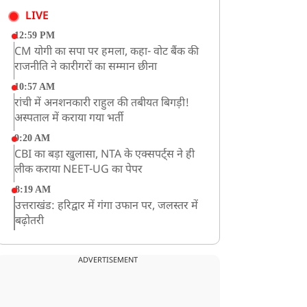
LIVE
12:59 PM
CM योगी का सपा पर हमला, कहा- वोट बैंक की
राजनीति ने कारीगरों का सम्मान छीना
10:57 AM
रांची में अनशनकारी राहुल की तबीयत बिगड़ी!
अस्पताल में कराया गया भर्ती
9:20 AM
CBI का बड़ा खुलासा, NTA के एक्सपर्ट्स ने ही
लीक कराया NEET-UG का पेपर
8:19 AM
उत्तराखंड: हरिद्वार में गंगा उफान पर, जलस्तर में
बढ़ोतरी
8:18 AM
UP: लखनऊ में चलती कार में लगी आग, युवक
ADVERTISEMENT
की जिंदा जलकर मौत