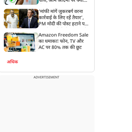
चार्ज, आम आदमी पर क्या
होगा असर?
‘मांफी मांगें जुकरबर्ग वरना
कार्रवाई के लिए रहें तैयार’,
PM मोदी की पोस्ट हटाने पर
संसदीय समिति ने Meta को
Amazon Freedom Sale
लगाई फटकार
का धमाका! फोन, TV और
AC पर 80% तक की छूट
अधिक
ADVERTISEMENT
मनोरंजन
मनोरंजन