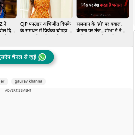
Z ने
CJP फाउंडर अभिजीत दिपके
सलमान के 'ब्रो' पर बवाल,
'
 बोल दिया
के समर्थन में प्रियंका चोपड़ा ने
कंगना पर तंज...शोभा डे ने
ध
लगाई
क्या कर दिया ऐसा, सोशल
क्यों कहा- बॉलीवुड हो गया
प
 रही है
मीडिया पर मची हलचल
आउटडेटेड?
ट्सऐप चैनल से जुड़ें
ler
gaurav khanna
ADVERTISEMENT