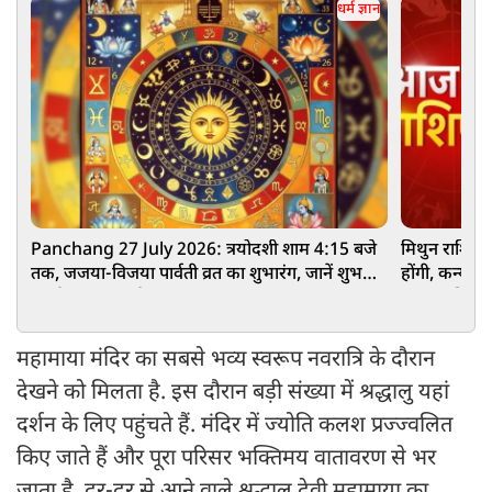
धर्म ज्ञान
Panchang 27 July 2026: त्रयोदशी शाम 4:15 बजे
मिथुन राशि वा
तक, जजया-विजया पार्वती व्रत का शुभारंग, जानें शुभ
होंगी, कन्या 
मुहूर्त, राहुकाल और नक्षत्र
आपका दिन कै
महामाया मंदिर का सबसे भव्य स्वरूप नवरात्रि के दौरान
देखने को मिलता है. इस दौरान बड़ी संख्या में श्रद्धालु यहां
दर्शन के लिए पहुंचते हैं. मंदिर में ज्योति कलश प्रज्ज्वलित
किए जाते हैं और पूरा परिसर भक्तिमय वातावरण से भर