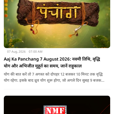
07 Aug, 2026
07:00 AM
Aaj Ka Panchang 7 August 2026: नवमी तिथि, वृद्धि
योग और अभिजीत मुहूर्त का समय, जानें राहुकाल
योग की बात करें तो 7 अगस्त को दोपहर 12 बजकर 10 मिनट तक वृद्धि
योग रहेगा. इसके बाद ध्रुव योग शुरू होगा, जो अगले दिन सुबह 9 बजकर
1 मिनट तक रहेगा. वृद्धि योग को उन्नति और तरक्की से जुड़ा माना जाता
है, जबकि ध्रुव योग मजबूती का संकेत देता है.