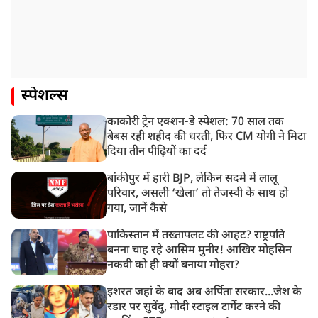
स्पेशल्स
काकोरी ट्रेन एक्शन-डे स्पेशल: 70 साल तक
बेबस रही शहीद की धरती, फिर CM योगी ने मिटा
दिया तीन पीढ़ियों का दर्द
बांकीपुर में हारी BJP, लेकिन सदमे में लालू
परिवार, असली ‘खेला’ तो तेजस्वी के साथ हो
गया, जानें कैसे
पाकिस्तान में तख्तापलट की आहट? राष्ट्रपति
बनना चाह रहे आसिम मुनीर! आखिर मोहसिन
नकवी को ही क्यों बनाया मोहरा?
इशरत जहां के बाद अब अर्पिता सरकार...जैश के
रडार पर सुवेंदु, मोदी स्टाइल टार्गेट करने की