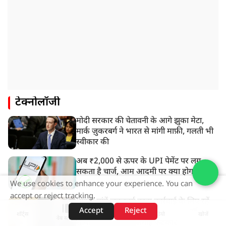
टेक्नोलॉजी
मोदी सरकार की चेतावनी के आगे झुका मेटा,
मार्क ज़ुकरबर्ग ने भारत से मांगी माफ़ी, गलती भी
स्वीकार की
अब ₹2,000 से ऊपर के UPI पेमेंट पर लग
सकता है चार्ज, आम आदमी पर क्या होगा असर?
We use cookies to enhance your experience. You can
accept or reject tracking.
‘मांफी मांगें जुकरबर्ग वरना कार्रवाई के लिए रहें
Accept
Reject
तैयार’, PM मोदी की पोस्ट हटाने पर संसदीय
शॉर्ट्स
होम
वीडियो
खोजें
वेब स्टोरीज़
समिति ने Meta को लगाई फटकार