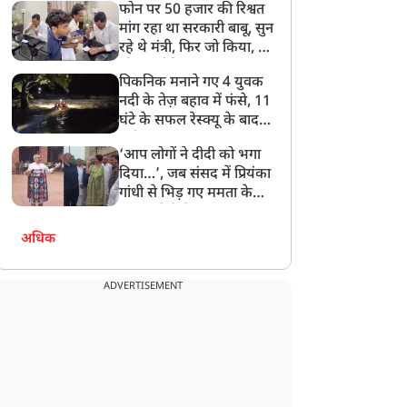
फोन पर 50 हजार की रिश्वत
बेटी को गोद लें प्रधानमंत्री
मांग रहा था सरकारी बाबू, सुन
रहे थे मंत्री, फिर जो किया, वो
सोशल मीडिया पर छा गया
पिकनिक मनाने गए 4 युवक
नदी के तेज़ बहाव में फंसे, 11
घंटे के सफल रेस्क्यू के बाद
बची जान
‘आप लोगों ने दीदी को भगा
दिया…’, जब संसद में प्रियंका
गांधी से भिड़ गए ममता के
सांसद, देखें दिलचस्प Video
अधिक
ADVERTISEMENT