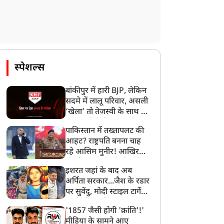
स्पेशल्स
बांकीपुर में हारी BJP, लेकिन
सदमे में लालू परिवार, असली
‘खेला’ तो तेजस्वी के साथ हो
गया, जानें कैसे
पाकिस्तान में तख्तापलट की
आहट? राष्ट्रपति बनना चाह
रहे आसिम मुनीर! आखिर
मोहसिन नकवी को ही क्यों
इशरत जहां के बाद अब
बनाया मोहरा?
अर्पिता सरकार...जैश के रडार
पर सुवेंदु, मोदी स्टाइल टार्गेट
करने की प्लानिंग, STF का
'1857 जैसी होगी 'क्रांति'!'
बड़ा एक्शन!
मीडिया के सामने आए