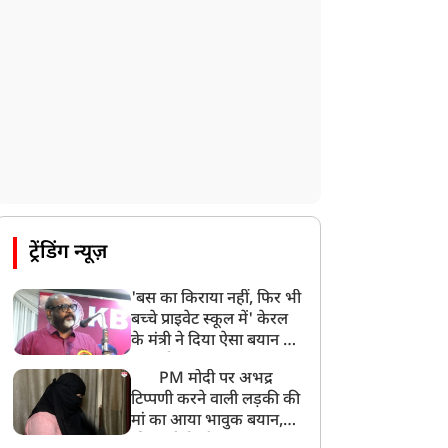
पाकिस्तान के कब्जे वाले जम्मू और कश्मीर
(PoJK) में हिंसा को लेकर ब्रिटेन में प्रदर्शन
8:50 AM
बसपा के इकलौते विधायक उमाशंकर सिंह का देर
रात निधन, आज बलिया में होगा अंतिम संस्कार
8:24 AM
मोहन भगवत मुंबई में Gen-Z और Gen
Alpha से करेंगे बातचीत
ट्रेंडिंग न्यूज़
'बस का किराया नहीं, फिर भी
बच्चे प्राइवेट स्कूल में' केरल
के मंत्री ने दिया ऐसा बयान की
खड़ा हो गया बड़ा बवाल
PM मोदी पर अभद्र
टिप्पणी करने वाली लड़की की
मां का आया भावुक बयान,
की अजीबोगरीब मांग, कहा-