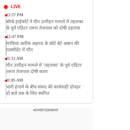
LIVE
12:57 PM
बॉम्बे हाईकोर्ट ने यौन उत्पीड़न मामले में तहलका
के पूर्व एडिटर तरुण तेजपाल को दोषी ठहराया
12:47 PM
माफिया अतीक अहमद के छोटे बेटे अबान की
एक्सीडेंट में मौत
11:12 AM
यौन उत्पीड़न मामले में 'तहलका' के पूर्व एडिटर
तरुण तेजपाल दोषी करार
11:05 AM
भारी हंगामे के बीच संसद की कार्यवाही दोपहर
दो बजे तक के लिए स्थगित
9:38 AM
झारखंड: JPSC परीक्षा धांधली मामले में और
ADVERTISEMENT
पांच लोग गिरफ्तार, अबतक 19 अरेस्ट
8:55 AM