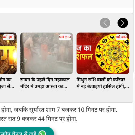
धर्म ज्ञान
धर्म ज्ञान
धर्म ज्ञान
योग का
सावन के पहले दिन महाकाल
मिथुन राशि वालों को करियर
न
पूजा से
मंदिर में उमड़ा आस्था का
में नई ऊंचाइयां हासिल होंगी,
म
सैलाब, भस्म आरती में शामिल
कन्या राशि वालों के धन लाभ
क
हुए रजत पाटीदार और गायक
के योग, जानें आज आपका
स
दीप मनी
दिन कैसा रहेगा
क
होगा, जबकि सूर्यास्त शाम 7 बजकर 10 मिनट पर होगा.
स
रास्त रात 9 बजकर 44 मिनट पर होगा.
ट्सऐप चैनल से जुड़ें