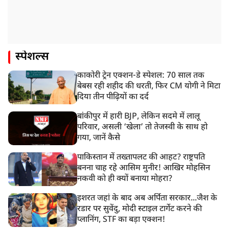
स्पेशल्स
काकोरी ट्रेन एक्शन-डे स्पेशल: 70 साल तक
बेबस रही शहीद की धरती, फिर CM योगी ने मिटा
दिया तीन पीढ़ियों का दर्द
बांकीपुर में हारी BJP, लेकिन सदमे में लालू
परिवार, असली ‘खेला’ तो तेजस्वी के साथ हो
गया, जानें कैसे
पाकिस्तान में तख्तापलट की आहट? राष्ट्रपति
बनना चाह रहे आसिम मुनीर! आखिर मोहसिन
नकवी को ही क्यों बनाया मोहरा?
इशरत जहां के बाद अब अर्पिता सरकार...जैश के
रडार पर सुवेंदु, मोदी स्टाइल टार्गेट करने की
प्लानिंग, STF का बड़ा एक्शन!