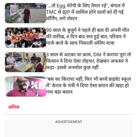
'...तो Egg थेरेपी के लिए तैयार रहें', बंगाल में
TMC से BJP में शामिल होने वालों को दी गई
वॉर्निंग, लगे पोस्टर
90 साल के बुजुर्ग ने पहले ही बता दी अपनी मौत
की तारीख, 4 दिन बाद सच हुई बात, परिवार ने
गाजे-बाजे के साथ निकाली अंतिम यात्रा
3 साल से अटका था काम, DM ने कराया पूरा तो
किसान ने दिया ऐसा तोहफा, देखकर अफसर ने
कहा- इससे अनमोल कुछ नहीं
'बस का किराया नहीं, फिर भी बच्चे प्राइवेट स्कूल
में' केरल के मंत्री ने दिया ऐसा बयान की खड़ा हो
गया बड़ा बवाल
अधिक
ADVERTISEMENT