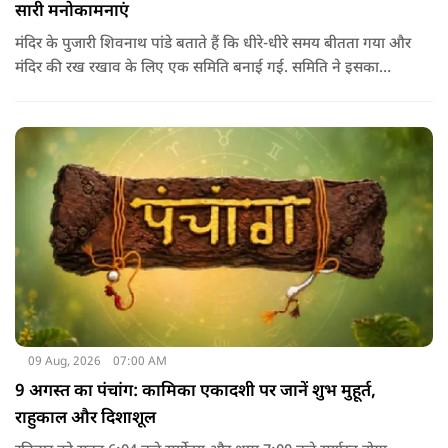
सारी मनोकामनाएं
मंदिर के पुजारी शिवनाथ पांडे बताते हैं कि धीरे-धीरे समय बीतता गया और
मंदिर की रख रखाव के लिए एक समिति बनाई गई. समिति ने इसका
दोबारा से निर्माण करवाया। शहर की आबादी बढ़ती गई और यह मंदिर
शहर के बीच में आ गया. चमत्‍कारों के बारे में बात करते हुए पुजारी ने कहा
कि यहां हर रोज नए चमत्‍कार समाने आते है.
09 Aug, 2026
07:00 AM
9 अगस्त का पंचांग: कामिका एकादशी पर जानें शुभ मुहूर्त,
राहुकाल और दिशाशूल