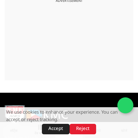
ADVERTISEMENT
We use cookies to enhance your experience. You can
accept or reject tracking.
Accept
Reject
NMF News is a Subsidary of
शॉर्ट्स
होम
वीडियो
खोजें
वेब स्टोरीज़