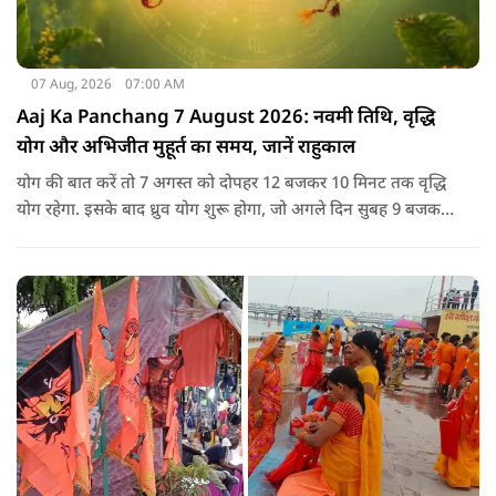
07 Aug, 2026
07:00 AM
Aaj Ka Panchang 7 August 2026: नवमी तिथि, वृद्धि
योग और अभिजीत मुहूर्त का समय, जानें राहुकाल
योग की बात करें तो 7 अगस्त को दोपहर 12 बजकर 10 मिनट तक वृद्धि
योग रहेगा. इसके बाद ध्रुव योग शुरू होगा, जो अगले दिन सुबह 9 बजकर
1 मिनट तक रहेगा. वृद्धि योग को उन्नति और तरक्की से जुड़ा माना जाता
है, जबकि ध्रुव योग मजबूती का संकेत देता है.