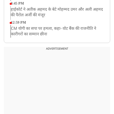
3:45 PM
हाईकोर्ट ने अतीक अहमद के बेटे मोहम्मद उमर और अली अहमद
की पैरोल अर्जी की मंजूर
12:59 PM
CM योगी का सपा पर हमला, कहा- वोट बैंक की राजनीति ने
कारीगरों का सम्मान छीना
10:57 AM
रांची में अनशनकारी राहुल की तबीयत बिगड़ी! अस्पताल में कराया
ADVERTISEMENT
गया भर्ती
9:20 AM
CBI का बड़ा खुलासा, NTA के एक्सपर्ट्स ने ही लीक कराया
NEET-UG का पेपर
8:19 AM
उत्तराखंड: हरिद्वार में गंगा उफान पर, जलस्तर में बढ़ोतरी
8:18 AM
UP: लखनऊ में चलती कार में लगी आग, युवक की जिंदा जलकर
मौत