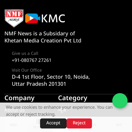
NMF News is a Subsidary of
Khetan Media Creation Pvt Ltd
Give us a Call
+91-080767 27261
Visit Our Office
D-4 1st Floor, Sector 10, Noida,
Uttar Pradesh 201301
Company
Category
We use cookies to enhance your experience. You can
About us
न्यूज
accept or reject tracking.
Privacy Policy
राज्य
Accept
Reject
शॉर्ट्स
होम
वीडियो
खोजें
वेब स्टोरीज़
Disclaimer
एक्सक्लूसिव