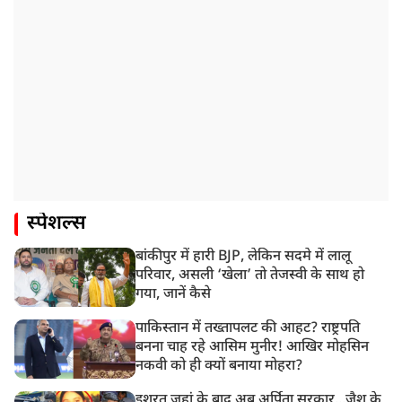
स्पेशल्स
बांकीपुर में हारी BJP, लेकिन सदमे में लालू
परिवार, असली ‘खेला’ तो तेजस्वी के साथ हो
गया, जानें कैसे
पाकिस्तान में तख्तापलट की आहट? राष्ट्रपति
बनना चाह रहे आसिम मुनीर! आखिर मोहसिन
नकवी को ही क्यों बनाया मोहरा?
इशरत जहां के बाद अब अर्पिता सरकार...जैश के