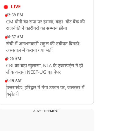
LIVE
12:59 PM
CM योगी का सपा पर हमला, कहा- वोट बैंक की
राजनीति ने कारीगरों का सम्मान छीना
10:57 AM
रांची में अनशनकारी राहुल की तबीयत बिगड़ी!
अस्पताल में कराया गया भर्ती
9:20 AM
CBI का बड़ा खुलासा, NTA के एक्सपर्ट्स ने ही
लीक कराया NEET-UG का पेपर
8:19 AM
उत्तराखंड: हरिद्वार में गंगा उफान पर, जलस्तर में
बढ़ोतरी
8:18 AM
UP: लखनऊ में चलती कार में लगी आग, युवक
ADVERTISEMENT
की जिंदा जलकर मौत