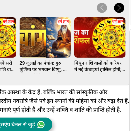
धर्म ज्ञान
धर्म ज्ञान
धर्म ज्ञान
गजकेसरी
29 जुलाई का पंचांग: गुरु
मिथुन राशि वालों को करियर
त
पूर्णिमा पर भगवान विष्णु, शिव
में नई ऊंचाइयां हासिल होंगी,
म
, जानें
और महर्षि वेद व्यास की पूजा
कन्या राशि वालों के धन लाभ
ा रहेगा
करना फलदाई
के योग, जानें आज आपका
दिन कैसा रहेगा
द
मिक आस्था के केंद्र हैं, बल्कि भारत की सांस्कृतिक और
दीय नवरात्रि जैसे पर्व इन स्थानों की महिमा को और बढ़ा देते हैं.
ं पूर्ण होती हैं और उन्हें शक्ति व शांति की प्राप्ति होती है.
ट्सऐप चैनल से जुड़ें