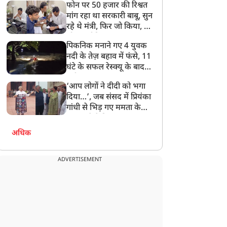
फोन पर 50 हजार की रिश्वत
बेटी को गोद लें प्रधानमंत्री
मांग रहा था सरकारी बाबू, सुन
रहे थे मंत्री, फिर जो किया, वो
सोशल मीडिया पर छा गया
पिकनिक मनाने गए 4 युवक
नदी के तेज़ बहाव में फंसे, 11
घंटे के सफल रेस्क्यू के बाद
बची जान
‘आप लोगों ने दीदी को भगा
दिया…’, जब संसद में प्रियंका
गांधी से भिड़ गए ममता के
सांसद, देखें दिलचस्प Video
अधिक
ADVERTISEMENT