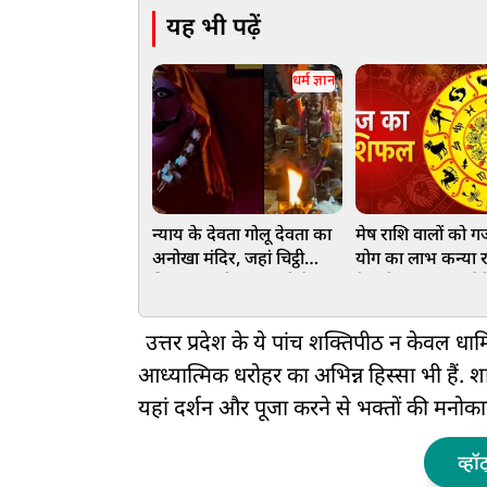
यह भी पढ़ें
धर्म ज्ञान
न्याय के देवता गोलू देवता का
मेष राशि वालों को 
अनोखा मंदिर, जहां चिट्ठी
योग का लाभ कन्या राशि वालों
लिखकर फरियाद करते हैं
के रुके हुए काम बनेंगे
भक्त
आज आपका दिन कैस
उत्तर प्रदेश के ये पांच शक्तिपीठ न केवल धार्
आध्यात्मिक धरोहर का अभिन्न हिस्सा भी हैं. शार
यहां दर्शन और पूजा करने से भक्तों की मनोकामनाए
व्हॉ