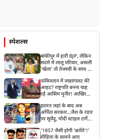
धर्म ज्ञान
धर्म ज्ञान
स्पेशल्स
बांकीपुर में हारी BJP, लेकिन
सदमे में लालू परिवार, असली
ुला राशि वालों को पार्टनरशिप
सावन में करें बिनसर महादेव
‘खेला’ तो तेजस्वी के साथ हो
ें लाभ होगा, मेष राशि वालों
के दर्शन, CM धामी ने मंदिर से
गया, जानें कैसे
का रुका हुआ पैसा वापस आ
जुड़ा वीडियो सोशल मीडिया पर
पाकिस्तान में तख्तापलट की
आहट? राष्ट्रपति बनना चाह
सकता है, जानें आज आपका
शेयर किया
रहे आसिम मुनीर! आखिर
िन कैसा रहेगा
मोहसिन नकवी को ही क्यों
इशरत जहां के बाद अब
बनाया मोहरा?
अर्पिता सरकार...जैश के रडार
पर सुवेंदु, मोदी स्टाइल टार्गेट
करने की प्लानिंग, STF का
'1857 जैसी होगी 'क्रांति'!'
बड़ा एक्शन!
मीडिया के सामने आए