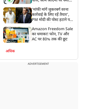
चार्ज, आम आदमी पर क्या
होगा असर?
‘मांफी मांगें जुकरबर्ग वरना
कार्रवाई के लिए रहें तैयार’,
PM मोदी की पोस्ट हटाने पर
संसदीय समिति ने Meta को
Amazon Freedom Sale
लगाई फटकार
का धमाका! फोन, TV और
AC पर 80% तक की छूट
अधिक
ADVERTISEMENT