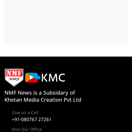
NMF News is a Subsidary of
Khetan Media Creation Pvt Ltd
Give us a Call
+91-080767 27261
Visit Our Office