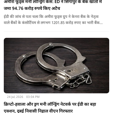
अमीरा फूड्स मनी लॉन्ड्रिंग केस: ED ने सिंगापुर के बैंक खातों में
जमा 94.76 करोड़ रुपये किए अटैच
ईडी की जांच से पता चला कि अमीरा फूड्स ग्रुप ने केनरा बैंक के नेतृत्व
वाले बैंकों के कंसोर्टियम से लगभग 1201.85 करोड़ रुपए का भारी बैंक
लोन/कैश क्रेडिट लोन लिया था, जो बाद में 2017 में एनपीए बन गया.
जांच में यह भी पता चला कि अमीरा प्योर फूड्स प्राइवेट लिमिटेड और
उसके प्रमोटरों/शेयरधारकों/डायरेक्टरों ने मनी लॉन्ड्रिंग का अपराध किया
है.
24 Jul, 2026
03:04 PM
क्रिप्टो-हवाला और ड्रग मनी लॉन्ड्रिंग नेटवर्क पर ईडी का बड़ा
एक्शन, दुबई निवासी निहाल वीएन गिरफ्तार