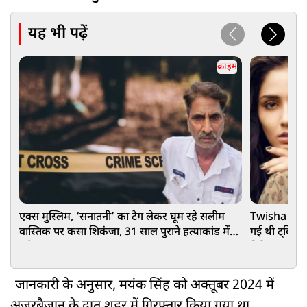
यह भी पढ़ें
क्राइम
एक्स मुस्लिम, ‘सनातनी’ का टैग लेकर घूम रहे सलीम
Twisha Sharm
वास्तिक पर कसा शिकंजा, 31 साल पुराने हत्याकांड में
गई थी ट्विशा,
अरेस्ट
गिरिबाला के 
जानकारी के अनुसार, मयंक सिंह को अक्तूबर 2024 में
अज़रबैजान के दातू शहर में गिरफ्तार किया गया था.