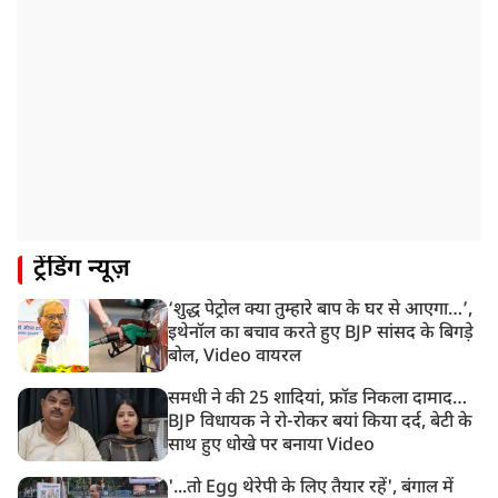
रांची प्रदर्शन: विधानसभा के बेहद करीब पहुंचे छात्र, वाटर कैनन
का हुआ इस्तेमाल
12:18 PM
झारखंड विधानसभा के करीब पहुंचे छात्र प्रदर्शनकारी, तार वाले
बैरिकेड उखाड़े
11:24 AM
दिल्ली में AAP विधायक अजय दत्त के दक्षिणपुरी स्थित दफ़्तर के
बाहर BJP का प्रदर्शन
11:21 AM
ट्रेंडिंग न्यूज़
गुजरात में आज से होती तिरंगा यात्रा की शुरुआत, शासन से
1200 से ज्यादा यात्राओं को मिली मंजूरी
‘शुद्ध पेट्रोल क्या तुम्हारे बाप के घर से आएगा…’,
10:39 AM
इथेनॉल का बचाव करते हुए BJP सांसद के बिगड़े
रांची में छात्रों का विधानसभा मार्च शुरू, BJP ने भी CM आवास
बोल, Video वायरल
घेरा
समधी ने की 25 शादियां, फ्रॉड निकला दामाद…
BJP विधायक ने रो-रोकर बयां किया दर्द, बेटी के
साथ हुए धोखे पर बनाया Video
'...तो Egg थेरेपी के लिए तैयार रहें', बंगाल में