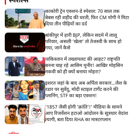
स्पेशल्स
काकोरी ट्रेन एक्शन-डे स्पेशल: 70 साल तक
बेबस रही शहीद की धरती, फिर CM योगी ने मिटा
दिया तीन पीढ़ियों का दर्द
बांकीपुर में हारी BJP, लेकिन सदमे में लालू
परिवार, असली ‘खेला’ तो तेजस्वी के साथ हो
गया, जानें कैसे
पाकिस्तान में तख्तापलट की आहट? राष्ट्रपति
बनना चाह रहे आसिम मुनीर! आखिर मोहसिन
नकवी को ही क्यों बनाया मोहरा?
इशरत जहां के बाद अब अर्पिता सरकार...जैश के
रडार पर सुवेंदु, मोदी स्टाइल टार्गेट करने की
प्लानिंग, STF का बड़ा एक्शन!
'1857 जैसी होगी 'क्रांति'!' मीडिया के सामने
आए रिजर्वेशन हटाओ आंदोलन के सूत्रधार वेदांश
त्यागी, बता दिया RHA का मास्टरप्लान