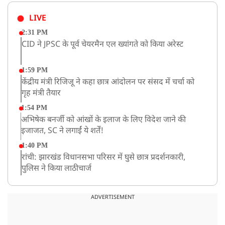
LIVE
2:31 PM
CID ने JPSC के पूर्व चेयरमैन एल ख्यांगते को किया अरेस्ट
1:59 PM
केंद्रीय मंत्री रिजिजू ने कहा छात्र आंदोलन पर संसद में चर्चा को
गृह मंत्री तैयार
1:54 PM
अभिषेक बनर्जी को आंखों के इलाज के लिए विदेश जाने की
इजाजत, SC ने लगाईं ये शर्तें!
1:40 PM
रांची: झारखंड विधानसभा परिसर में घुसे छात्र प्रदर्शनकारी,
पुलिस ने किया लाठीचार्ज
1:33 PM
संसद में फिर हंगामा, कार्यवाही स्थगित, नहीं चल सका प्रश्नकाल
ADVERTISEMENT
12:43 PM