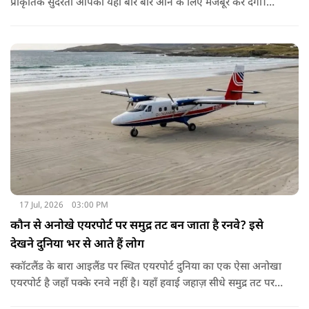
प्राकृतिक सुंदरता आपको यहाँ बार बार आने के लिए मजबूर कर देगी।
खूबसूरती के अलावा ये जगह अपनी अनुशासित ट्रैफिक व्यवस्था के लिए
पूरी दुनिया में जानी जाती है। आइजोल में आपको न तो घंटों लंबे ट्रैफिक
जाम मिलेंगे और न ही कोई ओवरटेक करने वाला। यहाँ की सबसे खास
बात ये है कि यहाँ गाड़ियों का हॉर्न या शोर न के बराबर सुनाई देता है। लोग
यहाँ बेवजह गाड़ी का हॉर्न नहीं बजाते। इसलिए इस शहर को 'साइलेंट
सिटी' का खिताब भी मिला हुआ है।
17 Jul, 2026
03:00 PM
कौन से अनोखे एयरपोर्ट पर समुद्र तट बन जाता है रनवे? इसे
देखने दुनिया भर से आते हैं लोग
स्कॉटलैंड के बारा आइलैंड पर स्थित एयरपोर्ट दुनिया का एक ऐसा अनोखा
एयरपोर्ट है जहाँ पक्के रनवे नहीं है। यहाँ हवाई जहाज़ सीधे समुद्र तट पर
लैंड करते हैं। ये दुनिया का इकलौता कमर्शियल एयरपोर्ट है जहां विमान रेत