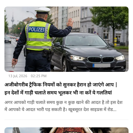
से ही अपनी उड़ान भरते हैं। बारा द्वीप पर Traigh Mhor यानी समुद्र तट
ही रनवे का काम करता है।
13 Jul, 2026
02:25 PM
अजीबोगरीब ट्रैफिक नियमों को सुनकर हैरान हो जाएंगे आप |
इन देशों में गाड़ी चलाते समय भूलकर भी ना करें ये गलतियां
अगर आपको गाड़ी चलाते समय कुछ न कुछ खाने की आदत है तो इस देश
में आपको ये आदत भारी पड़ सकती है। खूबसूरत देश साइप्रस में रोड
सेफ्टी के नियम बहुत ही सख्त हैं। यहाँ के ड्राइविंग रूल्स के मुताबिक़ गाड़ी
चलाते समय आपका पूरा का पूरा फोकस सिर्फ और सिर्फ ड्राइविंग पर ही
होना चाहिए। इसीलिए ड्राइविंग करते समय कुछ भी खाना पीना यहाँ मना