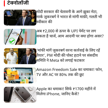
टेक्नोलॉजी
मोदी सरकार की चेतावनी के आगे झुका मेटा,
मार्क ज़ुकरबर्ग ने भारत से मांगी माफ़ी, गलती भी
स्वीकार की
अब ₹2,000 से ऊपर के UPI पेमेंट पर लग
सकता है चार्ज, आम आदमी पर क्या होगा असर?
‘मांफी मांगें जुकरबर्ग वरना कार्रवाई के लिए रहें
तैयार’, PM मोदी की पोस्ट हटाने पर संसदीय
समिति ने Meta को लगाई फटकार
Amazon Freedom Sale का धमाका! फोन,
TV और AC पर 80% तक की छूट
Apple का धमाका! सिर्फ ₹1700 महीने में
मिलेगा iPhone, जानिए कैसे?