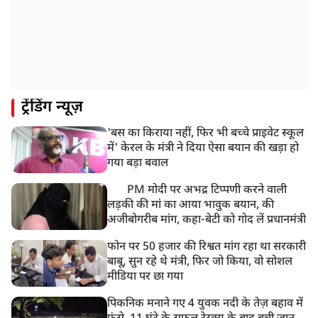
बसपा के इकलौते विधायक उमाशंकर सिंह का देर रात निधन,
आज बलिया में होगा अंतिम संस्कार
8:24 AM
मोहन भगवत मुंबई में Gen-Z और Gen Alpha से करेंगे
बातचीत
ट्रेंडिंग न्यूज़
'बस का किराया नहीं, फिर भी बच्चे प्राइवेट स्कूल
में' केरल के मंत्री ने दिया ऐसा बयान की खड़ा हो
गया बड़ा बवाल
PM मोदी पर अभद्र टिप्पणी करने वाली
लड़की की मां का आया भावुक बयान, की
अजीबोगरीब मांग, कहा-बेटी को गोद लें प्रधानमंत्री
फोन पर 50 हजार की रिश्वत मांग रहा था सरकारी
बाबू, सुन रहे थे मंत्री, फिर जो किया, वो सोशल
मीडिया पर छा गया
पिकनिक मनाने गए 4 युवक नदी के तेज़ बहाव में