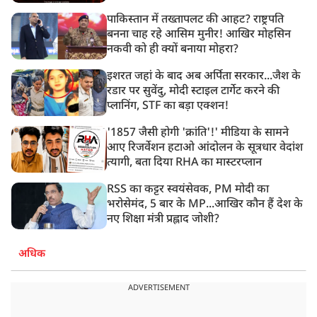
पाकिस्तान में तख्तापलट की आहट? राष्ट्रपति
बनना चाह रहे आसिम मुनीर! आखिर मोहसिन
नकवी को ही क्यों बनाया मोहरा?
इशरत जहां के बाद अब अर्पिता सरकार...जैश के
रडार पर सुवेंदु, मोदी स्टाइल टार्गेट करने की
प्लानिंग, STF का बड़ा एक्शन!
'1857 जैसी होगी 'क्रांति'!' मीडिया के सामने
आए रिजर्वेशन हटाओ आंदोलन के सूत्रधार वेदांश
त्यागी, बता दिया RHA का मास्टरप्लान
RSS का कट्टर स्वयंसेवक, PM मोदी का
भरोसेमंद, 5 बार के MP...आखिर कौन हैं देश के
नए शिक्षा मंत्री प्रह्लाद जोशी?
अधिक
ADVERTISEMENT