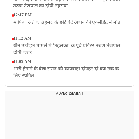
तरुण तेजपाल को दोषी ठहराया
12:47 PM
माफिया अतीक अहमद के छोटे बेटे अबान की एक्सीडेंट में मौत
11:12 AM
यौन उत्पीड़न मामले में 'तहलका' के पूर्व एडिटर तरुण तेजपाल
दोषी करार
11:05 AM
भारी हंगामे के बीच संसद की कार्यवाही दोपहर दो बजे तक के
लिए स्थगित
9:38 AM
झारखंड: JPSC परीक्षा धांधली मामले में और पांच लोग गिरफ्तार,
ADVERTISEMENT
अबतक 19 अरेस्ट
8:55 AM
पाकिस्तान के कब्जे वाले जम्मू और कश्मीर (PoJK) में हिंसा को
लेकर ब्रिटेन में प्रदर्शन
8:50 AM