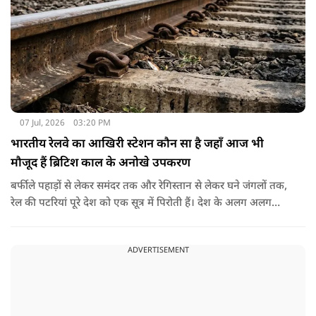
07 Jul, 2026
03:20 PM
भारतीय रेलवे का आखिरी स्टेशन कौन सा है जहाँ आज भी
मौजूद हैं ब्रिटिश काल के अनोखे उपकरण
बर्फीले पहाड़ों से लेकर समंदर तक और रेगिस्तान से लेकर घने जंगलों तक,
रेल की पटरियां पूरे देश को एक सूत्र में पिरोती हैं। देश के अलग अलग
छोरों पर नजर डालें तो सबसे उत्तरी रेलवे स्टेशन बारामूला रेलवे स्टेशन है
जहां से आगे भारतीय रेलवे की पटरियां नहीं जातीं। ठीक उसी तरह सबसे
ADVERTISEMENT
दक्षिणी रेलवे स्टेशन कन्याकुमारी रेलवे स्टेशन है। इसके अलावा सबसे
पश्चिमी रेलवे स्टेशन ओखा रेलवे स्टेशन है। लेकिन आज हम बाते करेंगे
भारत के सबसे पूर्वी सीमांत रेलवे स्टेशन की।