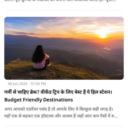
कारण पूरी दुनिया के पर्यटकों को अपनी ओर आकर्षित करता है। न्यूजीलैंड
के साउथ आइलैंड के शहर डुनेडिन के नॉर्थ ईस्ट वैली इलाके में मौजूद ये
स्ट्रीट मुख्य केंद्र से महज 3.5 किलोमीटर की दूरी पर स्थित है। इसीलिए यहाँ
पहुँचना बेहद आसान है। गिनीज बुक ऑफ वर्ल्ड रिकॉर्ड्स ने इस सड़क के
बिल्कुल बीचों-बीच इसकी ढलान को मापा और बाल्डविन स्ट्रीट को
आधिकारिक तौर पर 'दुनिया की सबसे खड़ी सड़क' का खिताब दिया।
08 Jun, 2026
07:06 PM
गर्मी से चाहिए ब्रेक? वीकेंड ट्रिप के लिए बेस्ट हैं ये हिल स्टेशन।
Budget Friendly Destinations
अगर आपको एडवेंचर पसंद है तो आपके लिए ये बिल्कुल सही जगह है।
यहाँ एक से बढ़कर एक हॉस्टल्स और आश्रम हैं जहाँ आप कम पैसों में रुक
सकते हैं। जून की तपती गर्मी में ठंडी गंगा नदी में रिवर राफ्टिंग करने का जो