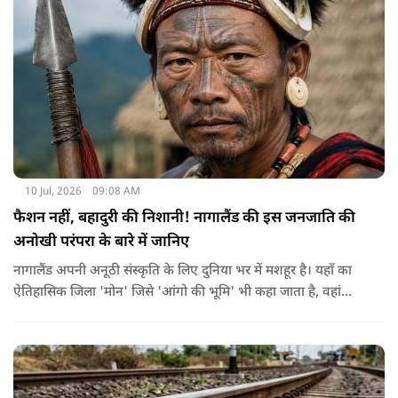
है। अगर आप ऐसा करते हैं तो आपको फाइन भरना पड़ सकता है।
10 Jul, 2026
09:08 AM
फैशन नहीं, बहादुरी की निशानी! नागालैंड की इस जनजाति की
अनोखी परंपरा के बारे में जानिए
नागालैंड अपनी अनूठी संस्कृति के लिए दुनिया भर में मशहूर है। यहाँ का
ऐतिहासिक जिला 'मोन' जिसे 'आंगो की भूमि' भी कहा जाता है, वहां
कोन्याक जनजाति रहती है। अंघो का मतलब गांव का मुखिया या राजा
जिसके घर के दरवाजे पर दुश्मनों के कटे हुए सिर टंगे रहते थे।