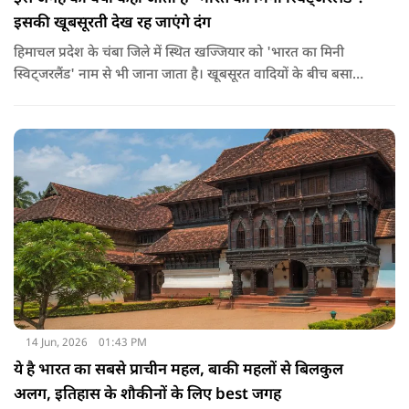
इसकी खूबसूरती देख रह जाएंगे दंग
हिमाचल प्रदेश के चंबा जिले में स्थित खज्जियार को 'भारत का मिनी
स्विट्जरलैंड' नाम से भी जाना जाता है। खूबसूरत वादियों के बीच बसा
खज्जियार एक छोटा लेकिन बेहद खूबसूरत हिल स्टेशन है। ये समुद्र तल से
लगभग 6,500 फीट की ऊंचाई पर स्थित है। ये जगह अपनी हरियाली,
देवदार के जंगलों और खूबसूरत झील के लिए मशहूर है।
14 Jun, 2026
01:43 PM
ये है भारत का सबसे प्राचीन महल, बाकी महलों से बिलकुल
अलग, इतिहास के शौकीनों के लिए best जगह