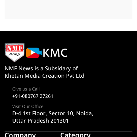
NMF News is a Subsidary of
Khetan Media Creation Pvt Ltd
Give us a Call
+91-080767 27261
Visit Our Office
D-4 1st Floor, Sector 10, Noida,
Uttar Pradesh 201301
Company
Category