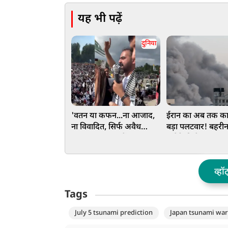
यह भी पढ़ें
दुनिया
'वतन या कफन...ना आजाद,
ईरान का अब तक का
ना विवादित, सिर्फ अवैध
बड़ा पलटवार! बहरीन 
कब्जा...', PoJK में
अमेरिकी बेस पर हम
प्रदर्शनकारियों ने बजाई PAK
अगली कार्रवाई की द
फौज की ईंट से ईंट
व्हॉ
Tags
July 5 tsunami prediction
Japan tsunami war