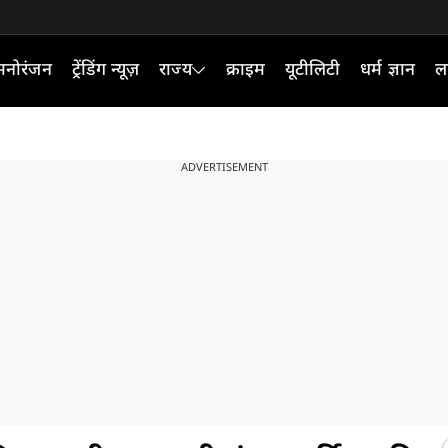
मनोरंजन
ट्रेंडिंग न्यूज़
राज्य
क्राइम
यूटीलिटी
धर्म ज्ञान
ल
ADVERTISEMENT