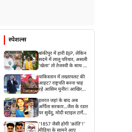
स्पेशल्स
बांकीपुर में हारी BJP, लेकिन
सदमे में लालू परिवार, असली
‘खेला’ तो तेजस्वी के साथ हो
गया, जानें कैसे
पाकिस्तान में तख्तापलट की
आहट? राष्ट्रपति बनना चाह
रहे आसिम मुनीर! आखिर
मोहसिन नकवी को ही क्यों
इशरत जहां के बाद अब
बनाया मोहरा?
अर्पिता सरकार...जैश के रडार
पर सुवेंदु, मोदी स्टाइल टार्गेट
करने की प्लानिंग, STF का
'1857 जैसी होगी 'क्रांति'!'
बड़ा एक्शन!
मीडिया के सामने आए