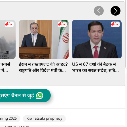
दुनिया
दुनिया
दुनिया
 सबसे
ईरान में तख्तापलट की आहट?
US में 67 देशों की बैठक में
'
में
राष्ट्रपति और विदेश मंत्री के
भारत का सख्त संदेश, रुबियो
ज
ला,
खिलाफ बगावत, कट्टरपंथियों
के सामने आतंकवाद पर कही
क
ी चेतावनी
ने दी खुली धमकी
ऐसी बात जिसे सुनकर कांप
म
जाएगा पाकिस्तान
ट्सऐप चैनल से जुड़ें
ning 2025
Rio Tatsuki prophecy