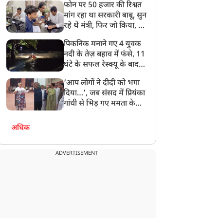
फोन पर 50 हजार की रिश्वत
बेटी को गोद लें प्रधानमंत्री
मांग रहा था सरकारी बाबू, सुन
रहे थे मंत्री, फिर जो किया, वो
सोशल मीडिया पर छा गया
पिकनिक मनाने गए 4 युवक
नदी के तेज़ बहाव में फंसे, 11
घंटे के सफल रेस्क्यू के बाद
बची जान
‘आप लोगों ने दीदी को भगा
दिया…’, जब संसद में प्रियंका
गांधी से भिड़ गए ममता के
सांसद, देखें दिलचस्प Video
अधिक
ADVERTISEMENT