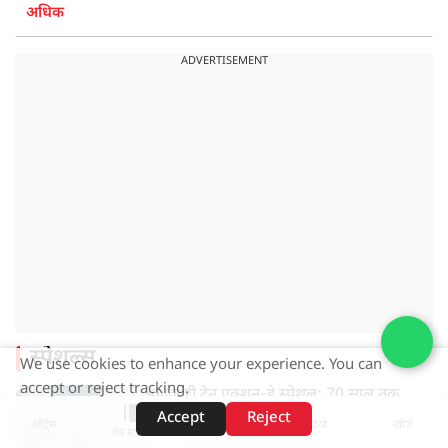
अधिक
ADVERTISEMENT
स्पेशल्स
We use cookies to enhance your experience. You can
accept or reject tracking.
काकोरी ट्रेन एक्शन-डे स्पेशल: 70 साल तक
बेबस रही शहीद की धरती, फिर CM योगी ने मिटा
Accept
Reject
शॉर्ट्स
होम
वीडियो
खोजें
वेब स्टोरीज़
दिया तीन पीढ़ियों का दर्द