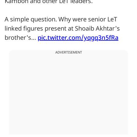
Kamboh and other LeT leaders.
A simple question. Why were senior LeT
linked figures present at Shoaib Akhtar's
brother's…
pic.twitter.com/yqgq3n5fRa
ADVERTISEMENT