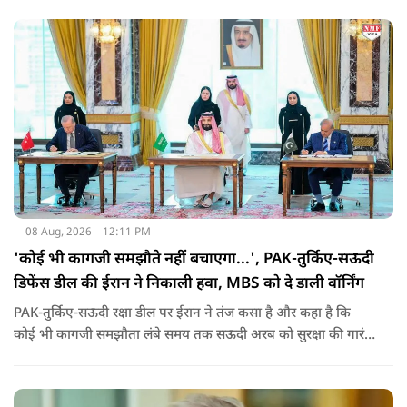
08 Aug, 2026
12:11 PM
'कोई भी कागजी समझौते नहीं बचाएगा...', PAK-तुर्किए-सऊदी
डिफेंस डील की ईरान ने निकाली हवा, MBS को दे डाली वॉर्निंग
PAK-तुर्किए-सऊदी रक्षा डील पर ईरान ने तंज कसा है और कहा है कि
कोई भी कागजी समझौता लंबे समय तक सऊदी अरब को सुरक्षा की गारंटी
नहीं दे सकता. इतना ही नहीं रियाद को ये भी चेतावनी दी कि जैसे उसके
हमलों से अमेरिका भी नहीं बचा सका वैसे ही ये डील कुछ नहीं कर पाएगी.