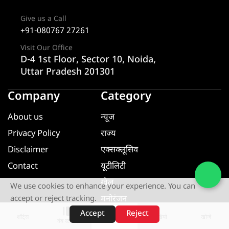
Give us a Call
+91-080767 27261
Visit Our Office
D-4 1st Floor, Sector 10, Noida,
Uttar Pradesh 201301
Company
Category
About us
न्यूज
Privacy Policy
राज्य
Disclaimer
एक्सक्लूसिव
Contact
यूटीलिटी
खेल
We use cookies to enhance your experience. You can
मनोरंजन
accept or reject tracking.
Accept
Reject
धर्म ज्ञान
शॉर्ट्स
होम
वीडियो
खोजें
वेब स्टोरीज़