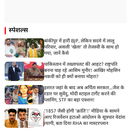
स्पेशल्स
बांकीपुर में हारी BJP, लेकिन सदमे में लालू
परिवार, असली ‘खेला’ तो तेजस्वी के साथ हो
गया, जानें कैसे
पाकिस्तान में तख्तापलट की आहट? राष्ट्रपति
बनना चाह रहे आसिम मुनीर! आखिर मोहसिन
नकवी को ही क्यों बनाया मोहरा?
इशरत जहां के बाद अब अर्पिता सरकार...जैश के
रडार पर सुवेंदु, मोदी स्टाइल टार्गेट करने की
प्लानिंग, STF का बड़ा एक्शन!
'1857 जैसी होगी 'क्रांति'!' मीडिया के सामने
आए रिजर्वेशन हटाओ आंदोलन के सूत्रधार वेदांश
त्यागी, बता दिया RHA का मास्टरप्लान