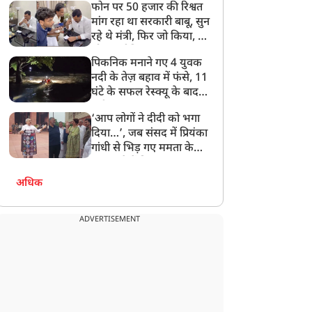
फोन पर 50 हजार की रिश्वत
बेटी को गोद लें प्रधानमंत्री
मांग रहा था सरकारी बाबू, सुन
रहे थे मंत्री, फिर जो किया, वो
सोशल मीडिया पर छा गया
पिकनिक मनाने गए 4 युवक
नदी के तेज़ बहाव में फंसे, 11
घंटे के सफल रेस्क्यू के बाद
बची जान
‘आप लोगों ने दीदी को भगा
दिया…’, जब संसद में प्रियंका
गांधी से भिड़ गए ममता के
सांसद, देखें दिलचस्प Video
अधिक
ADVERTISEMENT