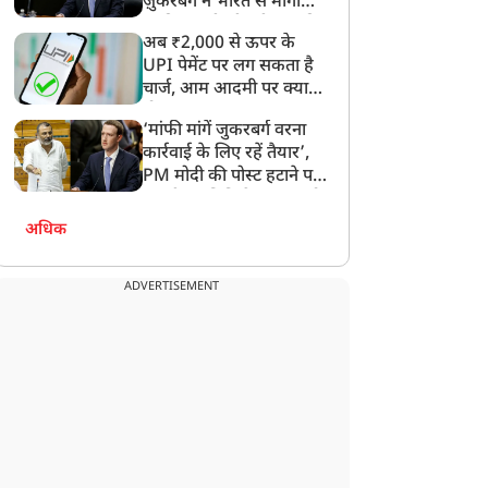
ज़ुकरबर्ग ने भारत से मांगी
ोगा नुकसान?
माफ़ी, गलती भी स्वीकार की
अब ₹2,000 से ऊपर के
UPI पेमेंट पर लग सकता है
चार्ज, आम आदमी पर क्या
होगा असर?
‘मांफी मांगें जुकरबर्ग वरना
कार्रवाई के लिए रहें तैयार’,
PM मोदी की पोस्ट हटाने पर
संसदीय समिति ने Meta को
लगाई फटकार
अधिक
ADVERTISEMENT