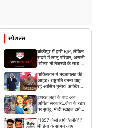
स्पेशल्स
बांकीपुर में हारी BJP, लेकिन
सदमे में लालू परिवार, असली
‘खेला’ तो तेजस्वी के साथ हो
गया, जानें कैसे
पाकिस्तान में तख्तापलट की
आहट? राष्ट्रपति बनना चाह
रहे आसिम मुनीर! आखिर
मोहसिन नकवी को ही क्यों
इशरत जहां के बाद अब
बनाया मोहरा?
अर्पिता सरकार...जैश के रडार
पर सुवेंदु, मोदी स्टाइल टार्गेट
करने की प्लानिंग, STF का
'1857 जैसी होगी 'क्रांति'!'
बड़ा एक्शन!
मीडिया के सामने आए