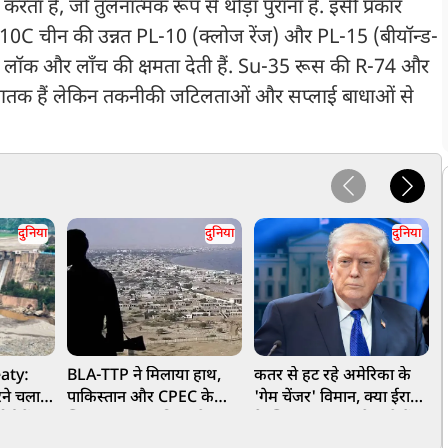
करता है, जो तुलनात्मक रूप से थोड़ा पुराना है. इसी प्रकार
ै. J-10C चीन की उन्नत PL-10 (क्लोज रेंज) और PL-15 (बीयॉन्ड-
 से लॉक और लॉंच की क्षमता देती हैं. Su-35 रूस की R-74 और
 घातक हैं लेकिन तकनीकी जटिलताओं और सप्लाई बाधाओं से
दुनिया
दुनिया
दुनिया
aty:
BLA-TTP ने मिलाया हाथ,
कतर से हट रहे अमेरिका के
ट
रने चला
पाकिस्तान और CPEC के
'गेम चेंजर' विमान, क्या ईरान
्ट में भर
खिलाफ जंग का किया ऐलान,
के खिलाफ ट्रंप करने वाले हैं
अ
चीन की उड़ी नींद
बड़ा ऑपरेशन?
ऐ