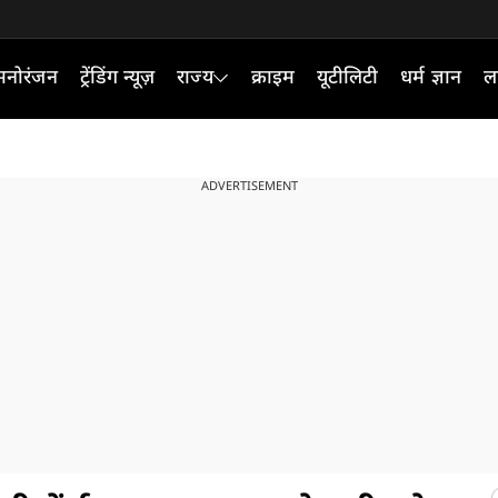
मनोरंजन
ट्रेंडिंग न्यूज़
राज्य
क्राइम
यूटीलिटी
धर्म ज्ञान
ल
ADVERTISEMENT