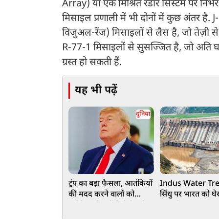
Array) या एक मिश्रित रडार सिस्टम पर निर्भर 
मिसाइल प्रणाली में भी दोनों में कुछ अंतर ह
विजुअल-रेंज) मिसाइलों से लैस है, जो तेज़ी
R-77-1 मिसाइलों से सुसज्जित है, जो अति
ग्रस्त हो सकती हैं.
यह भी पढ़ें
दुनिया
ट्रंप का बड़ा फैसला, आतंकियों
Indus Water Tre
की मदद करने वालों को
सिंधु पर भारत को घे
अमेरिका में नहीं मिलेगी एंट्री,
था पाकिस्तान, अब कोर
वीजा कर दिया बैन
रहा करोड़ों की फीस!