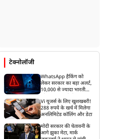
टेक्नोलॉजी
दुनिया
दुनिया
WhatsApp हैकिंग को
लेकर सरकार का बड़ा अलर्ट,
10,000 से ज्यादा भारतीयों
को साइबर हमले से बचाया
Vi यूजर्स के लिए खुशखबरी!
गया
288 रुपये के खर्च में मिलेगा
अनलिमिटेड कॉलिंग और डेटा
्रंप ने फिर फोड़ा 'टैरिफ बम'...
Pok में पाकिस्तानी सेना की
जेनेरिक दवाओं पर 200%
रूर कार्रवाई, 4 दिनों में 50 से
मोदी सरकार की चेतावनी के
तिरिक्त शुल्क लगाने का
ज्यादा मौते
आगे झुका मेटा, मार्क
लान, जानें भारत को कितना