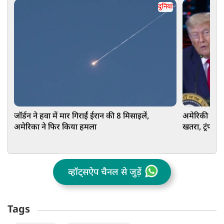
दुनिया
जॉर्डन ने हवा में मार गिराईं ईरान की 8 मिसाइलें,
अमेरिकी चुना
अमेरिका ने फिर किया हमला
खतरा, ट्रंप प्
व्हॉट्सऐप चैनल से जुड़ें
Tags