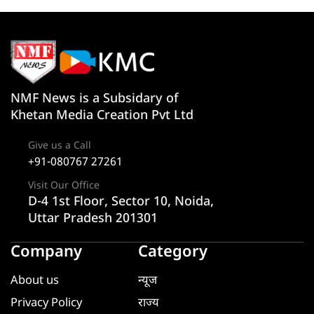
NMF News is a Subsidary of
Khetan Media Creation Pvt Ltd
Give us a Call
+91-080767 27261
Visit Our Office
D-4 1st Floor, Sector 10, Noida,
Uttar Pradesh 201301
Company
Category
About us
न्यूज
Privacy Policy
राज्य