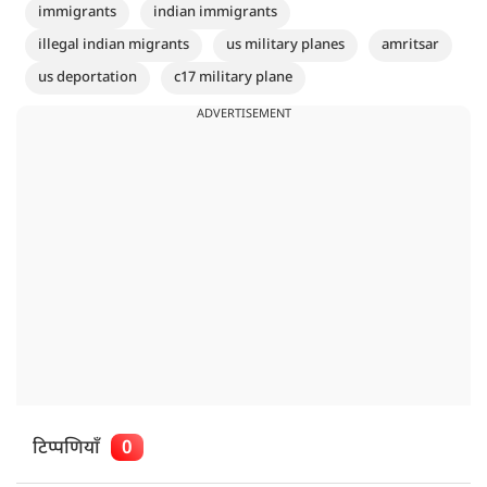
immigrants
indian immigrants
illegal indian migrants
us military planes
amritsar
us deportation
c17 military plane
ADVERTISEMENT
टिप्पणियाँ
0