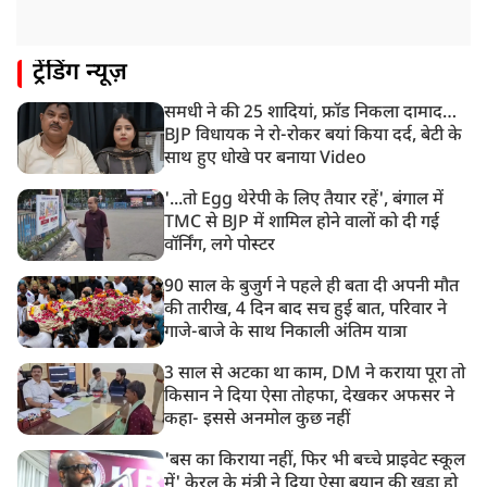
रणनीतिक मुद्दों पर हुई बात
8:23 AM
ट्रेंडिंग न्यूज़
रांची: छात्रों और झारखंड सरकार के बीच आज होगी तीसरे दौर
की बातचीत
समधी ने की 25 शादियां, फ्रॉड निकला दामाद…
8:22 AM
BJP विधायक ने रो-रोकर बयां किया दर्द, बेटी के
देशभर में आज से 'हर घर तिरंगा' अभियान, सीएम योगी लखनऊ
साथ हुए धोखे पर बनाया Video
में करेंगे यात्रा का शुभारंभ
'...तो Egg थेरेपी के लिए तैयार रहें', बंगाल में
TMC से BJP में शामिल होने वालों को दी गई
वॉर्निंग, लगे पोस्टर
90 साल के बुजुर्ग ने पहले ही बता दी अपनी मौत
की तारीख, 4 दिन बाद सच हुई बात, परिवार ने
गाजे-बाजे के साथ निकाली अंतिम यात्रा
3 साल से अटका था काम, DM ने कराया पूरा तो
किसान ने दिया ऐसा तोहफा, देखकर अफसर ने
कहा- इससे अनमोल कुछ नहीं
'बस का किराया नहीं, फिर भी बच्चे प्राइवेट स्कूल
में' केरल के मंत्री ने दिया ऐसा बयान की खड़ा हो