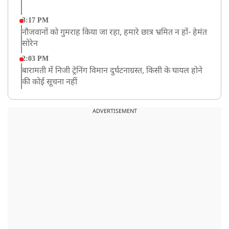
3:17 PM
नौजवानों को गुमराह किया जा रहा, हमारे छात्र भ्रमित न हों- हेमंत
सोरेन
2:03 PM
बारामती में निजी ट्रेनिंग विमान दुर्घटनाग्रस्त, किसी के घायल होने
की कोई सूचना नहीं
12:16 PM
JPSC परीक्षा विवाद: अनशन पर बैठे छात्र नेता देवेंद्र महतो की
ADVERTISEMENT
तबीयत बिगड़ी
10:44 AM
रांचीः छात्रों के समर्थन में विधायक जयराम महतो ने शुरू किया
निर्जला उपवास
10:42 AM
NIA ने मलप्पुरम विस्फोटक केस में मुख्य साजिशकर्ता को
गिरफ्तार किया
8:26 AM
PM मोदी को आया अमेरिकी उपराष्ट्रपति जेडी वेंस का फोन,