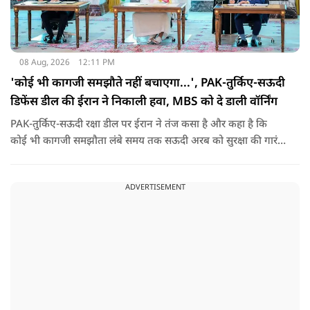
08 Aug, 2026
12:11 PM
'कोई भी कागजी समझौते नहीं बचाएगा...', PAK-तुर्किए-सऊदी
डिफेंस डील की ईरान ने निकाली हवा, MBS को दे डाली वॉर्निंग
PAK-तुर्किए-सऊदी रक्षा डील पर ईरान ने तंज कसा है और कहा है कि
कोई भी कागजी समझौता लंबे समय तक सऊदी अरब को सुरक्षा की गारंटी
नहीं दे सकता. इतना ही नहीं रियाद को ये भी चेतावनी दी कि जैसे उसके
हमलों से अमेरिका भी नहीं बचा सका वैसे ही ये डील कुछ नहीं कर पाएगी.
ADVERTISEMENT