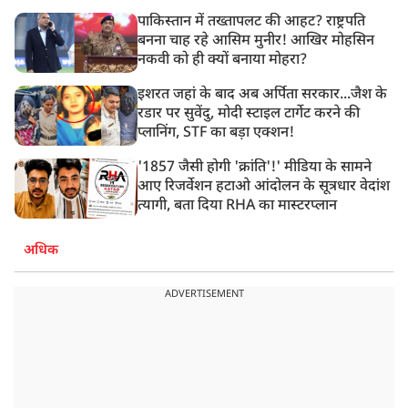
पाकिस्तान में तख्तापलट की आहट? राष्ट्रपति
बनना चाह रहे आसिम मुनीर! आखिर मोहसिन
नकवी को ही क्यों बनाया मोहरा?
इशरत जहां के बाद अब अर्पिता सरकार...जैश के
रडार पर सुवेंदु, मोदी स्टाइल टार्गेट करने की
प्लानिंग, STF का बड़ा एक्शन!
'1857 जैसी होगी 'क्रांति'!' मीडिया के सामने
आए रिजर्वेशन हटाओ आंदोलन के सूत्रधार वेदांश
त्यागी, बता दिया RHA का मास्टरप्लान
अधिक
ADVERTISEMENT