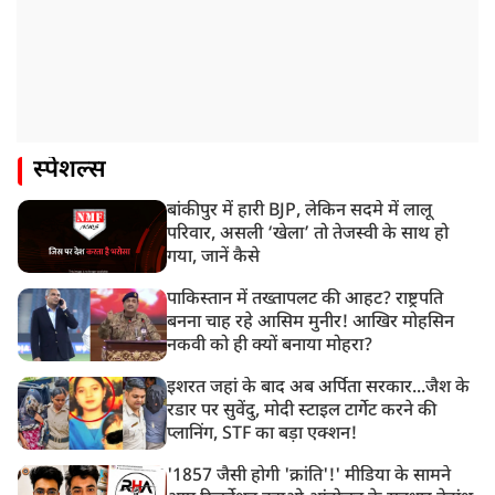
स्पेशल्स
बांकीपुर में हारी BJP, लेकिन सदमे में लालू
परिवार, असली ‘खेला’ तो तेजस्वी के साथ हो
गया, जानें कैसे
पाकिस्तान में तख्तापलट की आहट? राष्ट्रपति
बनना चाह रहे आसिम मुनीर! आखिर मोहसिन
नकवी को ही क्यों बनाया मोहरा?
इशरत जहां के बाद अब अर्पिता सरकार...जैश के
रडार पर सुवेंदु, मोदी स्टाइल टार्गेट करने की
प्लानिंग, STF का बड़ा एक्शन!
'1857 जैसी होगी 'क्रांति'!' मीडिया के सामने