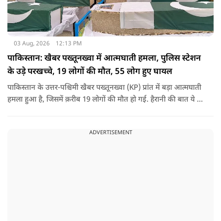
03 Aug, 2026
12:13 PM
पाकिस्तान: खैबर पख्तूनख्वा में आत्मघाती हमला, पुलिस स्टेशन
के उड़े परखच्चे, 19 लोगों की मौत, 55 लोग हुए घायल
पाकिस्तान के उत्तर-पश्चिमी खैबर पख्तूनख्वा (KP) प्रांत में बड़ा आत्मघाती
हमला हुआ है, जिसमें क़रीब 19 लोगों की मौत हो गई. हैरानी की बात ये है
धटना आतंकवाद विरोधी शांति रैली के दौरान हुई. कहा जा रहा है कि
इसमें क़रीब 55 लोग घायल हुए हैं.
ADVERTISEMENT