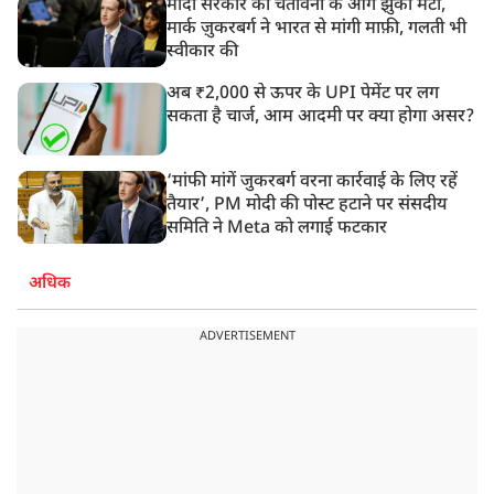
मोदी सरकार की चेतावनी के आगे झुका मेटा,
मार्क ज़ुकरबर्ग ने भारत से मांगी माफ़ी, गलती भी
स्वीकार की
अब ₹2,000 से ऊपर के UPI पेमेंट पर लग
सकता है चार्ज, आम आदमी पर क्या होगा असर?
‘मांफी मांगें जुकरबर्ग वरना कार्रवाई के लिए रहें
तैयार’, PM मोदी की पोस्ट हटाने पर संसदीय
समिति ने Meta को लगाई फटकार
अधिक
ADVERTISEMENT