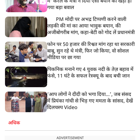
में' केरल के मंत्री ने दिया ऐसा बयान की खड़ा हो
गया बड़ा बवाल
PM मोदी पर अभद्र टिप्पणी करने वाली
लड़की की मां का आया भावुक बयान, की
अजीबोगरीब मांग, कहा-बेटी को गोद लें प्रधानमंत्री
फोन पर 50 हजार की रिश्वत मांग रहा था सरकारी
बाबू, सुन रहे थे मंत्री, फिर जो किया, वो सोशल
मीडिया पर छा गया
पिकनिक मनाने गए 4 युवक नदी के तेज़ बहाव में
फंसे, 11 घंटे के सफल रेस्क्यू के बाद बची जान
‘आप लोगों ने दीदी को भगा दिया…’, जब संसद
में प्रियंका गांधी से भिड़ गए ममता के सांसद, देखें
दिलचस्प Video
अधिक
ADVERTISEMENT