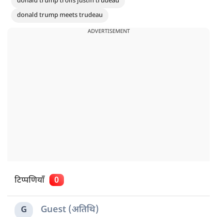
donald trump trolls justin trudeau
donald trump meets trudeau
ADVERTISEMENT
टिप्पणियाँ
0
Guest (अतिथि)
G