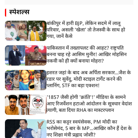
स्पेशल्स
बांकीपुर में हारी BJP, लेकिन सदमे में लालू
परिवार, असली ‘खेला’ तो तेजस्वी के साथ हो
गया, जानें कैसे
पाकिस्तान में तख्तापलट की आहट? राष्ट्रपति
बनना चाह रहे आसिम मुनीर! आखिर मोहसिन
नकवी को ही क्यों बनाया मोहरा?
इशरत जहां के बाद अब अर्पिता सरकार...जैश के
रडार पर सुवेंदु, मोदी स्टाइल टार्गेट करने की
प्लानिंग, STF का बड़ा एक्शन!
'1857 जैसी होगी 'क्रांति'!' मीडिया के सामने
आए रिजर्वेशन हटाओ आंदोलन के सूत्रधार वेदांश
त्यागी, बता दिया RHA का मास्टरप्लान
RSS का कट्टर स्वयंसेवक, PM मोदी का
भरोसेमंद, 5 बार के MP...आखिर कौन हैं देश के
नए शिक्षा मंत्री प्रह्लाद जोशी?