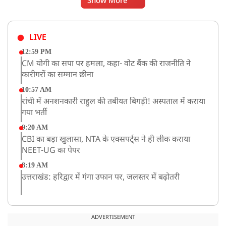
Show More
LIVE
12:59 PM
CM योगी का सपा पर हमला, कहा- वोट बैंक की राजनीति ने
कारीगरों का सम्मान छीना
10:57 AM
रांची में अनशनकारी राहुल की तबीयत बिगड़ी! अस्पताल में कराया
गया भर्ती
9:20 AM
CBI का बड़ा खुलासा, NTA के एक्सपर्ट्स ने ही लीक कराया
NEET-UG का पेपर
8:19 AM
उत्तराखंड: हरिद्वार में गंगा उफान पर, जलस्तर में बढ़ोतरी
8:18 AM
UP: लखनऊ में चलती कार में लगी आग, युवक की जिंदा जलकर
ADVERTISEMENT