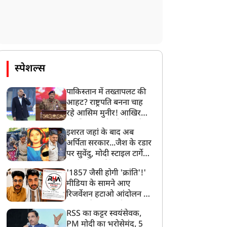
स्पेशल्स
पाकिस्तान में तख्तापलट की
आहट? राष्ट्रपति बनना चाह
रहे आसिम मुनीर! आखिर
मोहसिन नकवी को ही क्यों
इशरत जहां के बाद अब
बनाया मोहरा?
अर्पिता सरकार...जैश के रडार
पर सुवेंदु, मोदी स्टाइल टार्गेट
करने की प्लानिंग, STF का
'1857 जैसी होगी 'क्रांति'!'
बड़ा एक्शन!
मीडिया के सामने आए
रिजर्वेशन हटाओ आंदोलन के
सूत्रधार वेदांश त्यागी, बता
राज्य
राज्य
RSS का कट्टर स्वयंसेवक,
दिया RHA का मास्टरप्लान
PM मोदी का भरोसेमंद, 5