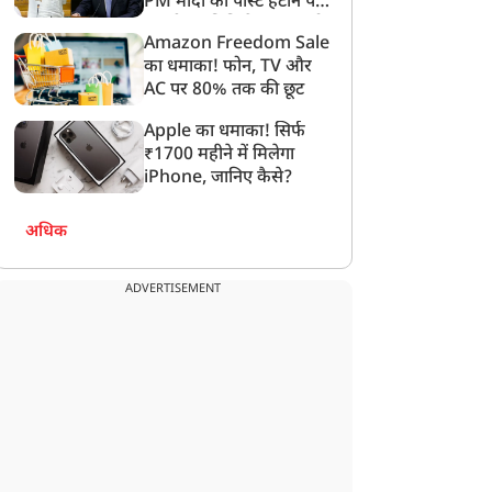
PM मोदी की पोस्ट हटाने पर
संसदीय समिति ने Meta को
Amazon Freedom Sale
लगाई फटकार
का धमाका! फोन, TV और
AC पर 80% तक की छूट
Apple का धमाका! सिर्फ
₹1700 महीने में मिलेगा
iPhone, जानिए कैसे?
अधिक
ADVERTISEMENT