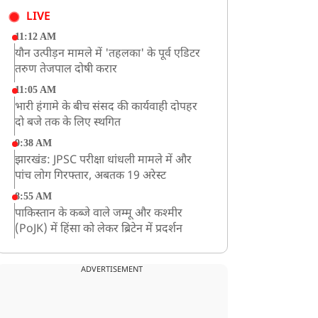
LIVE
11:12 AM
यौन उत्पीड़न मामले में 'तहलका' के पूर्व एडिटर
तरुण तेजपाल दोषी करार
11:05 AM
भारी हंगामे के बीच संसद की कार्यवाही दोपहर
दो बजे तक के लिए स्थगित
9:38 AM
झारखंड: JPSC परीक्षा धांधली मामले में और
पांच लोग गिरफ्तार, अबतक 19 अरेस्ट
8:55 AM
पाकिस्तान के कब्जे वाले जम्मू और कश्मीर
(PoJK) में हिंसा को लेकर ब्रिटेन में प्रदर्शन
8:50 AM
बसपा के इकलौते विधायक उमाशंकर सिंह का देर
ADVERTISEMENT
रात निधन, आज बलिया में होगा अंतिम संस्कार
8:24 AM