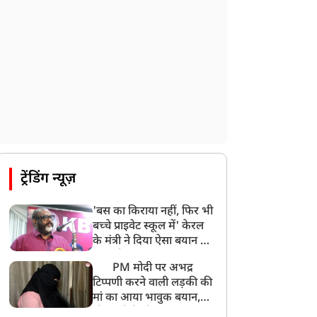
मोहन भगवत मुंबई में Gen-Z और Gen
Alpha से करेंगे बातचीत
ट्रेंडिंग न्यूज़
'बस का किराया नहीं, फिर भी
बच्चे प्राइवेट स्कूल में' केरल
के मंत्री ने दिया ऐसा बयान की
खड़ा हो गया बड़ा बवाल
PM मोदी पर अभद्र
टिप्पणी करने वाली लड़की की
मां का आया भावुक बयान,
की अजीबोगरीब मांग, कहा-