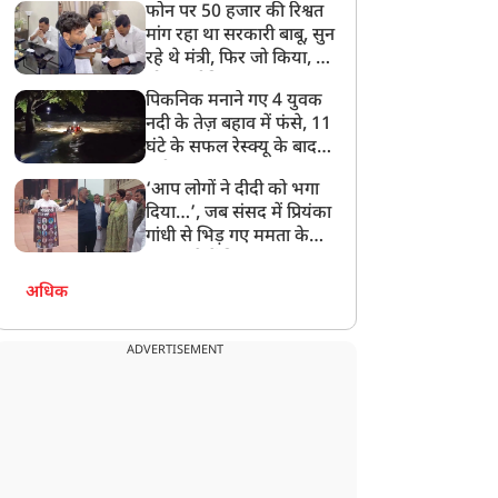
फोन पर 50 हजार की रिश्वत
बेटी को गोद लें प्रधानमंत्री
मांग रहा था सरकारी बाबू, सुन
रहे थे मंत्री, फिर जो किया, वो
सोशल मीडिया पर छा गया
पिकनिक मनाने गए 4 युवक
नदी के तेज़ बहाव में फंसे, 11
घंटे के सफल रेस्क्यू के बाद
बची जान
‘आप लोगों ने दीदी को भगा
दिया…’, जब संसद में प्रियंका
गांधी से भिड़ गए ममता के
सांसद, देखें दिलचस्प Video
अधिक
ADVERTISEMENT