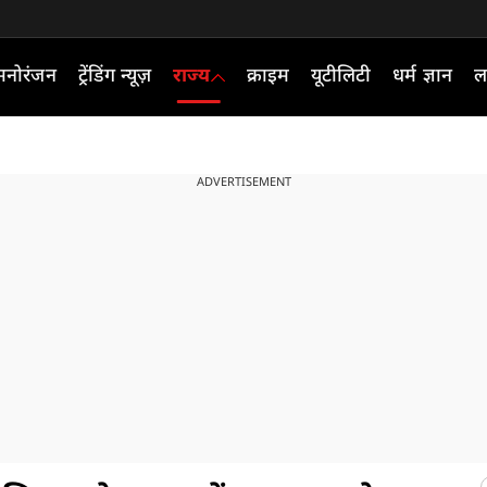
मनोरंजन
ट्रेंडिंग न्यूज़
राज्य
क्राइम
यूटीलिटी
धर्म ज्ञान
ल
ADVERTISEMENT