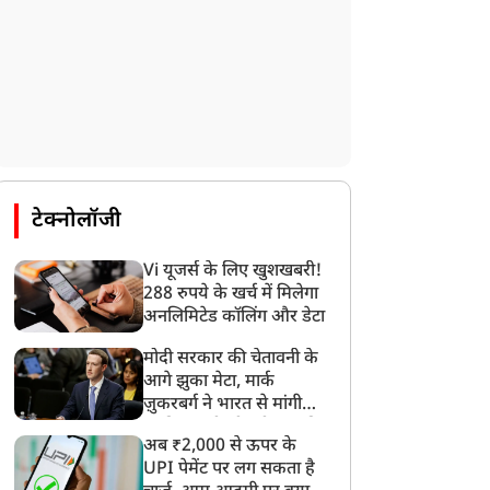
राज्य
राज्य
ाम मंदिर चढ़ावा चोरी मामले
CM योगी से मिले Flipkart
र विपक्ष पर बरसे CM योगी,
के CEO, मुख्यमंत्री के AI
टेक्नोलॉजी
ोले-SP-कांग्रेस फैला रही हैं
विजन और MSME
्रम
इकोसिस्टम के विस्तार में
Vi यूजर्स के लिए खुशखबरी!
भागीदार बनेगी कंपनी
288 रुपये के खर्च में मिलेगा
अनलिमिटेड कॉलिंग और डेटा
मोदी सरकार की चेतावनी के
आगे झुका मेटा, मार्क
ज़ुकरबर्ग ने भारत से मांगी
माफ़ी, गलती भी स्वीकार की
अब ₹2,000 से ऊपर के
UPI पेमेंट पर लग सकता है