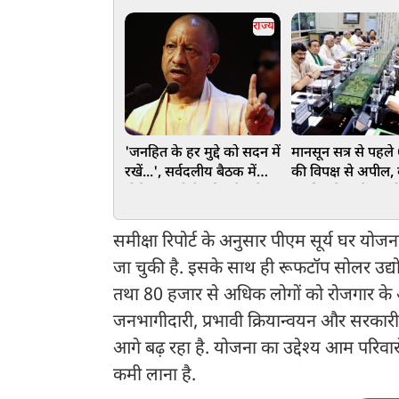
राज्य
'जनहित के हर मुद्दे को सदन में
मानसून सत्र से पहल
रखें...', सर्वदलीय बैठक में
की विपक्ष से अपील, 
बोले CM योगी, की प्रदेश के
जनहित के मुद्दों पर हो
विकास के लिए स्वस्थ चर्चा की
चर्चा
अपील
समीक्षा रिपोर्ट के अनुसार पीएम सूर्य घर योजना
जा चुकी है. इसके साथ ही रूफटॉप सोलर उद्योग
तथा 80 हजार से अधिक लोगों को रोजगार के अवसर प
जनभागीदारी, प्रभावी क्रियान्वयन और सरकारी प्रोत
आगे बढ़ रहा है. योजना का उद्देश्य आम परिवारो
कमी लाना है.