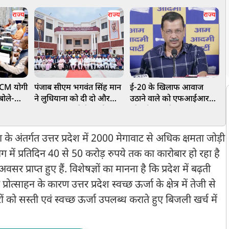
राज्य
राज्य
राज्य
े CM योगी
पंजाब सीएम भगवंत सिंह मान
ई-20 के खिलाफ आवाज
र
बोले-
ने लुधियाना को दी दो और
उठाने वाले को एफआईआर
प
 स्वास्थ्य
'स्कूल ऑफ एमिनेंस' की
और ट्रोल करके डराया-
ब
सौगात, लैब, ऑडिटोरियम और
धमकाया जा रहा है:
भ
मॉडर्न फैसिलिटी से लैस
केजरीवाल
 के अंतर्गत उत्तर प्रदेश में 2000 मेगावाट से अधिक क्षमता जोड़ी
 में प्रतिदिन 40 से 50 करोड़ रुपये तक का कारोबार हो रहा है
्राप्त हुए हैं. विशेषज्ञों का मानना है कि प्रदेश में बढ़ती
्साहन के कारण उत्तर प्रदेश स्वच्छ ऊर्जा के क्षेत्र में तेजी से
ं को सस्ती एवं स्वच्छ ऊर्जा उपलब्ध कराते हुए बिजली खर्च में