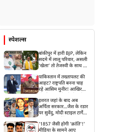
स्पेशल्स
बांकीपुर में हारी BJP, लेकिन
सदमे में लालू परिवार, असली
‘खेला’ तो तेजस्वी के साथ हो
गया, जानें कैसे
पाकिस्तान में तख्तापलट की
आहट? राष्ट्रपति बनना चाह
रहे आसिम मुनीर! आखिर
मोहसिन नकवी को ही क्यों
इशरत जहां के बाद अब
बनाया मोहरा?
अर्पिता सरकार...जैश के रडार
पर सुवेंदु, मोदी स्टाइल टार्गेट
करने की प्लानिंग, STF का
'1857 जैसी होगी 'क्रांति'!'
बड़ा एक्शन!
मीडिया के सामने आए