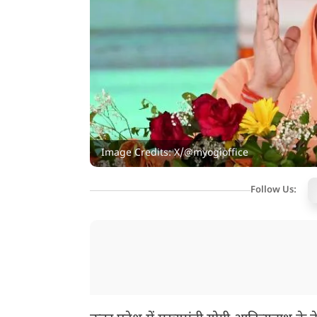
Image Credits: X/@myogioffice
Follow Us: