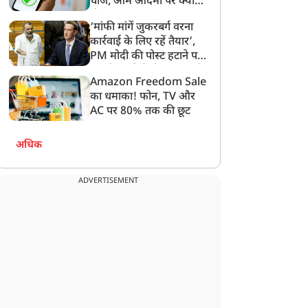
चार्ज, आम आदमी पर क्या
होगा असर?
‘मांफी मांगें जुकरबर्ग वरना
कार्रवाई के लिए रहें तैयार’,
PM मोदी की पोस्ट हटाने पर
संसदीय समिति ने Meta को
Amazon Freedom Sale
लगाई फटकार
का धमाका! फोन, TV और
AC पर 80% तक की छूट
अधिक
ADVERTISEMENT