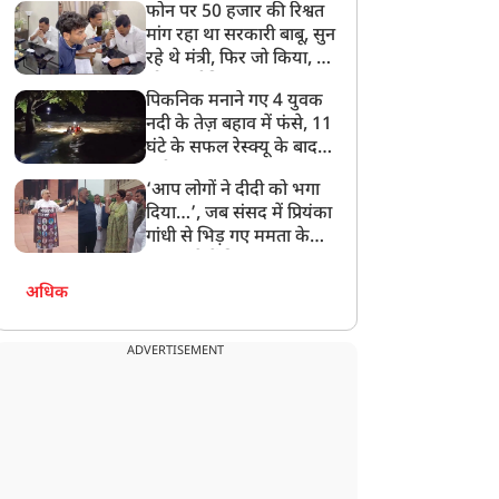
फोन पर 50 हजार की रिश्वत
बेटी को गोद लें प्रधानमंत्री
मांग रहा था सरकारी बाबू, सुन
रहे थे मंत्री, फिर जो किया, वो
सोशल मीडिया पर छा गया
पिकनिक मनाने गए 4 युवक
नदी के तेज़ बहाव में फंसे, 11
घंटे के सफल रेस्क्यू के बाद
बची जान
‘आप लोगों ने दीदी को भगा
दिया…’, जब संसद में प्रियंका
गांधी से भिड़ गए ममता के
सांसद, देखें दिलचस्प Video
अधिक
ADVERTISEMENT