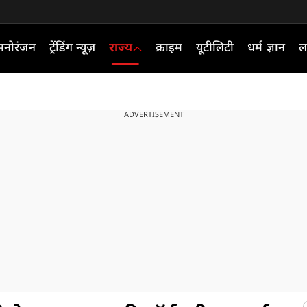
मनोरंजन
ट्रेंडिंग न्यूज़
राज्य
क्राइम
यूटीलिटी
धर्म ज्ञान
ल
ADVERTISEMENT