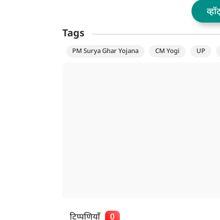
व्हॉ
Tags
PM Surya Ghar Yojana
CM Yogi
UP
टिप्पणियाँ
0