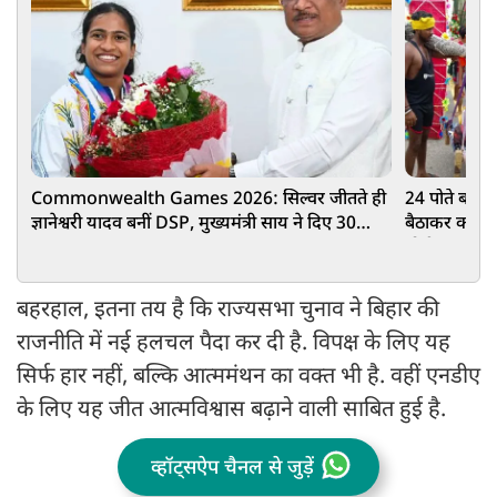
Commonwealth Games 2026: सिल्वर जीतते ही
24 पोते बने 95
ज्ञानेश्वरी यादव बनीं DSP, मुख्यमंत्री साय ने दिए 30
बैठाकर कराई हर
लाख रुपए
योगी सरकार क
बहरहाल, इतना तय है कि राज्यसभा चुनाव ने बिहार की
राजनीति में नई हलचल पैदा कर दी है. विपक्ष के लिए यह
सिर्फ हार नहीं, बल्कि आत्ममंथन का वक्त भी है. वहीं एनडीए
के लिए यह जीत आत्मविश्वास बढ़ाने वाली साबित हुई है.
व्हॉट्सऐप चैनल से जुड़ें