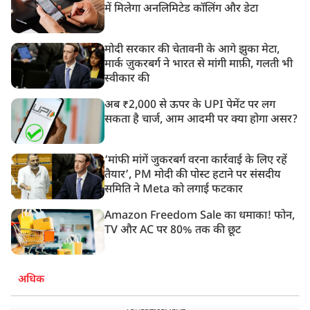
में मिलेगा अनलिमिटेड कॉलिंग और डेटा
मोदी सरकार की चेतावनी के आगे झुका मेटा,
मार्क ज़ुकरबर्ग ने भारत से मांगी माफ़ी, गलती भी
स्वीकार की
अब ₹2,000 से ऊपर के UPI पेमेंट पर लग
सकता है चार्ज, आम आदमी पर क्या होगा असर?
‘मांफी मांगें जुकरबर्ग वरना कार्रवाई के लिए रहें
तैयार’, PM मोदी की पोस्ट हटाने पर संसदीय
समिति ने Meta को लगाई फटकार
Amazon Freedom Sale का धमाका! फोन,
TV और AC पर 80% तक की छूट
अधिक