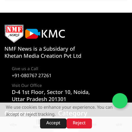
NMF News is a Subsidary of
Khetan Media Creation Pvt Ltd
Give us a Call
+91-080767 27261
Visit Our Office
D-4 1st Floor, Sector 10, Noida,
Uttar Pradesh 201301
We use cookies to enhance your experience. You can
Company
Category
accept or reject tracking.
Accept
Reject
About us
न्यूज
शॉर्ट्स
होम
वीडियो
खोजें
वेब स्टोरीज़