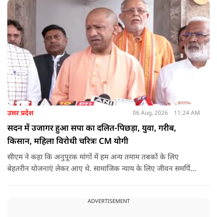
उत्तर प्रदेश
06 Aug, 2026
11:24 AM
सदन में उजागर हुआ सपा का दलित-पिछड़ा, युवा, गरीब,
किसान, महिला विरोधी चरित्रः CM योगी
सीएम ने कहा कि अनुपूरक मांगों में हम अन्य तमाम तबकों के लिए
बेहतरीन योजनाएं लेकर आए थे. सामाजिक न्याय के लिए जीवन समर्पित
करने वाले महापुरुष बाबा साहेब भीमराव आंबेडकर, महर्षि वाल्मीकि, संत
शिरोमणि रविदास, संत ज्योतिबा फुले, शाहूजी महाराज, लोकमाता
ADVERTISEMENT
अहिल्या बाई होल्कर आदि की मूर्तियों पर छाजन, पार्क, बाउंड्रीवाल के
लिए हमने 407 करोड़ रुपये का प्रावधान किया है. यह बजट पास न हो,