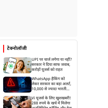
टेक्नोलॉजी
राज्य
राज्य
UPI पर चार्ज लगेगा या नहीं?
सरकार ने दिया साफ जवाब,
करोड़ों यूजर्स को राहत
WhatsApp हैकिंग को
लेकर सरकार का बड़ा अलर्ट,
10,000 से ज्यादा भारतीयों
योगी सरकार की बड़ी पहल,
योगी सरकार का बड़ा
को साइबर हमले से बचाया
Vi यूजर्स के लिए खुशखबरी!
ांवड़ मार्गों पर दौड़ रहीं बाइक
अभियान, 30 अगस्त तक
गया
288 रुपये के खर्च में मिलेगा
ंबुलेंस, मिनटों में मिल रहा
प्रदेशभर में चरणबद्ध ढंग से