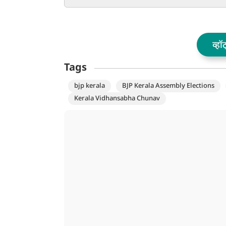
नेतृत्व में देश आगे बढ़ रहा
इकोसिस्टम के विस्तार
भागीदार बनेगी कंपन
व्हॉ
Tags
bjp kerala
BJP Kerala Assembly Elections
Kerala Vidhansabha Chunav