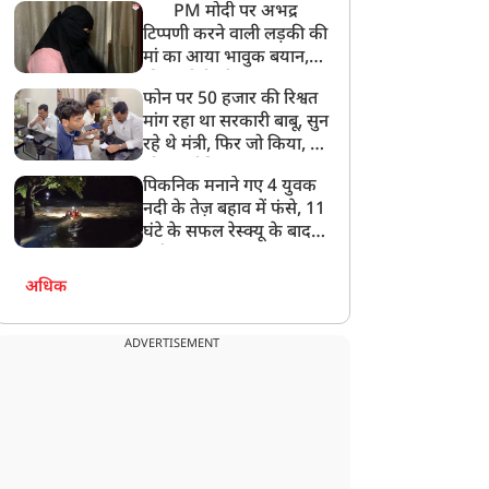
PM मोदी पर अभद्र
टिप्पणी करने वाली लड़की की
मां का आया भावुक बयान,
की अजीबोगरीब मांग, कहा-
फोन पर 50 हजार की रिश्वत
बेटी को गोद लें प्रधानमंत्री
मांग रहा था सरकारी बाबू, सुन
रहे थे मंत्री, फिर जो किया, वो
सोशल मीडिया पर छा गया
पिकनिक मनाने गए 4 युवक
नदी के तेज़ बहाव में फंसे, 11
घंटे के सफल रेस्क्यू के बाद
बची जान
अधिक
ADVERTISEMENT