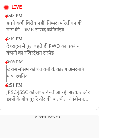
LIVE
6:48 PM
हमने कभी विरोध नहीं, निष्पक्ष परिसीमन की
मांग की- DMK सांसद कनिमोझी
6:19 PM
देहरादुन में पुल बहते ही PWD का एक्शन,
कंपनी का रजिस्ट्रेशन सस्पेंड
3:09 PM
खराब मौसम की चेतावनी के कारण अमरनाथ
यात्रा स्थगित
2:51 PM
JPSC-JSSC को लेकर बेनतीजा रही सरकार और
छात्रों के बीच दूसरे दौर की बातचीत, आंदोलन
तेज
1:55 PM
प्रयागराज पहुंचे राहुल गांधी, ‘छात्रों की गूंज’
ADVERTISEMENT
कार्यक्रम में होंगे शामिल
12:47 PM