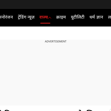
मनोरंजन
ट्रेंडिंग न्यूज़
राज्य
क्राइम
यूटीलिटी
धर्म ज्ञान
ल
ADVERTISEMENT