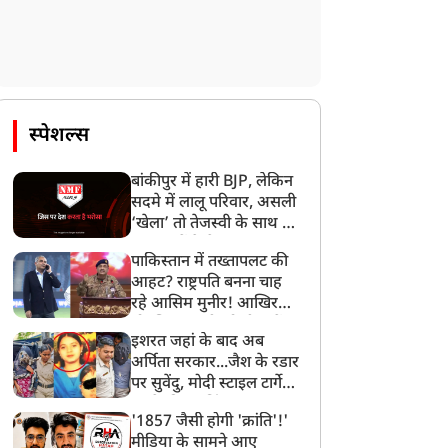
स्पेशल्स
बांकीपुर में हारी BJP, लेकिन
सदमे में लालू परिवार, असली
‘खेला’ तो तेजस्वी के साथ हो
गया, जानें कैसे
पाकिस्तान में तख्तापलट की
आहट? राष्ट्रपति बनना चाह
रहे आसिम मुनीर! आखिर
मोहसिन नकवी को ही क्यों
इशरत जहां के बाद अब
बनाया मोहरा?
अर्पिता सरकार...जैश के रडार
पर सुवेंदु, मोदी स्टाइल टार्गेट
करने की प्लानिंग, STF का
'1857 जैसी होगी 'क्रांति'!'
बड़ा एक्शन!
मीडिया के सामने आए