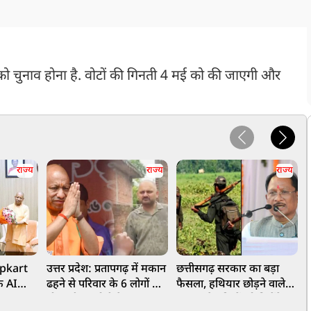
ल को चुनाव होना है. वोटों की गिनती 4 मई को की जाएगी और
राज्य
राज्य
राज्य
ipkart
उत्तर प्रदेश: प्रतापगढ़ में मकान
छत्तीसगढ़ सरकार का बड़ा
के AI
ढहने से परिवार के 6 लोगों की
फैसला, हथियार छोड़ने वाले
क
मौत, सीएम योगी ने जताया
66 माओवादियों को मिलेंगे
ए