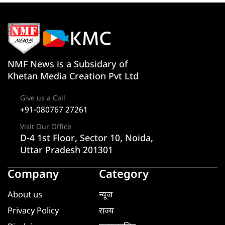
NMF News is a Subsidary of
Khetan Media Creation Pvt Ltd
Give us a Call
+91-080767 27261
Visit Our Office
D-4 1st Floor, Sector 10, Noida,
Uttar Pradesh 201301
Company
Category
About us
न्यूज
Privacy Policy
राज्य