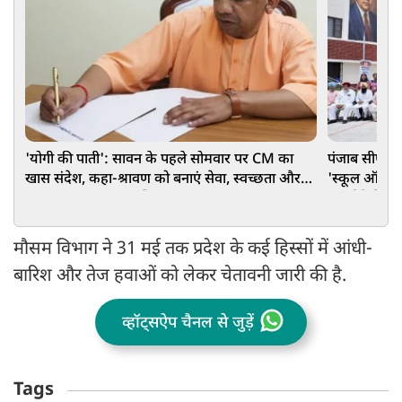
'योगी की पाती': सावन के पहले सोमवार पर CM का
पंजाब सीएम भ
खास संदेश, कहा-श्रावण को बनाएं सेवा, स्वच्छता और
'स्कूल ऑफ ए
जल संरक्षण का जनअभियान
मॉडर्न फैसिलि
मौसम विभाग ने 31 मई तक प्रदेश के कई हिस्सों में आंधी-
बारिश और तेज हवाओं को लेकर चेतावनी जारी की है.
व्हॉट्सऐप चैनल से जुड़ें
Tags