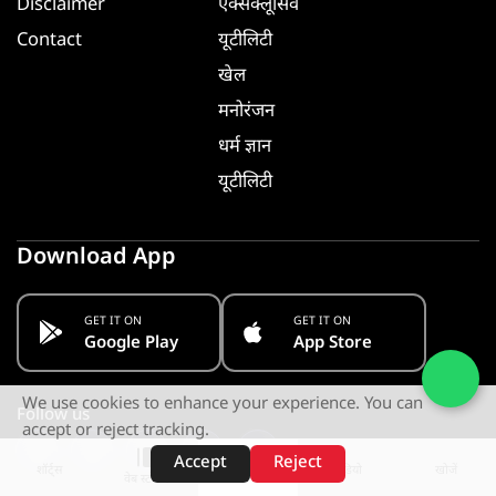
Disclaimer
एक्सक्लूसिव
Contact
यूटीलिटी
खेल
मनोरंजन
धर्म ज्ञान
यूटीलिटी
Download App
GET IT ON
GET IT ON
Google Play
App Store
We use cookies to enhance your experience. You can
Follow us
accept or reject tracking.
Accept
Reject
शॉर्ट्स
होम
वीडियो
खोजें
वेब स्टोरीज़