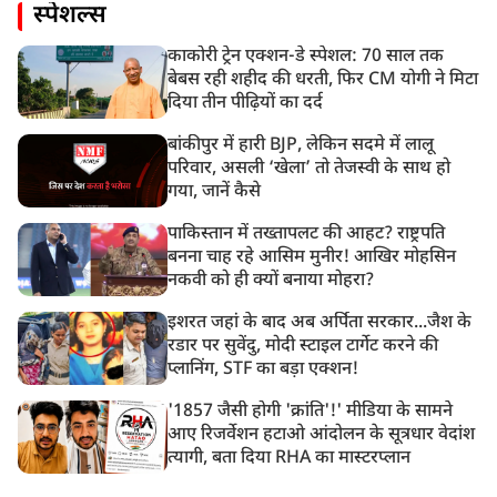
स्पेशल्स
काकोरी ट्रेन एक्शन-डे स्पेशल: 70 साल तक
बेबस रही शहीद की धरती, फिर CM योगी ने मिटा
दिया तीन पीढ़ियों का दर्द
बांकीपुर में हारी BJP, लेकिन सदमे में लालू
परिवार, असली ‘खेला’ तो तेजस्वी के साथ हो
गया, जानें कैसे
पाकिस्तान में तख्तापलट की आहट? राष्ट्रपति
बनना चाह रहे आसिम मुनीर! आखिर मोहसिन
नकवी को ही क्यों बनाया मोहरा?
इशरत जहां के बाद अब अर्पिता सरकार...जैश के
रडार पर सुवेंदु, मोदी स्टाइल टार्गेट करने की
प्लानिंग, STF का बड़ा एक्शन!
'1857 जैसी होगी 'क्रांति'!' मीडिया के सामने
आए रिजर्वेशन हटाओ आंदोलन के सूत्रधार वेदांश
त्यागी, बता दिया RHA का मास्टरप्लान