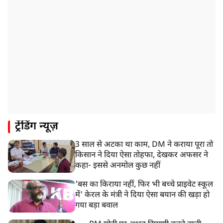
2:51 PM
JPSC-JSSC को लेकर बेनतीजा रही सरकार और छात्रों के बीच
दूसरे दौर की बातचीत, आंदोलन तेज
1:55 PM
प्रयागराज पहुंचे राहुल गांधी, ‘छात्रों की गूंज’ कार्यक्रम में होंगे
शामिल
12:47 PM
मेरठ में CM योगी आदित्यनाथ ने कांवड़ यात्रियों का किया स्वागत
11:04 AM
ट्रेंडिंग न्यूज़
असम बाढ़: 13 जिलों में 15 लाख से ज्यादा लोग प्रभावित, मृतकों
की संख्या 98 तक पहुंची
3 साल से अटका था काम, DM ने कराया पूरा तो
10:21 AM
किसान ने दिया ऐसा तोहफा, देखकर अफसर ने
हिमाचल के चंबा में बड़ा सड़क हादसा, 7 यात्रियों की मौत; 11
कहा- इससे अनमोल कुछ नहीं
घायल
'बस का किराया नहीं, फिर भी बच्चे प्राइवेट स्कूल
में' केरल के मंत्री ने दिया ऐसा बयान की खड़ा हो
गया बड़ा बवाल