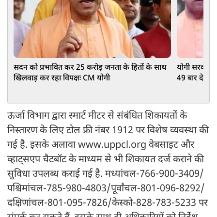
सदन को प्रभावित कर 25 करोड़ जनता के हितों के साथ
योगी सरकार में 
खिलवाड़ कर रहा विपक्षः CM योगी
49 बार देश मे
नंबर-1
ऊर्जा विभाग द्वारा स्मार्ट मीटर से संबंधित शिकायतों के
निस्तारण के लिए टोल फ्री नंबर 1912 पर विशेष व्यवस्था की
गई है. इसके अलावा www.uppcl.org⁠ वेबसाइट और
व्हाट्सएप चैटबॉट के माध्यम से भी शिकायत दर्ज कराने की
सुविधा उपलब्ध कराई गई है. मध्यांचल-766-900-3409/
पश्चिमांचल-785-980-4803/पूर्वांचल-801-096-8292/
दक्षिणांचल-801-095-7826/केस्को-828-783-5233 पर