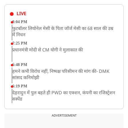
LIVE
8:04 PM
फुटबॉलर लियोनेल मेसी के पिता जॉर्ज मेसी का 68 साल की उम्र
में निधन
7:25 PM
प्रधानमंत्री मोदी से CM योगी ने मुलाकात की
6:48 PM
हमने कभी विरोध नहीं, निष्पक्ष परिसीमन की मांग की- DMK
सांसद कनिमोझी
6:19 PM
देहरादुन में पुल बहते ही PWD का एक्शन, कंपनी का रजिस्ट्रेशन
सस्पेंड
3:09 PM
खराब मौसम की चेतावनी के कारण अमरनाथ यात्रा स्थगित
ADVERTISEMENT