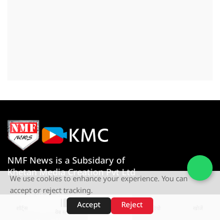
NMF News is a Subsidary of
Khetan Media Creation Pvt Ltd
We use cookies to enhance your experience. You can
accept or reject tracking.
Give us a Call
+91-080767 27261
Accept
Reject
शॉर्ट्स
होम
वीडियो
खोजें
वेब स्टोरीज़