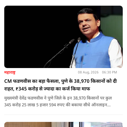
घटना में सरकार ने यह संदेश स्पष्ट कर दिया कि चाहे कोई कितना भी बड़ा
नेता या सांसद क्यों न हो, यदि वह राज्य की शांति और सुरक्षा से खिलवाड़
करेगा, तो उसे बख्शा नहीं जाएगा.
महाराष्ट्र
08 Aug, 2026
06:30 PM
CM फडणवीस का बड़ा फैसला, पुणे के 38,970 किसानों को दी
राहत, ₹345 करोड़ से ज्यादा का कर्ज किया माफ
मुख्यमंत्री देवेंद्र फडणवीस ने पुणे जिले के इन 38,970 किसानों पर कुल
345 करोड़ 25 लाख 5 हजार 594 रुपए की बकाया सीधे ऑनलाइन
माध्यम से संबंधित बैंकों खातों में हस्तांतरित की गई.