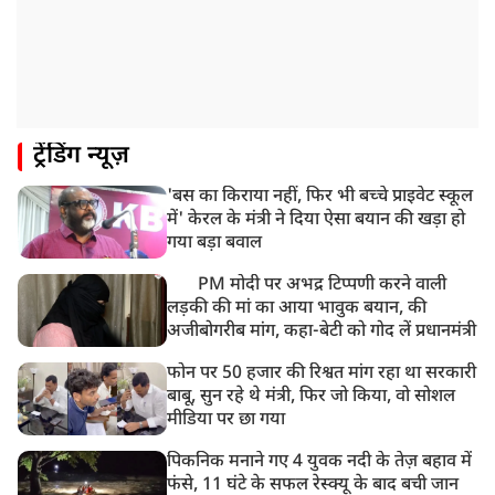
NEET-UG का पेपर
8:19 AM
उत्तराखंड: हरिद्वार में गंगा उफान पर, जलस्तर में बढ़ोतरी
8:18 AM
ट्रेंडिंग न्यूज़
UP: लखनऊ में चलती कार में लगी आग, युवक की जिंदा जलकर
मौत
'बस का किराया नहीं, फिर भी बच्चे प्राइवेट स्कूल
में' केरल के मंत्री ने दिया ऐसा बयान की खड़ा हो
गया बड़ा बवाल
PM मोदी पर अभद्र टिप्पणी करने वाली
लड़की की मां का आया भावुक बयान, की
अजीबोगरीब मांग, कहा-बेटी को गोद लें प्रधानमंत्री
फोन पर 50 हजार की रिश्वत मांग रहा था सरकारी
बाबू, सुन रहे थे मंत्री, फिर जो किया, वो सोशल
मीडिया पर छा गया
पिकनिक मनाने गए 4 युवक नदी के तेज़ बहाव में
फंसे, 11 घंटे के सफल रेस्क्यू के बाद बची जान