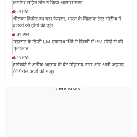
कमांडर सहित तीन ने किया आत्मसमर्पण
6:29 PM
श्रीलंका क्रिकेट का बड़ा फैसला, भारत के खिलाफ टेस्ट सीरीज में
दर्शकों की होगी फ्री एंट्री
5:41 PM
महाराष्ट्र के डिप्टी CM एकनाथ शिंदे ने दिल्ली में PM मोदी से की
मुलाकात
3:45 PM
हाईकोर्ट ने अतीक अहमद के बेटे मोहम्मद उमर और अली अहमद
की पैरोल अर्जी की मंजूर
12:59 PM
CM योगी का सपा पर हमला, कहा- वोट बैंक की राजनीति ने
ADVERTISEMENT
कारीगरों का सम्मान छीना
10:57 AM
रांची में अनशनकारी राहुल की तबीयत बिगड़ी! अस्पताल में कराया
गया भर्ती
9:20 AM
CBI का बड़ा खुलासा, NTA के एक्सपर्ट्स ने ही लीक कराया