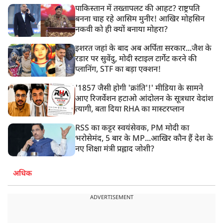
पाकिस्तान में तख्तापलट की आहट? राष्ट्रपति
बनना चाह रहे आसिम मुनीर! आखिर मोहसिन
नकवी को ही क्यों बनाया मोहरा?
इशरत जहां के बाद अब अर्पिता सरकार...जैश के
रडार पर सुवेंदु, मोदी स्टाइल टार्गेट करने की
प्लानिंग, STF का बड़ा एक्शन!
'1857 जैसी होगी 'क्रांति'!' मीडिया के सामने
आए रिजर्वेशन हटाओ आंदोलन के सूत्रधार वेदांश
त्यागी, बता दिया RHA का मास्टरप्लान
RSS का कट्टर स्वयंसेवक, PM मोदी का
भरोसेमंद, 5 बार के MP...आखिर कौन हैं देश के
नए शिक्षा मंत्री प्रह्लाद जोशी?
अधिक
ADVERTISEMENT