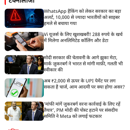
टेक्नोलॉजी
WhatsApp हैकिंग को लेकर सरकार का बड़ा
अलर्ट, 10,000 से ज्यादा भारतीयों को साइबर
हमले से बचाया गया
Vi यूजर्स के लिए खुशखबरी! 288 रुपये के खर्च
में मिलेगा अनलिमिटेड कॉलिंग और डेटा
मोदी सरकार की चेतावनी के आगे झुका मेटा,
मार्क ज़ुकरबर्ग ने भारत से मांगी माफ़ी, गलती भी
स्वीकार की
अब ₹2,000 से ऊपर के UPI पेमेंट पर लग
सकता है चार्ज, आम आदमी पर क्या होगा असर?
‘मांफी मांगें जुकरबर्ग वरना कार्रवाई के लिए रहें
तैयार’, PM मोदी की पोस्ट हटाने पर संसदीय
समिति ने Meta को लगाई फटकार