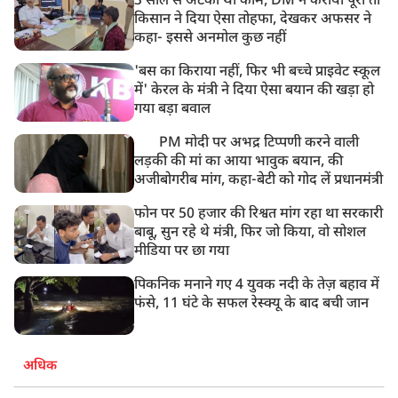
3 साल से अटका था काम, DM ने कराया पूरा तो
8:20 AM
किसान ने दिया ऐसा तोहफा, देखकर अफसर ने
भारत समेत 5 देशों पर 100% टैरिफ
कहा- इससे अनमोल कुछ नहीं
'बस का किराया नहीं, फिर भी बच्चे प्राइवेट स्कूल
में' केरल के मंत्री ने दिया ऐसा बयान की खड़ा हो
गया बड़ा बवाल
PM मोदी पर अभद्र टिप्पणी करने वाली
लड़की की मां का आया भावुक बयान, की
अजीबोगरीब मांग, कहा-बेटी को गोद लें प्रधानमंत्री
फोन पर 50 हजार की रिश्वत मांग रहा था सरकारी
बाबू, सुन रहे थे मंत्री, फिर जो किया, वो सोशल
मीडिया पर छा गया
पिकनिक मनाने गए 4 युवक नदी के तेज़ बहाव में
फंसे, 11 घंटे के सफल रेस्क्यू के बाद बची जान
अधिक