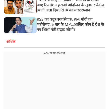
'1857 जैसी होगी 'क्रांति'!' मीडिया के सामने
आए रिजर्वेशन हटाओ आंदोलन के सूत्रधार वेदांश
त्यागी, बता दिया RHA का मास्टरप्लान
RSS का कट्टर स्वयंसेवक, PM मोदी का
भरोसेमंद, 5 बार के MP...आखिर कौन हैं देश के
नए शिक्षा मंत्री प्रह्लाद जोशी?
अधिक
ADVERTISEMENT