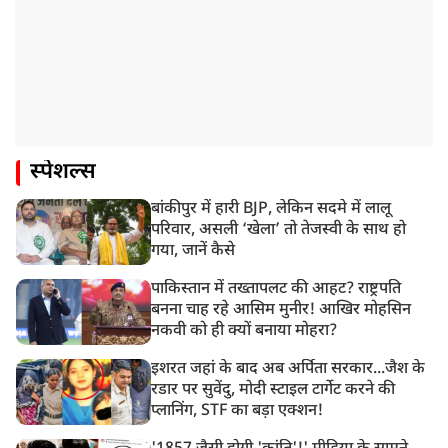
स्पेशल्स
बांकीपुर में हारी BJP, लेकिन सदमे में लालू
परिवार, असली ‘खेला’ तो तेजस्वी के साथ हो
गया, जानें कैसे
पाकिस्तान में तख्तापलट की आहट? राष्ट्रपति
बनना चाह रहे आसिम मुनीर! आखिर मोहसिन
नकवी को ही क्यों बनाया मोहरा?
इशरत जहां के बाद अब अर्पिता सरकार...जैश के
रडार पर सुवेंदु, मोदी स्टाइल टार्गेट करने की
प्लानिंग, STF का बड़ा एक्शन!