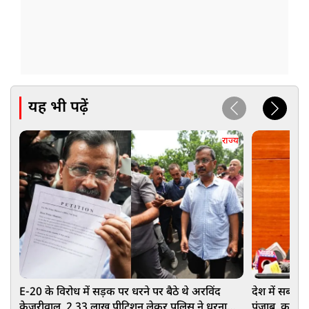
यह भी पढ़ें
राज्य
E-20 के विरोध में सड़क पर धरने पर बैठे थे अरविंद
देश में सबसे अ
केजरीवाल, 2.33 लाख पीटिशन लेकर पुलिस ने धरना
पंजाब, कई श्रेण