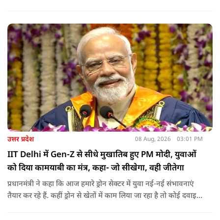
किलोमीटर पैदल यात्रा कर रहे शिवभक्त भक्ति, समर्पण, सामाजिक व
राष्ट्रीय एकता और समरसता का जीवंत उदाहरण प्रस्तुत कर रहे हैं. जात-
पात, क्षेत्र व प्रांत की सीमाओं से ऊपर उठकर उनकी हर श्वांस शिव के नाम
है.
उत्तर प्रदेश
08 Aug, 2026
03:01 PM
IIT Delhi में Gen-Z से सीधे मुखातिब हुए PM मोदी, युवाओं
को दिया कामयाबी का मंत्र, कहा- जो सीखेगा, वही जीतेगा
प्रधानमंत्री ने कहा कि आज हमारे ड्रोन सेक्टर में युवा नई-नई संभावनाएं
तैयार कर रहे हैं. कहीं ड्रोन से खेतों में काम लिया जा रहा है तो कोई दवाइयां
पहुंचा रहा है. ड्रोन देश की रक्षा-सुरक्षा में मदद कर रहा है और आज कहीं
कोई युवा कह रहा है कि फर्स्ट इन माइ ब्लडलाइन टू मेक ए ड्रोन.