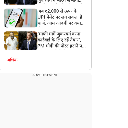
ज़ुकरबर्ग ने भारत से मांगी
माफ़ी, गलती भी स्वीकार की
अब ₹2,000 से ऊपर के
UPI पेमेंट पर लग सकता है
चार्ज, आम आदमी पर क्या
होगा असर?
‘मांफी मांगें जुकरबर्ग वरना
कार्रवाई के लिए रहें तैयार’,
PM मोदी की पोस्ट हटाने पर
संसदीय समिति ने Meta को
लगाई फटकार
अधिक
ADVERTISEMENT