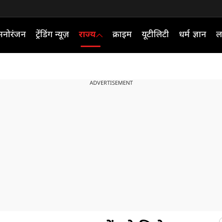
मनोरंजन
ट्रेंडिंग न्यूज़
राज्य
क्राइम
यूटीलिटी
धर्म ज्ञान
ल
ADVERTISEMENT