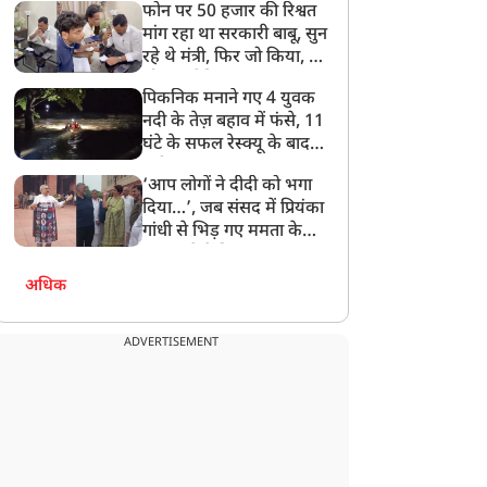
फोन पर 50 हजार की रिश्वत
बेटी को गोद लें प्रधानमंत्री
मांग रहा था सरकारी बाबू, सुन
रहे थे मंत्री, फिर जो किया, वो
सोशल मीडिया पर छा गया
पिकनिक मनाने गए 4 युवक
नदी के तेज़ बहाव में फंसे, 11
घंटे के सफल रेस्क्यू के बाद
बची जान
‘आप लोगों ने दीदी को भगा
दिया…’, जब संसद में प्रियंका
गांधी से भिड़ गए ममता के
सांसद, देखें दिलचस्प Video
अधिक
ADVERTISEMENT