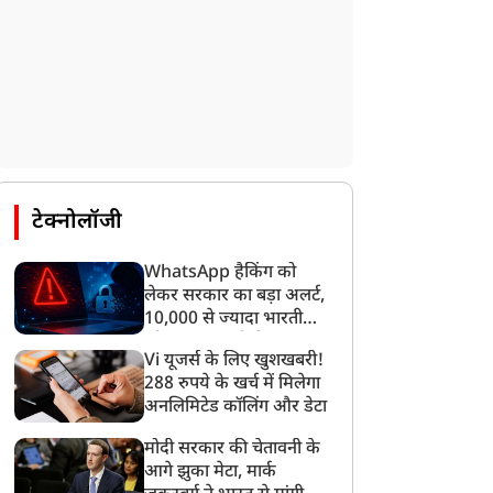
राज्य
राज्य
टेक्नोलॉजी
WhatsApp हैकिंग को
लेकर सरकार का बड़ा अलर्ट,
10,000 से ज्यादा भारतीयों
ाफिया अतीक के बेटे अबान
उत्तराखंड के सीमांत क्षेत्रों तक
को साइबर हमले से बचाया
हमद की सड़क हादसे में
होगा NCC का विस्तार, सीएम
Vi यूजर्स के लिए खुशखबरी!
गया
ौत, जेल में बंद भाई से मिलने
धामी ने दिया सहयोग का
288 रुपये के खर्च में मिलेगा
ा रहा था, बेकाबू हुई कार
भरोसा
अनलिमिटेड कॉलिंग और डेटा
मोदी सरकार की चेतावनी के
आगे झुका मेटा, मार्क