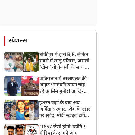
स्पेशल्स
बांकीपुर में हारी BJP, लेकिन
सदमे में लालू परिवार, असली
‘खेला’ तो तेजस्वी के साथ हो
गया, जानें कैसे
पाकिस्तान में तख्तापलट की
आहट? राष्ट्रपति बनना चाह
रहे आसिम मुनीर! आखिर
मोहसिन नकवी को ही क्यों
इशरत जहां के बाद अब
बनाया मोहरा?
अर्पिता सरकार...जैश के रडार
पर सुवेंदु, मोदी स्टाइल टार्गेट
करने की प्लानिंग, STF का
'1857 जैसी होगी 'क्रांति'!'
बड़ा एक्शन!
मीडिया के सामने आए