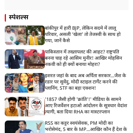
स्पेशल्स
बांकीपुर में हारी BJP, लेकिन सदमे में लालू
परिवार, असली ‘खेला’ तो तेजस्वी के साथ हो
गया, जानें कैसे
पाकिस्तान में तख्तापलट की आहट? राष्ट्रपति
बनना चाह रहे आसिम मुनीर! आखिर मोहसिन
नकवी को ही क्यों बनाया मोहरा?
इशरत जहां के बाद अब अर्पिता सरकार...जैश के
रडार पर सुवेंदु, मोदी स्टाइल टार्गेट करने की
प्लानिंग, STF का बड़ा एक्शन!
'1857 जैसी होगी 'क्रांति'!' मीडिया के सामने
आए रिजर्वेशन हटाओ आंदोलन के सूत्रधार वेदांश
त्यागी, बता दिया RHA का मास्टरप्लान
RSS का कट्टर स्वयंसेवक, PM मोदी का
भरोसेमंद, 5 बार के MP...आखिर कौन हैं देश के