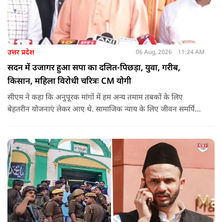
उत्तर प्रदेश
06 Aug, 2026
11:24 AM
सदन में उजागर हुआ सपा का दलित-पिछड़ा, युवा, गरीब,
किसान, महिला विरोधी चरित्रः CM योगी
सीएम ने कहा कि अनुपूरक मांगों में हम अन्य तमाम तबकों के लिए
बेहतरीन योजनाएं लेकर आए थे. सामाजिक न्याय के लिए जीवन समर्पित
करने वाले महापुरुष बाबा साहेब भीमराव आंबेडकर, महर्षि वाल्मीकि, संत
शिरोमणि रविदास, संत ज्योतिबा फुले, शाहूजी महाराज, लोकमाता
अहिल्या बाई होल्कर आदि की मूर्तियों पर छाजन, पार्क, बाउंड्रीवाल के
लिए हमने 407 करोड़ रुपये का प्रावधान किया है. यह बजट पास न हो,
इसके लिए समाजवादी पार्टी ने सदन की कार्यवाही को बाधित किया और
लगातार व्यवधान पैदा करने का प्रयास किया.