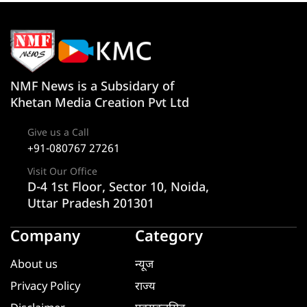
NMF News is a Subsidary of
Khetan Media Creation Pvt Ltd
Give us a Call
+91-080767 27261
Visit Our Office
D-4 1st Floor, Sector 10, Noida,
Uttar Pradesh 201301
Company
Category
About us
न्यूज
Privacy Policy
राज्य