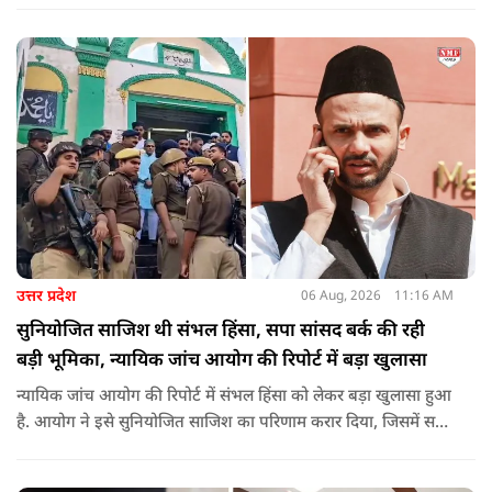
शिरोमणि रविदास, संत ज्योतिबा फुले, शाहूजी महाराज, लोकमाता
अहिल्या बाई होल्कर आदि की मूर्तियों पर छाजन, पार्क, बाउंड्रीवाल के
लिए हमने 407 करोड़ रुपये का प्रावधान किया है. यह बजट पास न हो,
इसके लिए समाजवादी पार्टी ने सदन की कार्यवाही को बाधित किया और
लगातार व्यवधान पैदा करने का प्रयास किया.
उत्तर प्रदेश
06 Aug, 2026
11:16 AM
सुनियोजित साजिश थी संभल हिंसा, सपा सांसद बर्क की रही
बड़ी भूमिका, न्यायिक जांच आयोग की रिपोर्ट में बड़ा खुलासा
न्यायिक जांच आयोग की रिपोर्ट में संभल हिंसा को लेकर बड़ा खुलासा हुआ
है. आयोग ने इसे सुनियोजित साजिश का परिणाम करार दिया, जिसमें सपा
सांसद बर्क की बड़ी भूमिका रही. इतना ही नहीं बर्क के अलावा कई और
लोगों पर गंभीर आरोप लगाए हैं.