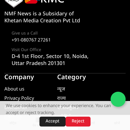
NMF News is a Subsidary of
Khetan Media Creation Pvt Ltd
Give us a Call
+91-080767 27261
Visit Our Office
D-4 1st Floor, Sector 10, Noida,
Uttar Pradesh 201301
Company
Category
About us
न्यूज
Privacy Policy
राज्य
We use cookies to enhance your experience. You can
Disclaimer
एक्सक्लूसिव
accept or reject tracking.
Contact
यूटीलिटी
Accept
Reject
शॉर्ट्स
होम
वीडियो
खोजें
खेल
वेब स्टोरीज़