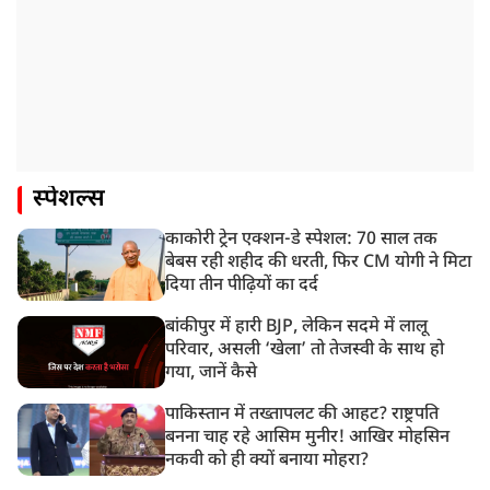
स्पेशल्स
काकोरी ट्रेन एक्शन-डे स्पेशल: 70 साल तक
बेबस रही शहीद की धरती, फिर CM योगी ने मिटा
दिया तीन पीढ़ियों का दर्द
बांकीपुर में हारी BJP, लेकिन सदमे में लालू
परिवार, असली ‘खेला’ तो तेजस्वी के साथ हो
गया, जानें कैसे
पाकिस्तान में तख्तापलट की आहट? राष्ट्रपति
बनना चाह रहे आसिम मुनीर! आखिर मोहसिन
नकवी को ही क्यों बनाया मोहरा?