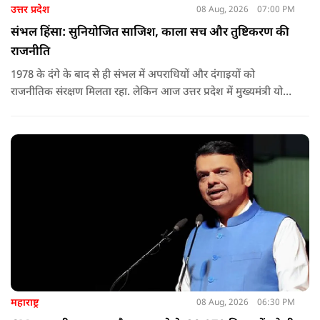
उत्तर प्रदेश
08 Aug, 2026
07:00 PM
संभल हिंसा: सुनियोजित साजिश, काला सच और तुष्टिकरण की
राजनीति
1978 के दंगे के बाद से ही संभल में अपराधियों और दंगाइयों को
राजनीतिक संरक्षण मिलता रहा. लेकिन आज उत्तर प्रदेश में मुख्यमंत्री योगी
आदित्यनाथ के नेतृत्व में कानून का राज स्थापित है. 24 नवंबर 2024 की
घटना में सरकार ने यह संदेश स्पष्ट कर दिया कि चाहे कोई कितना भी बड़ा
नेता या सांसद क्यों न हो, यदि वह राज्य की शांति और सुरक्षा से खिलवाड़
करेगा, तो उसे बख्शा नहीं जाएगा.
महाराष्ट्र
08 Aug, 2026
06:30 PM