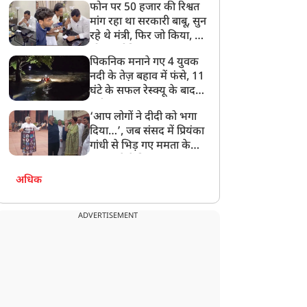
फोन पर 50 हजार की रिश्वत
बेटी को गोद लें प्रधानमंत्री
मांग रहा था सरकारी बाबू, सुन
रहे थे मंत्री, फिर जो किया, वो
सोशल मीडिया पर छा गया
पिकनिक मनाने गए 4 युवक
नदी के तेज़ बहाव में फंसे, 11
घंटे के सफल रेस्क्यू के बाद
बची जान
‘आप लोगों ने दीदी को भगा
दिया…’, जब संसद में प्रियंका
गांधी से भिड़ गए ममता के
सांसद, देखें दिलचस्प Video
अधिक
ADVERTISEMENT