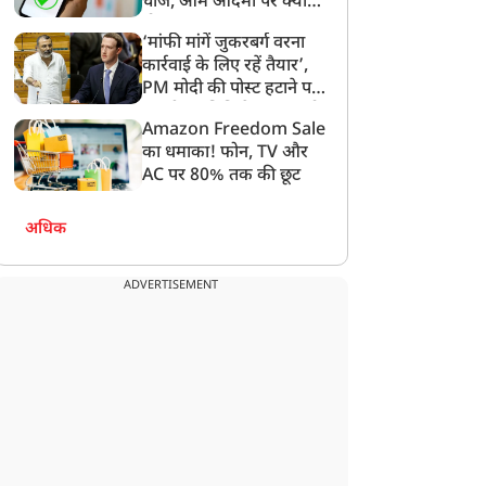
चार्ज, आम आदमी पर क्या
होगा असर?
‘मांफी मांगें जुकरबर्ग वरना
कार्रवाई के लिए रहें तैयार’,
PM मोदी की पोस्ट हटाने पर
संसदीय समिति ने Meta को
Amazon Freedom Sale
लगाई फटकार
का धमाका! फोन, TV और
AC पर 80% तक की छूट
अधिक
ADVERTISEMENT
राज्य
राज्य
-20 के विरोध में सड़क पर
पेपर लीक पर हरियाणा के