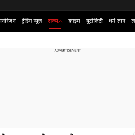
मनोरंजन
ट्रेंडिंग न्यूज़
राज्य
क्राइम
यूटीलिटी
धर्म ज्ञान
ल
ADVERTISEMENT