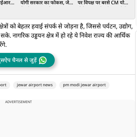
फआईआर
योगी सरकार का फोकस, जेवर
पर विपक्ष पर बरसे CM योगी,
ध
ा-
में बनेगा अत्याधुनिक
बोले-SP-कांग्रेस फैला रही हैं
एवीजीएक्स-एक्सआर पार्क
भ्रम
प
ख
क्षेत्रों को बेहतर हवाई संपर्क से जोड़ना है, जिससे पर्यटन, उद्योग,
. नागरिक उड्डयन क्षेत्र में हो रहे ये निवेश राज्य की आर्थिक
ंगे.
ट्सऐप चैनल से जुड़ें
port
jewar airport news
pm modi jewar airport
ADVERTISEMENT