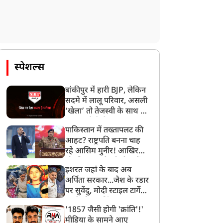
रने पर बैठे थे अरविंद
सीएम सैनी ने विपक्ष पर साधा
केजरीवाल, 2.33 लाख
निशाना, कहा- पीएम मोदी के
ीटिशन लेकर पुलिस ने धरना
नेतृत्व में देश आगे बढ़ रहा
त्म कराया
स्पेशल्स
बांकीपुर में हारी BJP, लेकिन
सदमे में लालू परिवार, असली
‘खेला’ तो तेजस्वी के साथ हो
गया, जानें कैसे
पाकिस्तान में तख्तापलट की
आहट? राष्ट्रपति बनना चाह
रहे आसिम मुनीर! आखिर
मोहसिन नकवी को ही क्यों
इशरत जहां के बाद अब
बनाया मोहरा?
अर्पिता सरकार...जैश के रडार
पर सुवेंदु, मोदी स्टाइल टार्गेट
करने की प्लानिंग, STF का
'1857 जैसी होगी 'क्रांति'!'
बड़ा एक्शन!
मीडिया के सामने आए