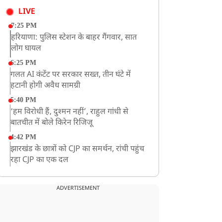
LIVE
7:25 PM
हरियाणा: पुलिस स्टेशन के बाहर गैंगवार, सात
लोग घायल
6:25 PM
गलत AI कंटेंट पर सरकार सख्त, तीन घंटे में
हटानी होगी अवैध सामग्री
5:40 PM
‘हम विरोधी हैं, दुश्मन नहीं’, राहुल गांधी से
बातचीत में बोले किरेन रिजिजू
4:42 PM
झारखंड के छात्रों को CJP का समर्थन, रांची पहुंच
रहा CJP का एक दल
12:57 PM
बॉम्बे हाईकोर्ट ने यौन उत्पीड़न मामले में तहलका
ADVERTISEMENT
के पूर्व एडिटर तरुण तेजपाल को दोषी ठहराया
12:47 PM