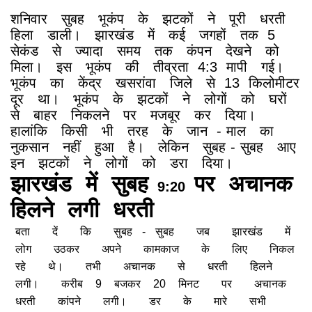
शनिवार
सुबह
भूकंप
के
झटकों
ने
पूरी
धरती
हिला
डाली।
झारखंड
में
कई
जगहों
तक
5
सेकंड
से
ज्यादा
समय
तक
कंपन
देखने
को
मिला।
इस
भूकंप
की
तीव्रता
4:3
मापी
गई।
भूकंप
का
केंद्र
खसरांवा
जिले
से
13
किलोमीटर
दूर
था।
भूकंप
के
झटकों
ने
लोगों
को
घरों
से
बाहर
निकलने
पर
मजबूर
कर
दिया।
हालांकि
किसी
भी
तरह
के
जान
-
माल
का
नुकसान
नहीं
हुआ
है।
लेकिन
सुबह
-
सुबह
आए
इन
झटकों
ने
लोगों
को
डरा
दिया।
झारखंड
में
सुबह
पर
अचानक
9:20
हिलने
लगी
धरती
बता
दें
कि
सुबह
-
सुबह
जब
झारखंड
में
लोग
उठकर
अपने
कामकाज
के
लिए
निकल
रहे
थे।
तभी
अचानक
से
धरती
हिलने
लगी।
करीब
9
बजकर
20
मिनट
पर
अचानक
धरती
कांपने
लगी।
डर
के
मारे
सभी