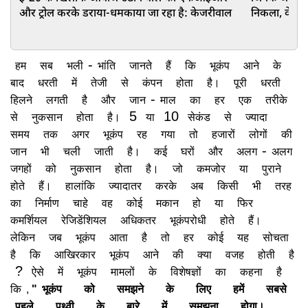
और ट्रोल करके डराया-धमकाया जा रहा है: केजरीवाल
निकला, वे लो
-
हम
सब
भली
भांति
जानते
हैं
कि
भूकंप
आने
के
बाद
धरती
में
तेजी
से
कंपन
होता
है।
पूरी
धरती
-
हिलने
लगती
है
और
जान
माल
का
हर
एक
तरीके
5
10
से
नुकसान
होता
है।
या
सेकंड
से
ज्यादा
समय
तक
अगर
भूकंप
रह
गया
तो
हजारों
लोगों
की
-
जान
भी
चली
जाती
है।
कई
घरों
और
अलग
अलग
जगहों
को
नुकसान
होता
है।
जो
कमजोर
या
पुराने
होते
हैं।
हालांकि
ज्यादातर
करके
अब
किसी
भी
तरह
का
निर्माण
चाहे
वह
कोई
मकान
हो
या
फिर
कमर्शियल
रेजिडेंशियल
अधिकतर
भूकंपरोधी
होते
हैं।
लेकिन
जब
भूकंप
आता
है
तो
हर
कोई
यह
सोचता
है
कि
आखिरकार
भूकंप
आने
की
क्या
वजह
होती
है
?
ऐसे
में
भूकंप
मामलों
के
विशेषज्ञों
का
कहना
है
कि
,
"
भूकंप
को
समझने
के
लिए
हमें
सबसे
पहले
पृथ्वी
के
बारे
में
समझना
होगा।