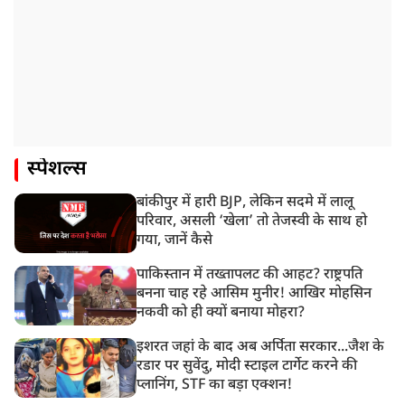
स्पेशल्स
बांकीपुर में हारी BJP, लेकिन सदमे में लालू
परिवार, असली ‘खेला’ तो तेजस्वी के साथ हो
गया, जानें कैसे
पाकिस्तान में तख्तापलट की आहट? राष्ट्रपति
बनना चाह रहे आसिम मुनीर! आखिर मोहसिन
नकवी को ही क्यों बनाया मोहरा?
इशरत जहां के बाद अब अर्पिता सरकार...जैश के
रडार पर सुवेंदु, मोदी स्टाइल टार्गेट करने की
प्लानिंग, STF का बड़ा एक्शन!