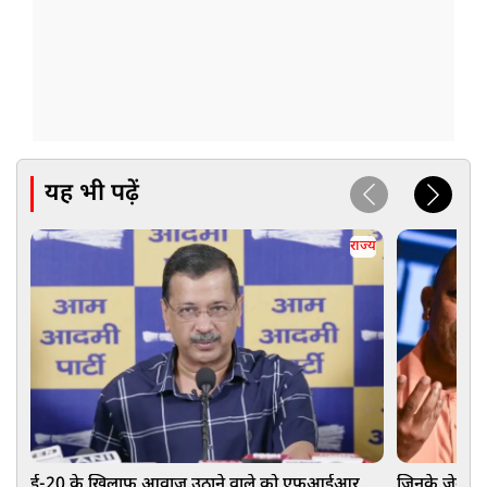
यह भी पढ़ें
राज्य
ई-20 के खिलाफ आवाज उठाने वाले को एफआईआर
जिनके जेब से 