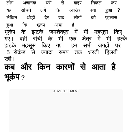
लोग
अचानक
घरों
से
बाहर
निकल
कर
यह
सोचने
लगे
कि
आखिर
क्या
हुआ
?
लेकिन
थोड़ी
देर
बाद
लोगों
को
एहसास
हुआ
कि
भूकंप
आया
है।
भूकंप
के
झटके
जमशेदपुर
में
भी
महसूस
किए
गए।
वही
रांची
के
भी
एक
क्षेत्र
में
भी
हल्के
झटके
महसूस
किए
गए।
इन
सभी
जगहों
पर
5
सेकंड
से
ज्यादा
समय
तक
धरती
हिलती
रही।
कब
और
किन
कारणों
से
आता
है
भूकंप
?
ADVERTISEMENT