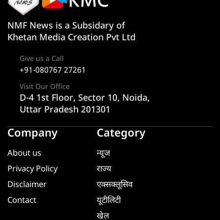
NMF News is a Subsidary of
Khetan Media Creation Pvt Ltd
Give us a Call
+91-080767 27261
Visit Our Office
D-4 1st Floor, Sector 10, Noida,
Uttar Pradesh 201301
Company
Category
About us
न्यूज
Privacy Policy
राज्य
Disclaimer
एक्सक्लूसिव
Contact
यूटीलिटी
खेल