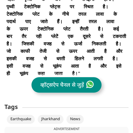
पृथ्वी
टेक्टोनिक
प्लेट्स
पर
स्थित
है।
टेक्टोनिक
प्लेट
के
नीचे
तरल
लावा
के
पदार्थ
पाए
जाते
हैं।
इन्हीं
तरल
लावा
के
ऊपर
टेक्टोनिक
प्लेट
तैरती
है।
कई
बार
तैर
रही
प्लेटें
एक
दूसरे
से
टकराती
है।
जिसकी
वजह
से
ऊर्जा
निकलती
है।
जो
काफी
तेजी
से
ऊपर
आती
है
और
इसकी
वजह
से
धरती
हिलने
लगती
है।
इसी
वजह
से
भूकंप
आता
है
और
इसे
ही
भूकंप
कहा
जाता
है।"
व्हॉट्सऐप चैनल से जुड़ें
Tags
Earthquake
Jharkhand
News
ADVERTISEMENT