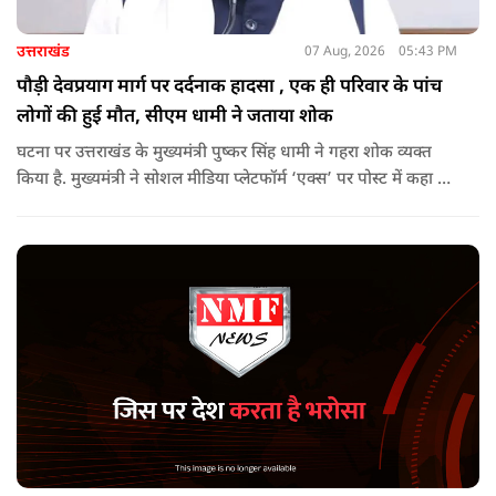
उत्तराखंड
07 Aug, 2026
05:43 PM
पौड़ी देवप्रयाग मार्ग पर दर्दनाक हादसा , एक ही परिवार के पांच
लोगों की हुई मौत, सीएम धामी ने जताया शोक
घटना पर उत्तराखंड के मुख्यमंत्री पुष्कर सिंह धामी ने गहरा शोक व्यक्त
किया है. मुख्यमंत्री ने सोशल मीडिया प्लेटफॉर्म ‘एक्स’ पर पोस्ट में कहा कि
पौड़ी-देवप्रयाग मार्ग पर हुई भीषण सड़क दुर्घटना का समाचार अत्यंत
पीड़ादायक है. उन्होंने जिला प्रशासन को घायलों के समुचित एवं त्वरित
उपचार तथा गंभीर रूप से घायलों को आवश्यकता पड़ने पर एयरलिफ्ट कर
उच्च चिकित्सा केंद्रों में रेफर करने के निर्देश दिए हैं.