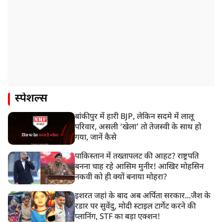
स्पेशल्स
बांकीपुर में हारी BJP, लेकिन सदमे में लालू
परिवार, असली ‘खेला’ तो तेजस्वी के साथ हो
गया, जानें कैसे
पाकिस्तान में तख्तापलट की आहट? राष्ट्रपति
बनना चाह रहे आसिम मुनीर! आखिर मोहसिन
नकवी को ही क्यों बनाया मोहरा?
इशरत जहां के बाद अब अर्पिता सरकार...जैश के
रडार पर सुवेंदु, मोदी स्टाइल टार्गेट करने की
प्लानिंग, STF का बड़ा एक्शन!