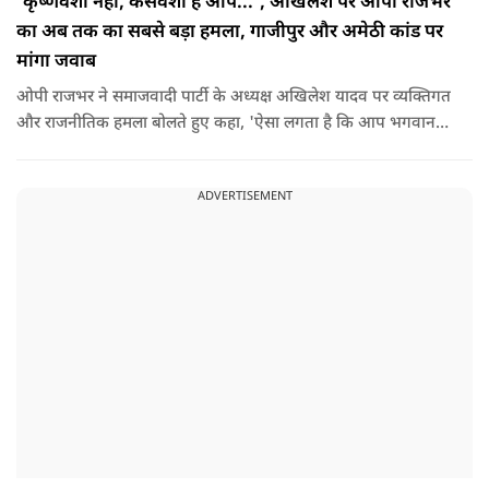
'कृष्णवंशी नहीं, कंसवंशी हैं आप...', अखिलेश पर ओपी राजभर
का अब तक का सबसे बड़ा हमला, गाजीपुर और अमेठी कांड पर
मांगा जवाब
ओपी राजभर ने समाजवादी पार्टी के अध्यक्ष अखिलेश यादव पर व्यक्तिगत
और राजनीतिक हमला बोलते हुए कहा, 'ऐसा लगता है कि आप भगवान
श्रीकृष्ण के वंशज हो ही नहीं सकते. आप लोग कृष्ण नहीं, कंसवंशी हैं.'
ADVERTISEMENT