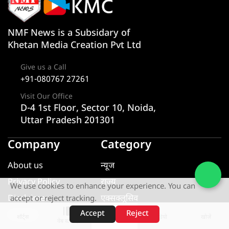
NMF News is a Subsidary of
Khetan Media Creation Pvt Ltd
Give us a Call
+91-080767 27261
Visit Our Office
D-4 1st Floor, Sector 10, Noida,
Uttar Pradesh 201301
Company
Category
About us
न्यूज
Privacy Policy
राज्य
We use cookies to enhance your experience. You can
Disclaimer
एक्सक्लूसिव
accept or reject tracking.
Accept
Reject
Contact
यूटीलिटी
शॉर्ट्स
होम
वीडियो
खोजें
वेब स्टोरीज़